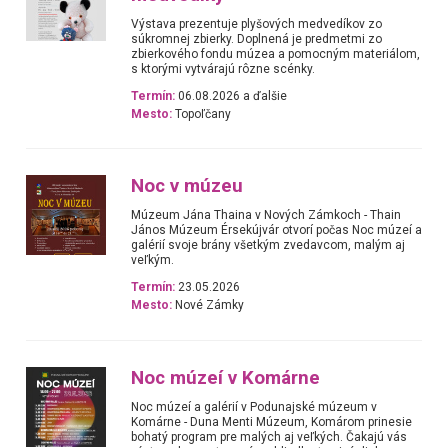
Výstava prezentuje plyšových medvedíkov zo
súkromnej zbierky. Doplnená je predmetmi zo
zbierkového fondu múzea a pomocným materiálom,
s ktorými vytvárajú rôzne scénky.
Termín:
06.08.2026 a ďalšie
Mesto:
Topoľčany
Noc v múzeu
Múzeum Jána Thaina v Nových Zámkoch - Thain
János Múzeum Érsekújvár otvorí počas Noc múzeí a
galérií svoje brány všetkým zvedavcom, malým aj
veľkým.
Termín:
23.05.2026
Mesto:
Nové Zámky
Noc múzeí v Komárne
Noc múzeí a galérií v Podunajské múzeum v
Komárne - Duna Menti Múzeum, Komárom prinesie
bohatý program pre malých aj veľkých. Čakajú vás