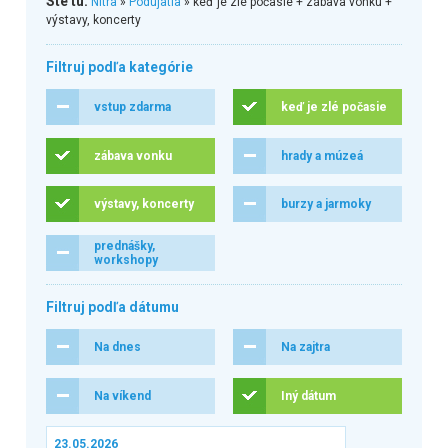
Ste tu:
Nitra
»
Podujatia
» keď je zlé počasie + zábava vonku +
výstavy, koncerty
Filtruj podľa kategórie
vstup zdarma
keď je zlé počasie
zábava vonku
hrady a múzeá
výstavy, koncerty
burzy a jarmoky
prednášky,
workshopy
Filtruj podľa dátumu
Na dnes
Na zajtra
Na víkend
Iný dátum