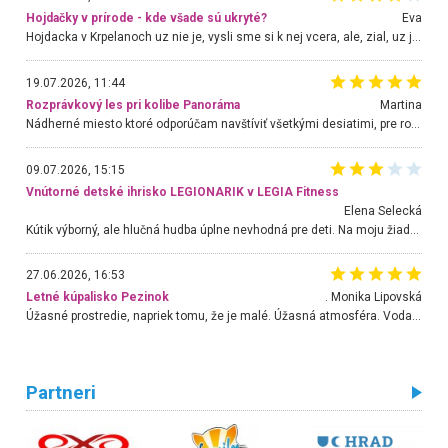
Hojdačky v prírode - kde všade sú ukryté?
Eva
Hojdacka v Krpelanoch uz nie je, vysli sme si k nej vcera, ale, zial, uz je znicena. Ak sem planujete cestu len kvoli hojdacke, mozete si ju usetrit. Krasny vyhlad je tu vsak aj bez hojdacky :-)
19.07.2026, 11:44
Rozprávkový les pri kolibe Panoráma
Martina
Nádherné miesto ktoré odporúčam navštíviť všetkými desiatimi, pre rodiny s deťmi, dôchodcom... Proste a jednoducho ozaj rozprávkový les.. určite ešte prídeme. Odniesli sme si na pamiatku krásne tričká,
09.07.2026, 15:15
Vnútorné detské ihrisko LEGIONARIK v LEGIA Fitness
Elena Selecká
Kútik výborný, ale hlučná hudba úplne nevhodná pre deti. Na moju žiadosť o aspoň sušenie nereagovali.
27.06.2026, 16:53
Letné kúpalisko Pezinok
. Monika Lipovská
Úžasné prostredie, napriek tomu, že je malé. Úžasná atmosféra. Voda fantastická a nádherná. Ľudí je pomerne veľa, ale su mili a ohľaduplní. Je veľmi zaujímavé sledovať, ako dokážu spolu športovať cudzí ľudia a bez ohľadu na vek. Vládne tu pohoda. Vnuka neviem dostať z vody. Ďakujem za krásny deň . Urcite sa sem vrátim. Jediný problém je s parkovaním, ale aj ten sa mi podarilo vyriešiť. Monika Bratislava
Partneri