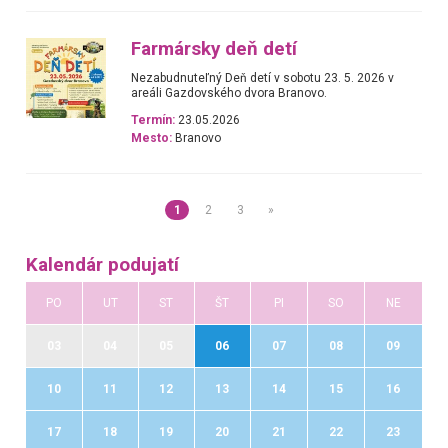
Farmársky deň detí
Nezabudnuteľný Deň detí v sobotu 23. 5. 2026 v
areáli Gazdovského dvora Branovo.
Termín:
23.05.2026
Mesto:
Branovo
1
2
3
»
Kalendár podujatí
PO
UT
ST
ŠT
PI
SO
NE
03
04
05
06
07
08
09
10
11
12
13
14
15
16
17
18
19
20
21
22
23