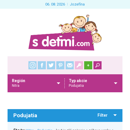
06. 08. 2026
Jozefína
+
Región
Typ akcie
Nitra
Podujatia
Podujatia
Filter