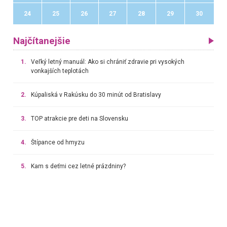
24
25
26
27
28
29
30
Najčítanejšie
1.
Veľký letný manuál: Ako si chrániť zdravie pri vysokých
vonkajších teplotách
2.
Kúpaliská v Rakúsku do 30 minút od Bratislavy
3.
TOP atrakcie pre deti na Slovensku
4.
Štípance od hmyzu
5.
Kam s deťmi cez letné prázdniny?