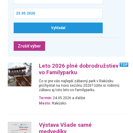
Zrušiť výber
Leto 2026 plné dobrodružstiev
TOP
vo Familyparku
Čo si pre vás najlepší zábavný park v Rakúsku
prichystal na novú sezónu 2026? Užite si rodinnú
zábavu aj toto leto vo Familyparku.
Termín:
24.05.2026 a ďalšie
Mesto:
Rakúsko
Výstava Všade samé
medvedíky