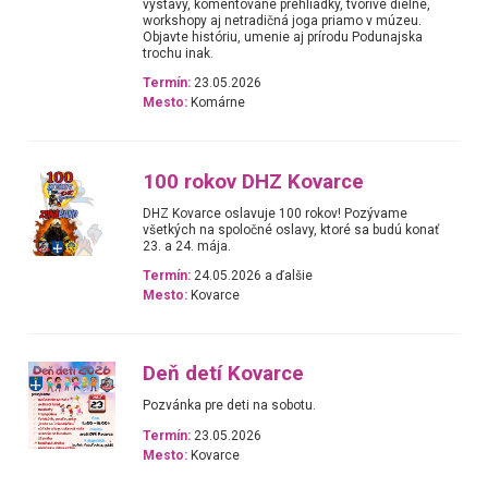
výstavy, komentované prehliadky, tvorivé dielne,
workshopy aj netradičná joga priamo v múzeu.
Objavte históriu, umenie aj prírodu Podunajska
trochu inak.
Termín:
23.05.2026
Mesto:
Komárne
100 rokov DHZ Kovarce
DHZ Kovarce oslavuje 100 rokov! Pozývame
všetkých na spoločné oslavy, ktoré sa budú konať
23. a 24. mája.
Termín:
24.05.2026 a ďalšie
Mesto:
Kovarce
Deň detí Kovarce
Pozvánka pre deti na sobotu.
Termín:
23.05.2026
Mesto:
Kovarce