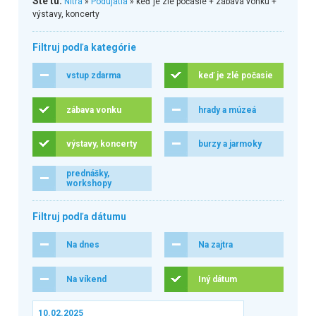
Ste tu:
Nitra
»
Podujatia
» keď je zlé počasie + zábava vonku +
výstavy, koncerty
Filtruj podľa kategórie
vstup zdarma
keď je zlé počasie
zábava vonku
hrady a múzeá
výstavy, koncerty
burzy a jarmoky
prednášky,
workshopy
Filtruj podľa dátumu
Na dnes
Na zajtra
Na víkend
Iný dátum