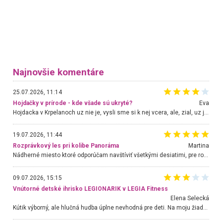
Najnovšie komentáre
25.07.2026, 11:14
Hojdačky v prírode - kde všade sú ukryté?
Eva
Hojdacka v Krpelanoch uz nie je, vysli sme si k nej vcera, ale, zial, uz je znicena. Ak sem planujete cestu len kvoli hojdacke, mozete si ju usetrit. Krasny vyhlad je tu vsak aj bez hojdacky :-)
19.07.2026, 11:44
Rozprávkový les pri kolibe Panoráma
Martina
Nádherné miesto ktoré odporúčam navštíviť všetkými desiatimi, pre rodiny s deťmi, dôchodcom... Proste a jednoducho ozaj rozprávkový les.. určite ešte prídeme. Odniesli sme si na pamiatku krásne tričká,
09.07.2026, 15:15
Vnútorné detské ihrisko LEGIONARIK v LEGIA Fitness
Elena Selecká
Kútik výborný, ale hlučná hudba úplne nevhodná pre deti. Na moju žiadosť o aspoň sušenie nereagovali.