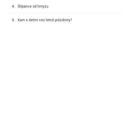
4.
Štípance od hmyzu
5.
Kam s deťmi cez letné prázdniny?