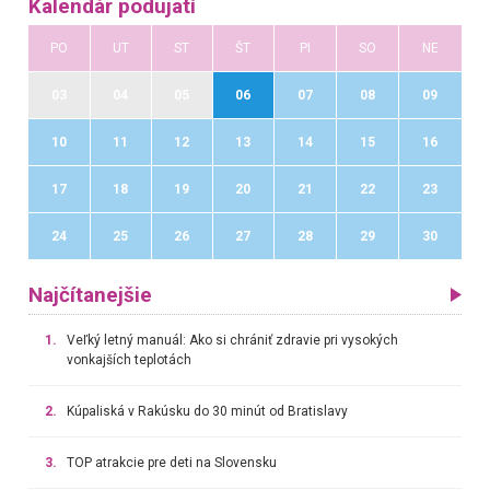
Kalendár podujatí
PO
UT
ST
ŠT
PI
SO
NE
03
04
05
06
07
08
09
10
11
12
13
14
15
16
17
18
19
20
21
22
23
24
25
26
27
28
29
30
Najčítanejšie
1.
Veľký letný manuál: Ako si chrániť zdravie pri vysokých
vonkajších teplotách
2.
Kúpaliská v Rakúsku do 30 minút od Bratislavy
3.
TOP atrakcie pre deti na Slovensku