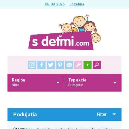
06. 08. 2026
Jozefína
+
Región
Typ akcie
Nitra
Podujatia
Podujatia
Filter