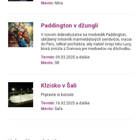
Mesto:
Nitra
Paddington v džungli
V novom dobrodružstve sa medvedík Paddington,
obľúbený milovník marmeládových sendvičov, vracia
do Peru, odkiaľ pochádza, aby našiel svoju tetu Lucy,
ktorá zmizla z Domova pre medveďov na dôchodku.
Termín:
09.03.2025 a ďalšie
Mesto:
SR
Klzisko v Šali
Pripravte si korčule.
Termín:
16.02.2025 a ďalšie
Mesto:
Šaľa