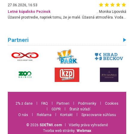
27.06.2026, 16:53
Letné kúpalisko Pezinok
. Monika Lipovská
Úžasné prostredie, napriek tomu, že je malé. Úžasná atmosféra. Voda fantastická a nádherná. Ľudí je pomerne veľa, ale su mili a ohľaduplní. Je veľmi zaujímavé sledovať, ako dokážu spolu športovať cudzí ľudia a bez ohľadu na vek. Vládne tu pohoda. Vnuka neviem dostať z vody. Ďakujem za krásny deň . Urcite sa sem vrátim. Jediný problém je s parkovaním, ale aj ten sa mi podarilo vyriešiť. Monika Bratislava
Partneri
2% z dane
l
FAQ
l
Partneri
l
Podmienky
l
Cookies
l
GDPR
l
Štatút súťaží
O nás
l
Reklama
l
Kontakt
l
Spracovanie súhlasu
© 2026
SDEŤMI.com
l
Všetky práva vyhradené
Tvorba web stránky:
Webmax