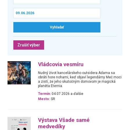
Zrušiť výber
Vládcovia vesmíru
Nudný život kancelárskeho outsidera Adama sa
obráti hore nohami, keď objaví legendárny Meč moci
a zistí, že jeho skutočným domovom je magická
planéta Eternia.
Termín:
04.07.2026 a ďalšie
Mesto:
SR
Výstava Všade samé
medvedíky