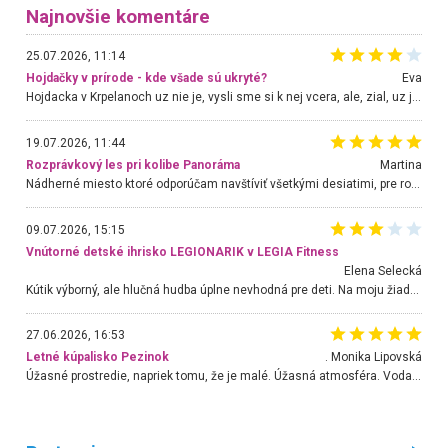
Najnovšie komentáre
25.07.2026, 11:14
Hojdačky v prírode - kde všade sú ukryté?
Eva
Hojdacka v Krpelanoch uz nie je, vysli sme si k nej vcera, ale, zial, uz je znicena. Ak sem planujete cestu len kvoli hojdacke, mozete si ju usetrit. Krasny vyhlad je tu vsak aj bez hojdacky :-)
19.07.2026, 11:44
Rozprávkový les pri kolibe Panoráma
Martina
Nádherné miesto ktoré odporúčam navštíviť všetkými desiatimi, pre rodiny s deťmi, dôchodcom... Proste a jednoducho ozaj rozprávkový les.. určite ešte prídeme. Odniesli sme si na pamiatku krásne tričká,
09.07.2026, 15:15
Vnútorné detské ihrisko LEGIONARIK v LEGIA Fitness
Elena Selecká
Kútik výborný, ale hlučná hudba úplne nevhodná pre deti. Na moju žiadosť o aspoň sušenie nereagovali.
27.06.2026, 16:53
Letné kúpalisko Pezinok
. Monika Lipovská
Úžasné prostredie, napriek tomu, že je malé. Úžasná atmosféra. Voda fantastická a nádherná. Ľudí je pomerne veľa, ale su mili a ohľaduplní. Je veľmi zaujímavé sledovať, ako dokážu spolu športovať cudzí ľudia a bez ohľadu na vek. Vládne tu pohoda. Vnuka neviem dostať z vody. Ďakujem za krásny deň . Urcite sa sem vrátim. Jediný problém je s parkovaním, ale aj ten sa mi podarilo vyriešiť. Monika Bratislava