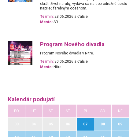
obráti život naruby, vydáva sa na dobrodružnú cestu
naprieč farebným oceánom.
Termín:
28.06.2026 a ďalšie
Mesto:
SR
Program Nového divadla
Program Nového divadla v Nitre.
Termín:
30.06.2026 a ďalšie
Mesto:
Nitra
Kalendár podujatí
PO
UT
ST
ŠT
PI
SO
NE
03
04
05
06
07
08
09