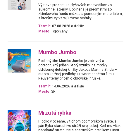
Výstava prezentuje plyšových medvedíkov zo
súkromnej zbierky. Doplnená je predmetmi zo
zbierkového fondu múzea a pomocným materiálom,
s ktorými vytvárajú rôzne scénky.
Termín:
07.08.2026 a ďalšie
Mesto:
Topoľčany
Mumbo Jumbo
Rodinný film Mumbo Jumbo je zábavný a
dobrodružný príbeh, ktorý vznikol na motívy
obľúbenej detskej knižky Jakoba Martina Strida –
autora knižnej predlohy k rovnomennému filmu
Neuveriteľný príbeh o obrovskej hruške.
Termín:
14.06.2026 a ďalšie
Mesto:
SR
Mrzutá rybka
Hlboko v oceáne, v tichom podmorskom svete, si
pán Ryba starostlivo stráži svoj pokoj. Keď mu však
nečakané stretnutie s energickým dráčikom Pipou