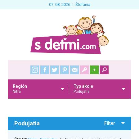
07. 08. 2026
Štefánia
+
Región
Typ akcie
Nitra
Podujatia
Podujatia
Filter