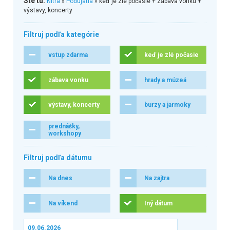
Ste tu:
Nitra
»
Podujatia
» keď je zlé počasie + zábava vonku +
výstavy, koncerty
Filtruj podľa kategórie
vstup zdarma
keď je zlé počasie
zábava vonku
hrady a múzeá
výstavy, koncerty
burzy a jarmoky
prednášky,
workshopy
Filtruj podľa dátumu
Na dnes
Na zajtra
Na víkend
Iný dátum