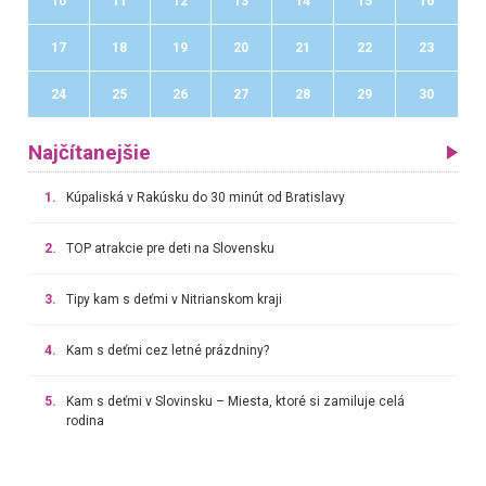
10
11
12
13
14
15
16
17
18
19
20
21
22
23
24
25
26
27
28
29
30
Najčítanejšie
1.
Kúpaliská v Rakúsku do 30 minút od Bratislavy
2.
TOP atrakcie pre deti na Slovensku
3.
Tipy kam s deťmi v Nitrianskom kraji
4.
Kam s deťmi cez letné prázdniny?
5.
Kam s deťmi v Slovinsku – Miesta, ktoré si zamiluje celá
rodina