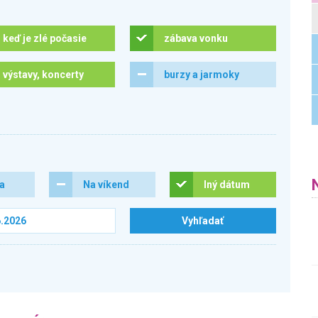
keď je zlé počasie
zábava vonku
výstavy, koncerty
burzy a jarmoky
ra
Na víkend
Iný dátum