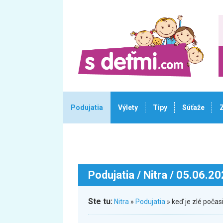
Podujatia
Výlety
Tipy
Súťaže
Podujatia
/ Nitra / 05.06.2
Ste tu:
Nitra
»
Podujatia
» keď je zlé počas