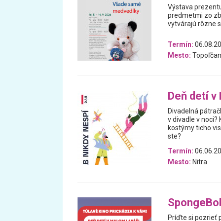
Výstava prezentu
predmetmi zo zb
vytvárajú rôzne 
Termín:
06.08.20
Mesto:
Topoľčan
Deň detí v
Divadelná pátračk
v divadle v noci?
kostýmy ticho vis
ste?
Termín:
06.06.20
Mesto:
Nitra
SpongeBob:
Príďte si pozrieť