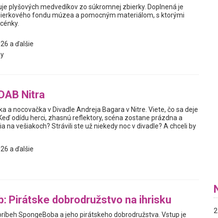
je plyšových medvedíkov zo súkromnej zbierky. Doplnená je
ierkového fondu múzea a pomocným materiálom, s ktorými
scénky.
26 a ďalšie
y
 DAB Nitra
a a nocovačka v Divadle Andreja Bagara v Nitre. Viete, čo sa deje
 Keď odídu herci, zhasnú reflektory, scéna zostane prázdna a
ia na vešiakoch? Strávili ste už niekedy noc v divadle? A chceli by
26 a ďalšie
 Pirátske dobrodružstvo na ihrisku
2
 príbeh SpongeBoba a jeho pirátskeho dobrodružstva. Vstup je