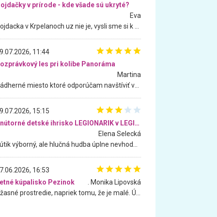
ojdačky v prírode - kde všade sú ukryté?
Eva
Hojdacka v Krpelanoch uz nie je, vysli sme si k nej vcera, ale, zial, uz je znicena. Ak sem planujete cestu len kvoli hojdacke, mozete si ju usetrit. Krasny vyhlad je tu vsak aj bez hojdacky :-)
9.07.2026, 11:44
ozprávkový les pri kolibe Panoráma
Martina
Nádherné miesto ktoré odporúčam navštíviť všetkými desiatimi, pre rodiny s deťmi, dôchodcom... Proste a jednoducho ozaj rozprávkový les.. určite ešte prídeme. Odniesli sme si na pamiatku krásne tričká,
9.07.2026, 15:15
Vnútorné detské ihrisko LEGIONARIK v LEGIA Fitness
Elena Selecká
Kútik výborný, ale hlučná hudba úplne nevhodná pre deti. Na moju žiadosť o aspoň sušenie nereagovali.
7.06.2026, 16:53
etné kúpalisko Pezinok
. Monika Lipovská
Úžasné prostredie, napriek tomu, že je malé. Úžasná atmosféra. Voda fantastická a nádherná. Ľudí je pomerne veľa, ale su mili a ohľaduplní. Je veľmi zaujímavé sledovať, ako dokážu spolu športovať cudzí ľudia a bez ohľadu na vek. Vládne tu pohoda. Vnuka neviem dostať z vody. Ďakujem za krásny deň . Urcite sa sem vrátim. Jediný problém je s parkovaním, ale aj ten sa mi podarilo vyriešiť. Monika Bratislava