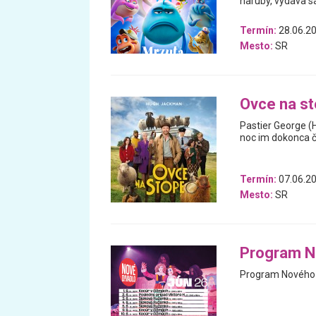
naruby, vydáva 
Termín:
28.06.20
Mesto:
SR
Ovce na s
Pastier George (
noc im dokonca čí
Termín:
07.06.20
Mesto:
SR
Program N
Program Nového d