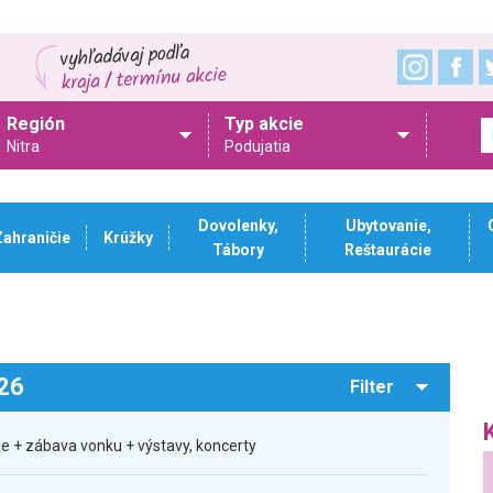
Región
Typ akcie
Nitra
Podujatia
Dovolenky,
Ubytovanie,
Zahraničie
Krúžky
Tábory
Reštaurácie
026
Filter
ie + zábava vonku + výstavy, koncerty