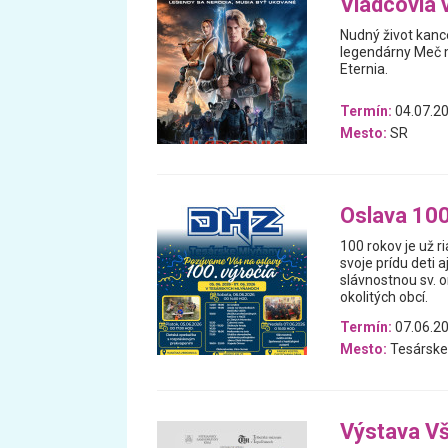
Vládcovia 
Nudný život kanc
legendárny Meč m
Eternia.
Termín:
04.07.20
Mesto:
SR
Oslava 100
100 rokov je už ri
svoje prídu deti 
slávnostnou sv. 
okolitých obcí.
Termín:
07.06.20
Mesto:
Tesárske
Výstava V