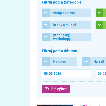
Filtruj podľa kategórie
vstup zdarma
hrady a múzeá
prednášky,
workshopy
Filtruj podľa dátumu
Na dnes
Na zajt
Zrušiť výber