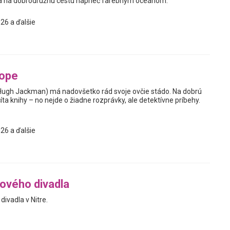
sa na dobrodružnú cestu naprieč farebným oceánom.
26 a ďalšie
tope
Hugh Jackman) má nadovšetko rád svoje ovčie stádo. Na dobrú
ta knihy – no nejde o žiadne rozprávky, ale detektívne príbehy.
26 a ďalšie
ového divadla
ivadla v Nitre.