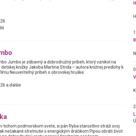
H
026
áš
1
R
mbo
bo Jumbo je zábavný a dobrodružný príbeh, ktorý vznikol na
detskej knižky Jakoba Martina Strida – autora knižnej predlohy k
0
mu Neuveriteľný príbeh o obrovskej hruške.
26 a ďalšie
2
L
bka
v tichom podmorskom svete, si pán Ryba starostlivo stráži svoj
ak nečakané stretnutie s energickým dráčikom Pipou obráti život