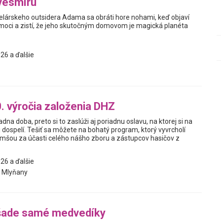
vesmíru
elárskeho outsidera Adama sa obráti hore nohami, keď objaví
oci a zistí, že jeho skutočným domovom je magická planéta
26 a ďalšie
. výročia založenia DHZ
adna doba, preto si to zaslúži aj poriadnu oslavu, na ktorej si na
aj dospelí. Tešiť sa môžete na bohatý program, ktorý vyvrcholí
omšou za účasti celého nášho zboru a zástupcov hasičov z
26 a ďalšie
 Mlyňany
šade samé medvedíky