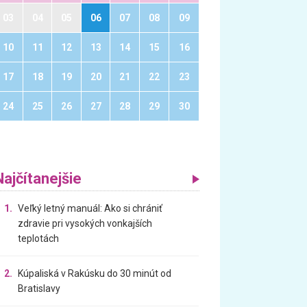
03
04
05
06
07
08
09
10
11
12
13
14
15
16
17
18
19
20
21
22
23
24
25
26
27
28
29
30
Najčítanejšie
1.
Veľký letný manuál: Ako si chrániť
zdravie pri vysokých vonkajších
teplotách
2.
Kúpaliská v Rakúsku do 30 minút od
Bratislavy