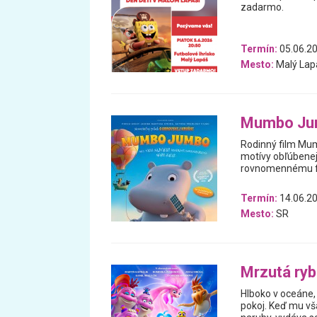
zadarmo.
Termín:
05.06.2
Mesto:
Malý Lap
Mumbo Ju
Rodinný film Mum
motívy obľúbenej 
rovnomennému fil
Termín:
14.06.20
Mesto:
SR
Mrzutá ry
Hlboko v oceáne, 
pokoj. Keď mu vš