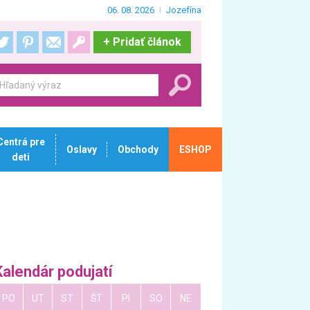
06. 08. 2026
Jozefína
+
Pridať článok
Centrá pre
Oslavy
Obchody
ESHOP
deti
Kalendár podujatí
PO
UT
ST
ŠT
PI
SO
NE