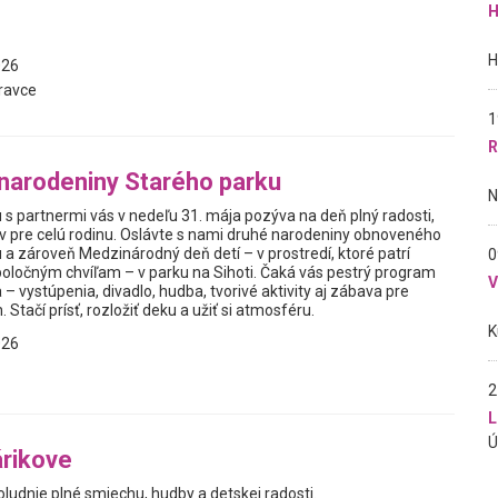
H
026
ravce
1
R
 narodeniny Starého parku
 s partnermi vás v nedeľu 31. mája pozýva na deň plný radosti,
v pre celú rodinu. Oslávte s nami druhé narodeniny obnoveného
a zároveň Medzinárodný deň detí – v prostredí, ktoré patrí
0
poločným chvíľam – v parku na Sihoti. Čaká vás pestrý program
– vystúpenia, divadlo, hudba, tvorivé aktivity aj zábava pre
 Stačí prísť, rozložiť deku a užiť si atmosféru.
026
2
L
rikove
poludnie plné smiechu, hudby a detskej radosti.