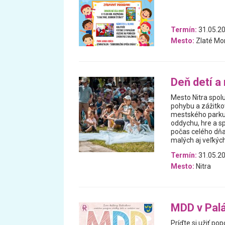
Termín:
31.05.2
Mesto:
Zlaté Mo
Deň detí a
Mesto Nitra spolu
pohybu a zážitko
mestského parku 
oddychu, hre a s
počas celého dňa 
malých aj veľkých.
Termín:
31.05.2
Mesto:
Nitra
MDD v Palá
Príďte si užiť po