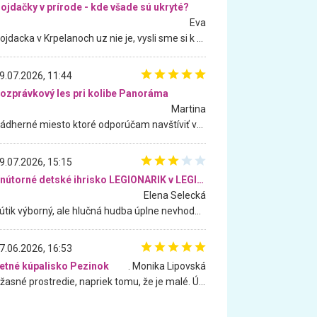
ojdačky v prírode - kde všade sú ukryté?
Eva
Hojdacka v Krpelanoch uz nie je, vysli sme si k nej vcera, ale, zial, uz je znicena. Ak sem planujete cestu len kvoli hojdacke, mozete si ju usetrit. Krasny vyhlad je tu vsak aj bez hojdacky :-)
9.07.2026, 11:44
ozprávkový les pri kolibe Panoráma
Martina
Nádherné miesto ktoré odporúčam navštíviť všetkými desiatimi, pre rodiny s deťmi, dôchodcom... Proste a jednoducho ozaj rozprávkový les.. určite ešte prídeme. Odniesli sme si na pamiatku krásne tričká,
9.07.2026, 15:15
Vnútorné detské ihrisko LEGIONARIK v LEGIA Fitness
Elena Selecká
Kútik výborný, ale hlučná hudba úplne nevhodná pre deti. Na moju žiadosť o aspoň sušenie nereagovali.
7.06.2026, 16:53
etné kúpalisko Pezinok
. Monika Lipovská
Úžasné prostredie, napriek tomu, že je malé. Úžasná atmosféra. Voda fantastická a nádherná. Ľudí je pomerne veľa, ale su mili a ohľaduplní. Je veľmi zaujímavé sledovať, ako dokážu spolu športovať cudzí ľudia a bez ohľadu na vek. Vládne tu pohoda. Vnuka neviem dostať z vody. Ďakujem za krásny deň . Urcite sa sem vrátim. Jediný problém je s parkovaním, ale aj ten sa mi podarilo vyriešiť. Monika Bratislava