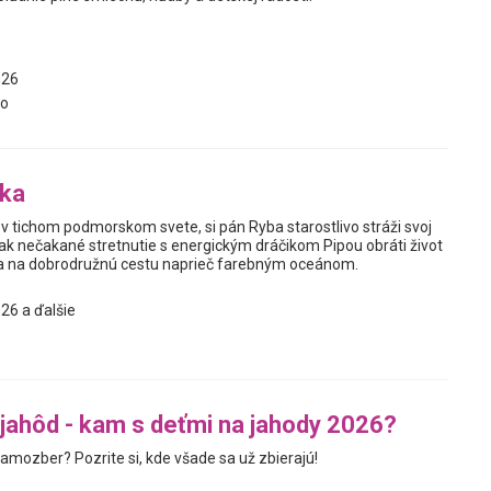
026
vo
bka
v tichom podmorskom svete, si pán Ryba starostlivo stráži svoj
ak nečakané stretnutie s energickým dráčikom Pipou obráti život
sa na dobrodružnú cestu naprieč farebným oceánom.
26 a ďalšie
ahôd - kam s deťmi na jahody 2026?
amozber? Pozrite si, kde všade sa už zbierajú!