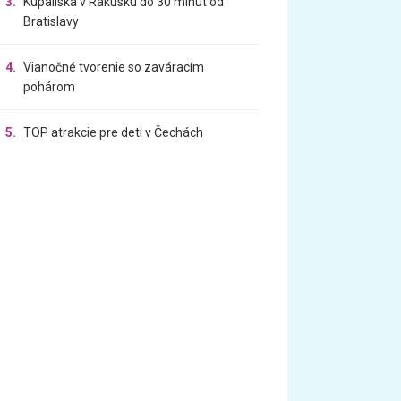
3.
Kúpaliská v Rakúsku do 30 minút od
Bratislavy
4.
Vianočné tvorenie so zaváracím
pohárom
5.
TOP atrakcie pre deti v Čechách