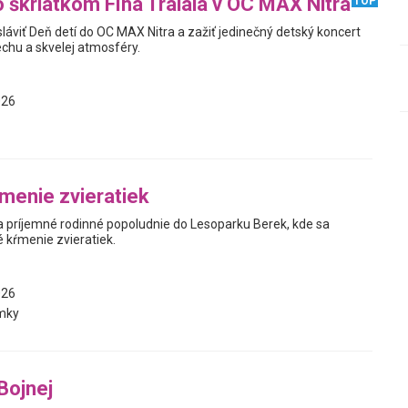
o škriatkom Fíha Tralala v OC MAX Nitra
TOP
áviť Deň detí do OC MAX Nitra a zažiť jedinečný detský koncert
echu a skvelej atmosféry.
026
menie zvieratiek
príjemné rodinné popoludnie do Lesoparku Berek, kde sa
 kŕmenie zvieratiek.
026
mky
Bojnej