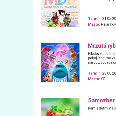
Termín:
31.05.2
Mesto:
Paláriko
Mrzutá ry
Hlboko v oceáne, 
pokoj. Keď mu vš
naruby, vydáva 
Termín:
28.06.20
Mesto:
SR
Samozber j
Kam s deťmi na s