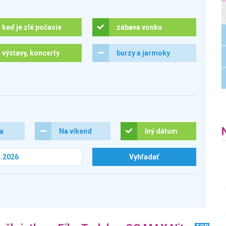
keď je zlé počasie
zábava vonku
výstavy, koncerty
burzy a jarmoky
ra
Na víkend
Iný dátum