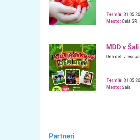
Termín:
31.05.2
Mesto:
Celá SR
MDD v Šali
Deň detí v lesopar
Termín:
31.05.2
Mesto:
Šaľa
Partneri