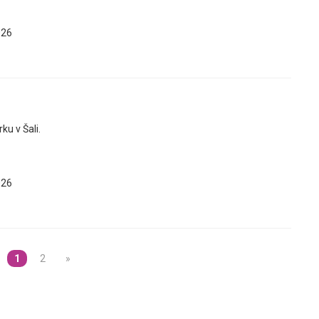
026
ku v Šali.
026
1
2
»