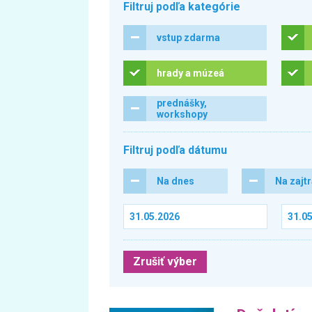
Filtruj podľa kategórie
vstup zdarma
hrady a múzeá
prednášky,
workshopy
Filtruj podľa dátumu
Na dnes
Na zajt
Zrušiť výber