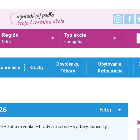
Región
Typ akcie
Nitra
Podujatia
Dovolenky,
Ubytovanie,
Zahraničie
Krúžky
Tábory
Reštaurácie
026
Filter
sie + zábava vonku + hrady a múzeá + výstavy, koncerty