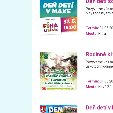
Deň detí s
Pozývame vás osl
plný radosti, smi
Termín:
31.05.2
Mesto:
Nitra
Rodinné kŕ
Pozývame vás na 
uskutoční rodinné
Termín:
31.05.2
Mesto:
Nové Zá
Deň detí v 