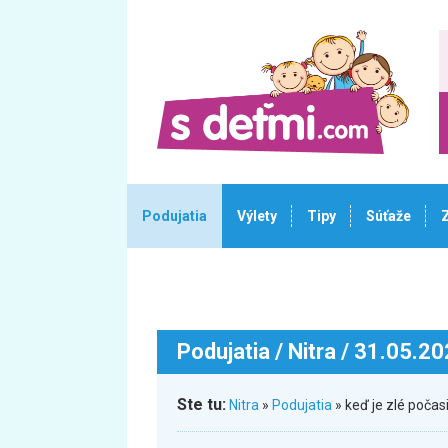
Podujatia
Výlety
Tipy
Súťaže
Podujatia
/ Nitra / 31.05.2
Ste tu:
Nitra
»
Podujatia
» keď je zlé poča