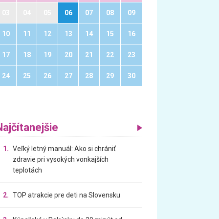
03
04
05
06
07
08
09
10
11
12
13
14
15
16
17
18
19
20
21
22
23
24
25
26
27
28
29
30
Najčítanejšie
1.
Veľký letný manuál: Ako si chrániť
zdravie pri vysokých vonkajších
teplotách
2.
TOP atrakcie pre deti na Slovensku