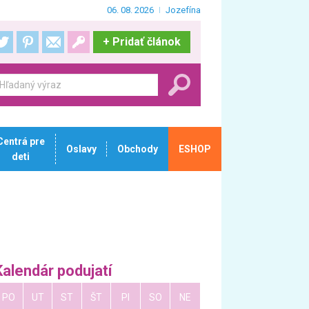
06. 08. 2026
Jozefína
+
Pridať článok
Centrá pre
Oslavy
Obchody
ESHOP
deti
Kalendár podujatí
PO
UT
ST
ŠT
PI
SO
NE