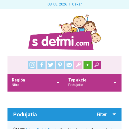
08. 08. 2026
Oskár
+
Región
Typ akcie
Nitra
Podujatia
Podujatia
Filter