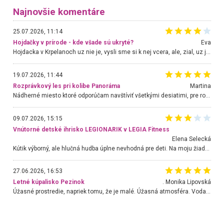
Najnovšie komentáre
25.07.2026, 11:14
Hojdačky v prírode - kde všade sú ukryté?
Eva
Hojdacka v Krpelanoch uz nie je, vysli sme si k nej vcera, ale, zial, uz je znicena. Ak sem planujete cestu len kvoli hojdacke, mozete si ju usetrit. Krasny vyhlad je tu vsak aj bez hojdacky :-)
19.07.2026, 11:44
Rozprávkový les pri kolibe Panoráma
Martina
Nádherné miesto ktoré odporúčam navštíviť všetkými desiatimi, pre rodiny s deťmi, dôchodcom... Proste a jednoducho ozaj rozprávkový les.. určite ešte prídeme. Odniesli sme si na pamiatku krásne tričká,
09.07.2026, 15:15
Vnútorné detské ihrisko LEGIONARIK v LEGIA Fitness
Elena Selecká
Kútik výborný, ale hlučná hudba úplne nevhodná pre deti. Na moju žiadosť o aspoň sušenie nereagovali.
27.06.2026, 16:53
Letné kúpalisko Pezinok
. Monika Lipovská
Úžasné prostredie, napriek tomu, že je malé. Úžasná atmosféra. Voda fantastická a nádherná. Ľudí je pomerne veľa, ale su mili a ohľaduplní. Je veľmi zaujímavé sledovať, ako dokážu spolu športovať cudzí ľudia a bez ohľadu na vek. Vládne tu pohoda. Vnuka neviem dostať z vody. Ďakujem za krásny deň . Urcite sa sem vrátim. Jediný problém je s parkovaním, ale aj ten sa mi podarilo vyriešiť. Monika Bratislava