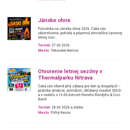
Jánske ohne
Pozvánka na Jánske ohne 2026. Čaká vás
občerstvenie, pohoda a príjemná atmosféra čarovnej
letnej noci...
Termín:
27.06.2026
Mesto:
Tekovské Nemce
Otvorenie letnej sezóny v
Thermalparku Nitrava
Čaká vás víkend plný zábavy pre deti aj dospelých –
pirátske atrakcie, animátori, obľúbený maskot Stitch
a v nedeľu o 16:00 koncert Reneho Rendyho & Cico
Band.
Termín:
28.06.2026 a ďalšie
Mesto:
Poľný Kesov