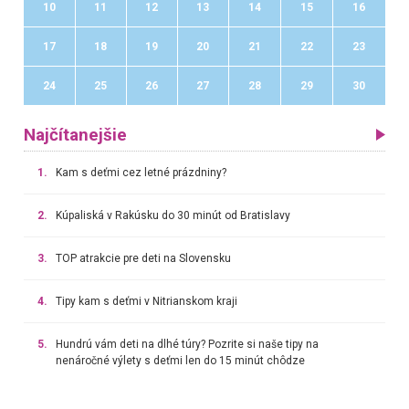
10
11
12
13
14
15
16
17
18
19
20
21
22
23
24
25
26
27
28
29
30
Najčítanejšie
1.
Kam s deťmi cez letné prázdniny?
2.
Kúpaliská v Rakúsku do 30 minút od Bratislavy
3.
TOP atrakcie pre deti na Slovensku
4.
Tipy kam s deťmi v Nitrianskom kraji
5.
Hundrú vám deti na dlhé túry? Pozrite si naše tipy na
nenáročné výlety s deťmi len do 15 minút chôdze