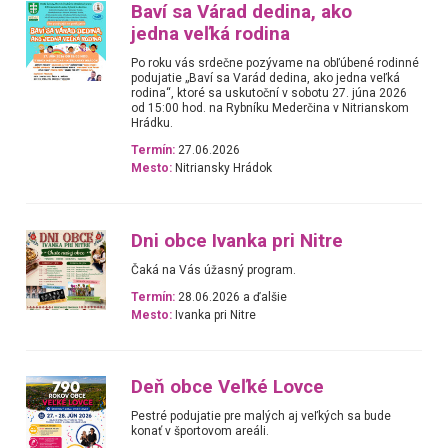
Baví sa Várad dedina, ako
jedna veľká rodina
Po roku vás srdečne pozývame na obľúbené rodinné
podujatie „Baví sa Varád dedina, ako jedna veľká
rodina“, ktoré sa uskutoční v sobotu 27. júna 2026
od 15:00 hod. na Rybníku Mederčina v Nitrianskom
Hrádku.
Termín:
27.06.2026
Mesto:
Nitriansky Hrádok
Dni obce Ivanka pri Nitre
Čaká na Vás úžasný program.
Termín:
28.06.2026 a ďalšie
Mesto:
Ivanka pri Nitre
Deň obce Veľké Lovce
Pestré podujatie pre malých aj veľkých sa bude
konať v športovom areáli.