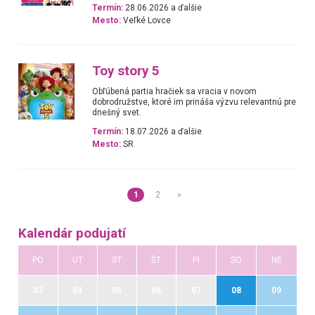
Termín:
28.06.2026 a ďalšie
Mesto:
Veľké Lovce
Toy story 5
Obľúbená partia hračiek sa vracia v novom
dobrodružstve, ktoré im prináša výzvu relevantnú pre
dnešný svet.
Termín:
18.07.2026 a ďalšie
Mesto:
SR
1
2
»
Kalendár podujatí
PO
UT
ST
ŠT
PI
SO
NE
03
04
05
06
07
08
09