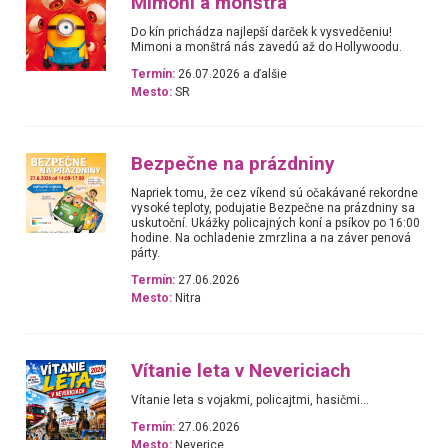
Mimoni a monštrá
Do kín prichádza najlepší darček k vysvedčeniu!
Mimoni a monštrá nás zavedú až do Hollywoodu.
Termín:
26.07.2026 a ďalšie
Mesto:
SR
Bezpečne na prázdniny
Napriek tomu, že cez víkend sú očakávané rekordne
vysoké teploty, podujatie Bezpečne na prázdniny sa
uskutoční. Ukážky policajných koní a psíkov po 16:00
hodine. Na ochladenie zmrzlina a na záver penová
párty.
Termín:
27.06.2026
Mesto:
Nitra
Vítanie leta v Nevericiach
Vítanie leta s vojakmi, policajtmi, hasičmi...
Termín:
27.06.2026
Mesto:
Neverice