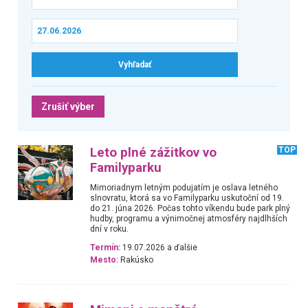
Zrušiť výber
Leto plné zážitkov vo
TOP
Familyparku
Mimoriadnym letným podujatím je oslava letného
slnovratu, ktorá sa vo Familyparku uskutoční od 19.
do 21. júna 2026. Počas tohto víkendu bude park plný
hudby, programu a výnimočnej atmosféry najdlhších
dní v roku.
Termín:
19.07.2026 a ďalšie
Mesto:
Rakúsko