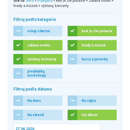
Ste tu:
Nitra
»
Podujatia
» keď je zlé počasie + zábava vonku +
hrady a múzeá + výstavy, koncerty
Filtruj podľa kategórie
vstup zdarma
keď je zlé počasie
zábava vonku
hrady a múzeá
výstavy, koncerty
burzy a jarmoky
prednášky,
workshopy
Filtruj podľa dátumu
Na dnes
Na zajtra
Na víkend
Iný dátum