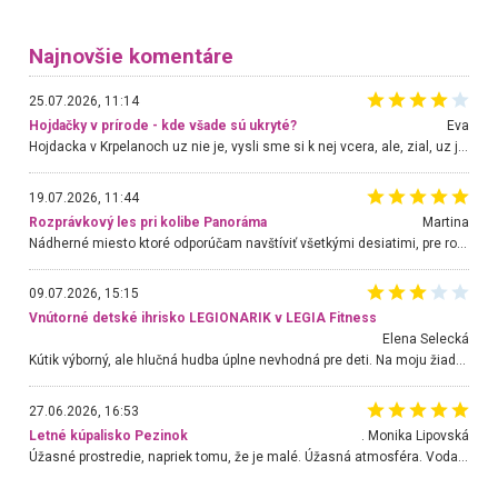
Najnovšie komentáre
25.07.2026, 11:14
Hojdačky v prírode - kde všade sú ukryté?
Eva
Hojdacka v Krpelanoch uz nie je, vysli sme si k nej vcera, ale, zial, uz je znicena. Ak sem planujete cestu len kvoli hojdacke, mozete si ju usetrit. Krasny vyhlad je tu vsak aj bez hojdacky :-)
19.07.2026, 11:44
Rozprávkový les pri kolibe Panoráma
Martina
Nádherné miesto ktoré odporúčam navštíviť všetkými desiatimi, pre rodiny s deťmi, dôchodcom... Proste a jednoducho ozaj rozprávkový les.. určite ešte prídeme. Odniesli sme si na pamiatku krásne tričká,
09.07.2026, 15:15
Vnútorné detské ihrisko LEGIONARIK v LEGIA Fitness
Elena Selecká
Kútik výborný, ale hlučná hudba úplne nevhodná pre deti. Na moju žiadosť o aspoň sušenie nereagovali.
27.06.2026, 16:53
Letné kúpalisko Pezinok
. Monika Lipovská
Úžasné prostredie, napriek tomu, že je malé. Úžasná atmosféra. Voda fantastická a nádherná. Ľudí je pomerne veľa, ale su mili a ohľaduplní. Je veľmi zaujímavé sledovať, ako dokážu spolu športovať cudzí ľudia a bez ohľadu na vek. Vládne tu pohoda. Vnuka neviem dostať z vody. Ďakujem za krásny deň . Urcite sa sem vrátim. Jediný problém je s parkovaním, ale aj ten sa mi podarilo vyriešiť. Monika Bratislava