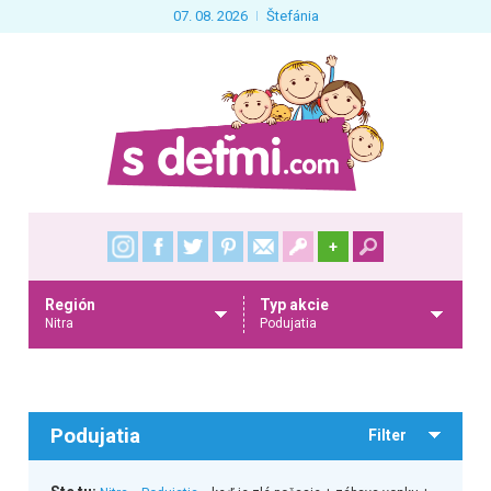
07. 08. 2026
Štefánia
+
Región
Typ akcie
Nitra
Podujatia
Podujatia
Filter