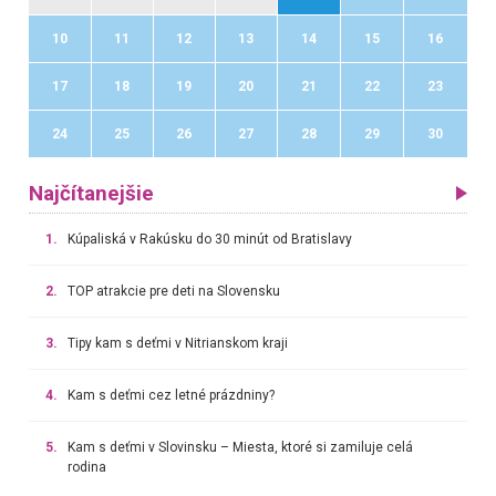
10
11
12
13
14
15
16
17
18
19
20
21
22
23
24
25
26
27
28
29
30
Najčítanejšie
1.
Kúpaliská v Rakúsku do 30 minút od Bratislavy
2.
TOP atrakcie pre deti na Slovensku
3.
Tipy kam s deťmi v Nitrianskom kraji
4.
Kam s deťmi cez letné prázdniny?
5.
Kam s deťmi v Slovinsku – Miesta, ktoré si zamiluje celá
rodina