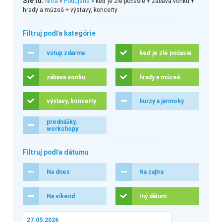
Ste tu:
Nitra
»
Podujatia
» keď je zlé počasie + zábava vonku +
hrady a múzeá + výstavy, koncerty
Filtruj podľa kategórie
vstup zdarma
keď je zlé počasie
zábava vonku
hrady a múzeá
výstavy, koncerty
burzy a jarmoky
prednášky,
workshopy
Filtruj podľa dátumu
Na dnes
Na zajtra
Na víkend
Iný dátum