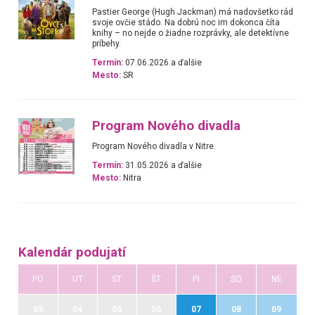
Pastier George (Hugh Jackman) má nadovšetko rád
svoje ovčie stádo. Na dobrú noc im dokonca číta
knihy – no nejde o žiadne rozprávky, ale detektívne
príbehy.
Termín:
07.06.2026 a ďalšie
Mesto:
SR
Program Nového divadla
Program Nového divadla v Nitre.
Termín:
31.05.2026 a ďalšie
Mesto:
Nitra
Kalendár podujatí
PO
UT
ST
ŠT
PI
SO
NE
03
04
05
06
07
08
09