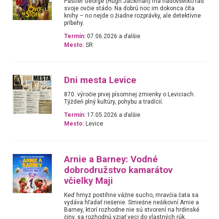
Pastier George (Hugh Jackman) má nadovšetko rád
svoje ovčie stádo. Na dobrú noc im dokonca číta
knihy – no nejde o žiadne rozprávky, ale detektívne
príbehy.
Termín:
07.06.2026 a ďalšie
Mesto:
SR
Dni mesta Levice
870. výročie prvej písomnej zmienky o Leviciach.
Týždeň plný kultúry, pohybu a tradícií.
Termín:
17.05.2026 a ďalšie
Mesto:
Levice
Arnie a Barney: Vodné
dobrodružstvo kamarátov
včielky Maji
Keď hmyz postihne vážne sucho, mravčia čata sa
vydáva hľadať riešenie. Smiešne nešikovní Arnie a
Barney, ktorí rozhodne nie sú stvorení na hrdinské
činy, sa rozhodnú vziať veci do vlastných rúk.