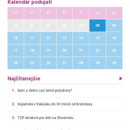
Kalendár podujatí
PO
UT
ST
ŠT
PI
SO
NE
03
04
05
06
07
08
09
10
11
12
13
14
15
16
17
18
19
20
21
22
23
24
25
26
27
28
29
30
Najčítanejšie
1.
Kam s deťmi cez letné prázdniny?
2.
Kúpaliská v Rakúsku do 30 minút od Bratislavy
3.
TOP atrakcie pre deti na Slovensku