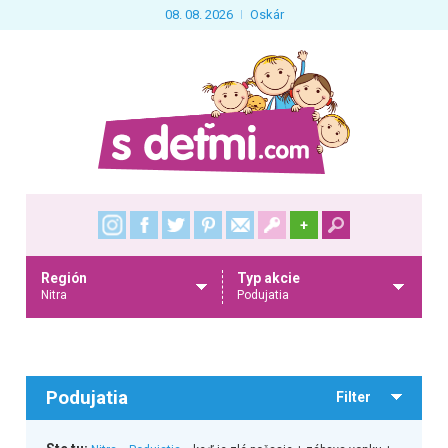
08. 08. 2026
Oskár
+
Región
Typ akcie
Nitra
Podujatia
Podujatia
Filter