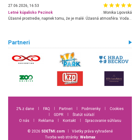
27.06.2026, 16:53
Letné kúpalisko Pezinok
. Monika Lipovská
Úžasné prostredie, napriek tomu, že je malé. Úžasná atmosféra. Voda fantastická a nádherná. Ľudí je pomerne veľa, ale su mili a ohľaduplní. Je veľmi zaujímavé sledovať, ako dokážu spolu športovať cudzí ľudia a bez ohľadu na vek. Vládne tu pohoda. Vnuka neviem dostať z vody. Ďakujem za krásny deň . Urcite sa sem vrátim. Jediný problém je s parkovaním, ale aj ten sa mi podarilo vyriešiť. Monika Bratislava
Partneri
2% z dane
l
FAQ
l
Partneri
l
Podmienky
l
Cookies
l
GDPR
l
Štatút súťaží
O nás
l
Reklama
l
Kontakt
l
Spracovanie súhlasu
© 2026
SDEŤMI.com
l
Všetky práva vyhradené
Tvorba web stránky:
Webmax