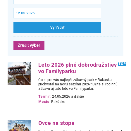
Zrušiť výber
Leto 2026 plné dobrodružstiev
TOP
vo Familyparku
Čo si pre vás najlepší zábavný park v Rakúsku
prichystal na novú sezónu 2026? Užite si rodinnú
zábavu aj toto leto vo Familyparku.
Termín:
24.05.2026 a ďalšie
Mesto:
Rakúsko
Ovce na stope