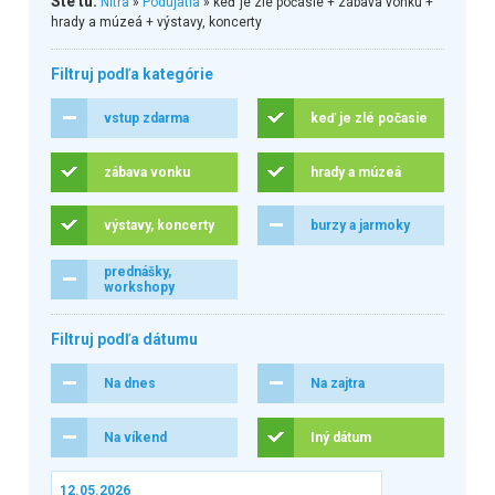
Ste tu:
Nitra
»
Podujatia
» keď je zlé počasie + zábava vonku +
hrady a múzeá + výstavy, koncerty
Filtruj podľa kategórie
vstup zdarma
keď je zlé počasie
zábava vonku
hrady a múzeá
výstavy, koncerty
burzy a jarmoky
prednášky,
workshopy
Filtruj podľa dátumu
Na dnes
Na zajtra
Na víkend
Iný dátum