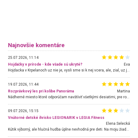
Najnovšie komentáre
25.07.2026, 11:14
Hojdačky v prírode - kde všade sú ukryté?
Eva
Hojdacka v Krpelanoch uz nie je, vysli sme si k nej vcera, ale, zial, uz je znicena. Ak sem planujete cestu len kvoli hojdacke, mozete si ju usetrit. Krasny vyhlad je tu vsak aj bez hojdacky :-)
19.07.2026, 11:44
Rozprávkový les pri kolibe Panoráma
Martina
Nádherné miesto ktoré odporúčam navštíviť všetkými desiatimi, pre rodiny s deťmi, dôchodcom... Proste a jednoducho ozaj rozprávkový les.. určite ešte prídeme. Odniesli sme si na pamiatku krásne tričká,
09.07.2026, 15:15
Vnútorné detské ihrisko LEGIONARIK v LEGIA Fitness
Elena Selecká
Kútik výborný, ale hlučná hudba úplne nevhodná pre deti. Na moju žiadosť o aspoň sušenie nereagovali.