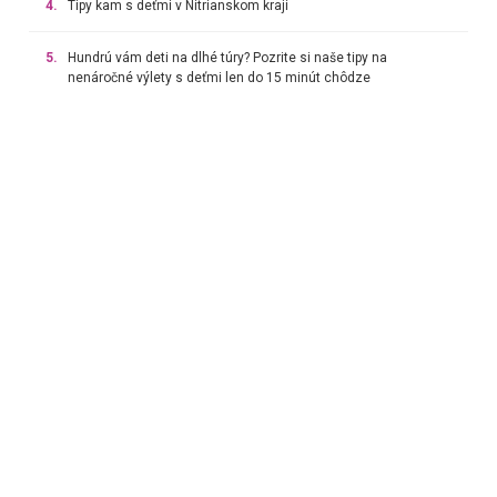
4.
Tipy kam s deťmi v Nitrianskom kraji
5.
Hundrú vám deti na dlhé túry? Pozrite si naše tipy na
nenáročné výlety s deťmi len do 15 minút chôdze