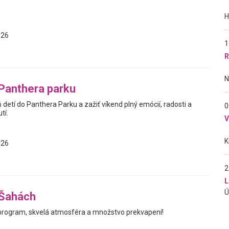
026
1
R
 Panthera parku
ň detí do Panthera Parku a zažiť víkend plný emócií, radosti a
0
tí.
026
2
L
 Šahách
program, skvelá atmosféra a množstvo prekvapení!