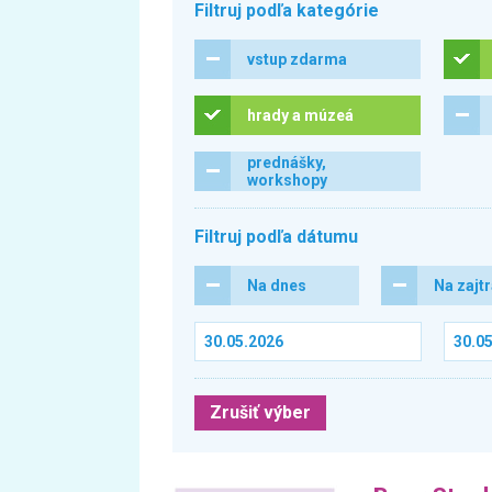
Filtruj podľa kategórie
vstup zdarma
hrady a múzeá
prednášky,
workshopy
Filtruj podľa dátumu
Na dnes
Na zajt
Zrušiť výber