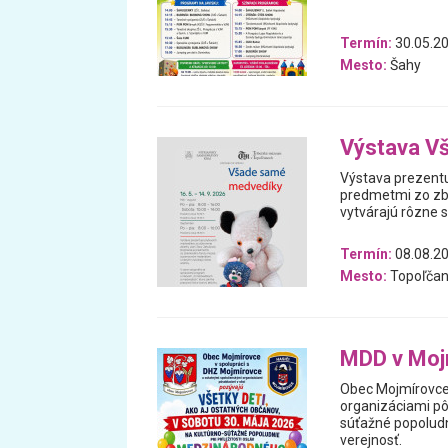
Termín:
30.05.2
Mesto:
Šahy
Výstava V
Výstava prezentu
predmetmi zo zb
vytvárajú rôzne 
Termín:
08.08.20
Mesto:
Topoľčan
MDD v Moj
Obec Mojmírovce 
organizáciami pô
súťažné popoludni
verejnosť.