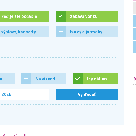
keď je zlé počasie
zábava vonku
výstavy, koncerty
burzy a jarmoky
ra
Na víkend
Iný dátum