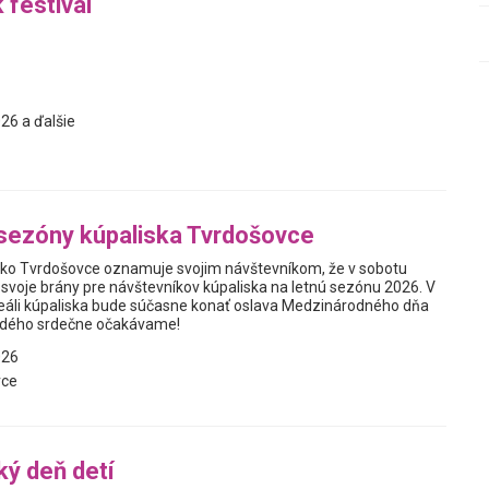
 festival
26 a ďalšie
sezóny kúpaliska Tvrdošovce
ko Tvrdošovce oznamuje svojim návštevníkom, že v sobotu
 svoje brány pre návštevníkov kúpaliska na letnú sezónu 2026. V
reáli kúpaliska bude súčasne konať oslava Medzinárodného dňa
aždého srdečne očakávame!
026
vce
ý deň detí