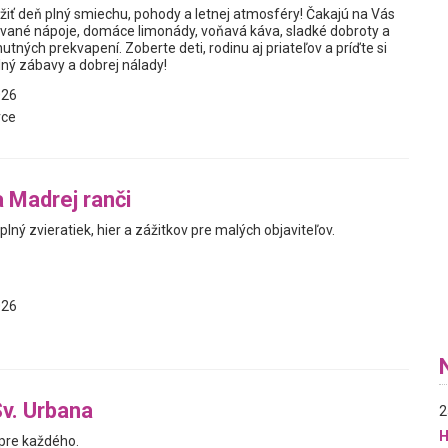
užiť deň plný smiechu, pohody a letnej atmosféry! Čakajú na Vás
vané nápoje, domáce limonády, voňavá káva, sladké dobroty a
tných prekvapení. Zoberte deti, rodinu aj priateľov a príďte si
lný zábavy a dobrej nálady!
026
vce
a Madrej ranči
 plný zvieratiek, hier a zážitkov pre malých objaviteľov.
026
Sv. Urbana
2
H
pre každého.