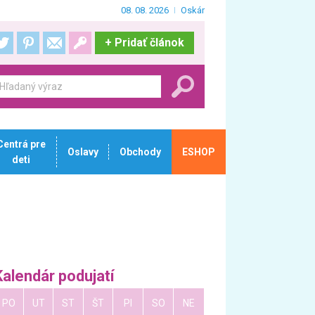
08. 08. 2026
Oskár
+
Pridať článok
Centrá pre
Oslavy
Obchody
ESHOP
deti
Kalendár podujatí
PO
UT
ST
ŠT
PI
SO
NE