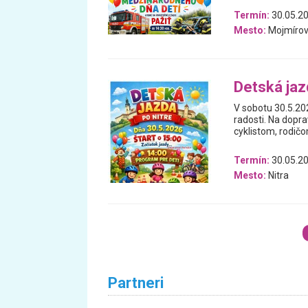
Termín:
30.05.2
Mesto:
Mojmíro
Detská jaz
V sobotu 30.5.202
radosti. Na dopr
cyklistom, rodičo
Termín:
30.05.2
Mesto:
Nitra
Partneri