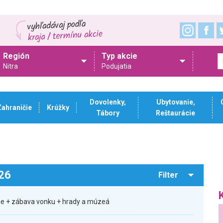
Región
Typ akcie
Nitra
Podujatia
Dovolenky,
Ubytovanie,
Zahraničie
Krúžky
Tábory
Reštaurácie
026
Filter
sie + zábava vonku + hrady a múzeá