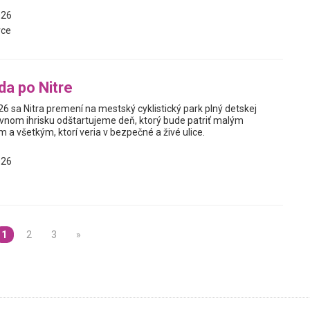
026
vce
da po Nitre
6 sa Nitra premení na mestský cyklistický park plný detskej
avnom ihrisku odštartujeme deň, ktorý bude patriť malým
m a všetkým, ktorí veria v bezpečné a živé ulice.
026
1
2
3
»