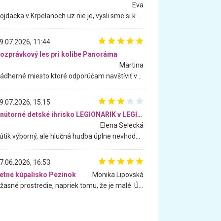
Eva
Hojdacka v Krpelanoch uz nie je, vysli sme si k nej vcera, ale, zial, uz je znicena. Ak sem planujete cestu len kvoli hojdacke, mozete si ju usetrit. Krasny vyhlad je tu vsak aj bez hojdacky :-)
9.07.2026, 11:44
ozprávkový les pri kolibe Panoráma
Martina
Nádherné miesto ktoré odporúčam navštíviť všetkými desiatimi, pre rodiny s deťmi, dôchodcom... Proste a jednoducho ozaj rozprávkový les.. určite ešte prídeme. Odniesli sme si na pamiatku krásne tričká,
9.07.2026, 15:15
Vnútorné detské ihrisko LEGIONARIK v LEGIA Fitness
Elena Selecká
Kútik výborný, ale hlučná hudba úplne nevhodná pre deti. Na moju žiadosť o aspoň sušenie nereagovali.
7.06.2026, 16:53
etné kúpalisko Pezinok
. Monika Lipovská
Úžasné prostredie, napriek tomu, že je malé. Úžasná atmosféra. Voda fantastická a nádherná. Ľudí je pomerne veľa, ale su mili a ohľaduplní. Je veľmi zaujímavé sledovať, ako dokážu spolu športovať cudzí ľudia a bez ohľadu na vek. Vládne tu pohoda. Vnuka neviem dostať z vody. Ďakujem za krásny deň . Urcite sa sem vrátim. Jediný problém je s parkovaním, ale aj ten sa mi podarilo vyriešiť. Monika Bratislava