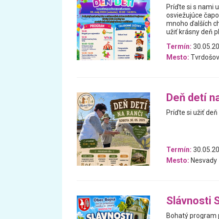
Príďte si s nami 
osviežujúce čapo
mnoho ďalších chu
užiť krásny deň p
Termín:
30.05.2
Mesto:
Tvrdošo
Deň detí n
Príďte si užiť deň
Termín:
30.05.2
Mesto:
Nesvady
Slávnosti 
Bohatý program 