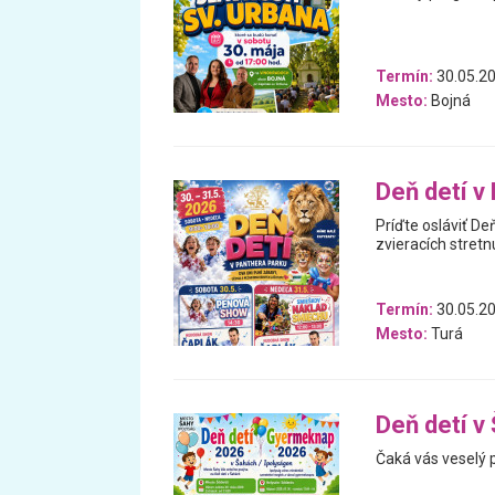
Termín:
30.05.2
Mesto:
Bojná
Deň detí v
Príďte osláviť De
zvieracích stretnu
Termín:
30.05.2
Mesto:
Turá
Deň detí v
Čaká vás veselý 