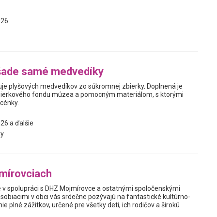
026
šade samé medvedíky
je plyšových medvedíkov zo súkromnej zbierky. Doplnená je
ierkového fondu múzea a pomocným materiálom, s ktorými
scénky.
26 a ďalšie
y
mírovciach
v spolupráci s DHZ Mojmírovce a ostatnými spoločenskými
sobiacimi v obci vás srdečne pozývajú na fantastické kultúrno-
e plné zážitkov, určené pre všetky deti, ich rodičov a širokú