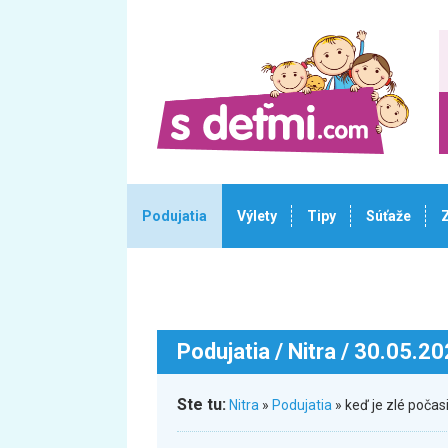
Podujatia
Výlety
Tipy
Súťaže
Podujatia
/ Nitra / 30.05.2
Ste tu:
Nitra
»
Podujatia
» keď je zlé poča