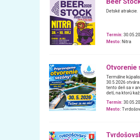
Beer Stock
Detské atrakcie.
Termín:
30.05.20
Mesto:
Nitra
Otvorenie 
Termálne kúpalis
30.5.2026 otvára
tento deň sa v a
detí, na ktorú k
Termín:
30.05.2
Mesto:
Tvrdošo
Tvrdošovsk