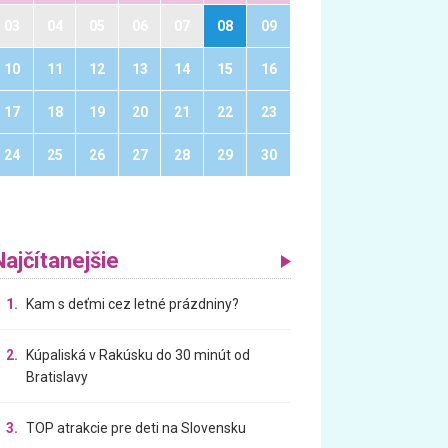
03
04
05
06
07
08
09
10
11
12
13
14
15
16
17
18
19
20
21
22
23
24
25
26
27
28
29
30
Najčítanejšie
1.
Kam s deťmi cez letné prázdniny?
2.
Kúpaliská v Rakúsku do 30 minút od
Bratislavy
3.
TOP atrakcie pre deti na Slovensku