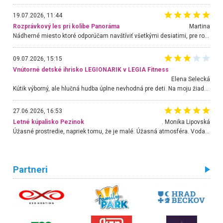
19.07.2026, 11:44
Rozprávkový les pri kolibe Panoráma
Martina
Nádherné miesto ktoré odporúčam navštíviť všetkými desiatimi, pre rodiny s deťmi, dôchodcom... Proste a jednoducho ozaj rozprávkový les.. určite ešte prídeme. Odniesli sme si na pamiatku krásne tričká,
09.07.2026, 15:15
Vnútorné detské ihrisko LEGIONARIK v LEGIA Fitness
Elena Selecká
Kútik výborný, ale hlučná hudba úplne nevhodná pre deti. Na moju žiadosť o aspoň sušenie nereagovali.
27.06.2026, 16:53
Letné kúpalisko Pezinok
. Monika Lipovská
Úžasné prostredie, napriek tomu, že je malé. Úžasná atmosféra. Voda fantastická a nádherná. Ľudí je pomerne veľa, ale su mili a ohľaduplní. Je veľmi zaujímavé sledovať, ako dokážu spolu športovať cudzí ľudia a bez ohľadu na vek. Vládne tu pohoda. Vnuka neviem dostať z vody. Ďakujem za krásny deň . Urcite sa sem vrátim. Jediný problém je s parkovaním, ale aj ten sa mi podarilo vyriešiť. Monika Bratislava
Partneri