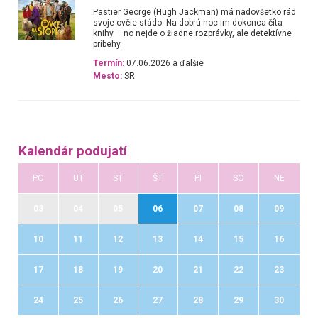
Pastier George (Hugh Jackman) má nadovšetko rád
svoje ovčie stádo. Na dobrú noc im dokonca číta
knihy – no nejde o žiadne rozprávky, ale detektívne
príbehy.
Termín:
07.06.2026 a ďalšie
Mesto:
SR
Kalendár podujatí
PO
UT
ST
ŠT
PI
SO
NE
03
04
05
06
07
08
09
10
11
12
13
14
15
16
17
18
19
20
21
22
23
24
25
26
27
28
29
30