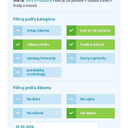
Ste tu:
Nitra
»
Podujatia
» keď je zlé počasie + zábava vonku +
hrady a múzeá
Filtruj podľa kategórie
vstup zdarma
keď je zlé počasie
zábava vonku
hrady a múzeá
výstavy, koncerty
burzy a jarmoky
prednášky,
workshopy
Filtruj podľa dátumu
Na dnes
Na zajtra
Na víkend
Iný dátum