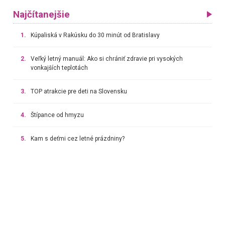
Najčítanejšie
1.
Kúpaliská v Rakúsku do 30 minút od Bratislavy
2.
Veľký letný manuál: Ako si chrániť zdravie pri vysokých
vonkajších teplotách
3.
TOP atrakcie pre deti na Slovensku
4.
Štípance od hmyzu
5.
Kam s deťmi cez letné prázdniny?