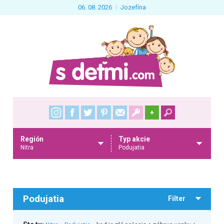
06. 08. 2026
Jozefína
+
Región
Typ akcie
Nitra
Podujatia
Podujatia
Filter