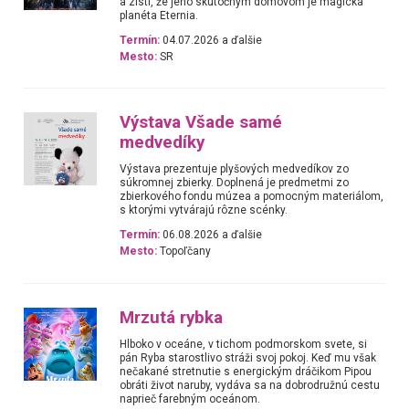
a zistí, že jeho skutočným domovom je magická
planéta Eternia.
Termín:
04.07.2026 a ďalšie
Mesto:
SR
Výstava Všade samé
medvedíky
Výstava prezentuje plyšových medvedíkov zo
súkromnej zbierky. Doplnená je predmetmi zo
zbierkového fondu múzea a pomocným materiálom,
s ktorými vytvárajú rôzne scénky.
Termín:
06.08.2026 a ďalšie
Mesto:
Topoľčany
Mrzutá rybka
Hlboko v oceáne, v tichom podmorskom svete, si
pán Ryba starostlivo stráži svoj pokoj. Keď mu však
nečakané stretnutie s energickým dráčikom Pipou
obráti život naruby, vydáva sa na dobrodružnú cestu
naprieč farebným oceánom.