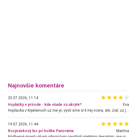
Najnovšie komentáre
25.07.2026, 11:14
Hojdačky v prírode - kde všade sú ukryté?
Eva
Hojdacka v Krpelanoch uz nie je, vysli sme si k nej vcera, ale, zial, uz je znicena. Ak sem planujete cestu len kvoli hojdacke, mozete si ju usetrit. Krasny vyhlad je tu vsak aj bez hojdacky :-)
19.07.2026, 11:44
Rozprávkový les pri kolibe Panoráma
Martina
Nádherné miesto ktoré odporúčam navštíviť všetkými desiatimi, pre rodiny s deťmi, dôchodcom... Proste a jednoducho ozaj rozprávkový les.. určite ešte prídeme. Odniesli sme si na pamiatku krásne tričká,