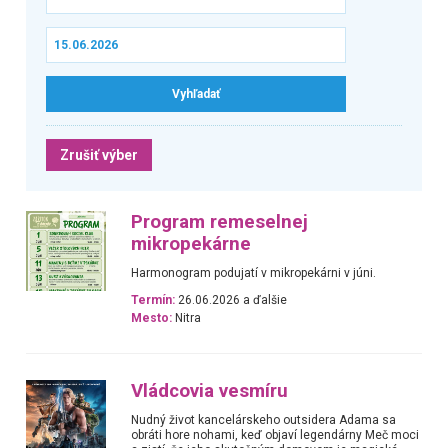
Zrušiť výber
Program remeselnej
mikropekárne
Harmonogram podujatí v mikropekárni v júni.
Termín:
26.06.2026 a ďalšie
Mesto:
Nitra
Vládcovia vesmíru
Nudný život kancelárskeho outsidera Adama sa
obráti hore nohami, keď objaví legendárny Meč moci