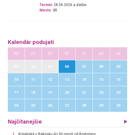
Termín:
28.06.2026 a ďalšie
Mesto:
SR
Kalendár podujatí
PO
UT
ST
ŠT
PI
SO
NE
03
04
05
06
07
08
09
10
11
12
13
14
15
16
17
18
19
20
21
22
23
24
25
26
27
28
29
30
Najčítanejšie
1.
Kúpaliská v Rakúsku do 30 minút od Bratislavy