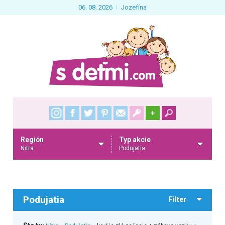
06. 08. 2026
Jozefína
+
Región
Typ akcie
Nitra
Podujatia
Podujatia
Filter