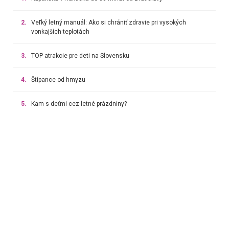
2.
Veľký letný manuál: Ako si chrániť zdravie pri vysokých
vonkajších teplotách
3.
TOP atrakcie pre deti na Slovensku
4.
Štípance od hmyzu
5.
Kam s deťmi cez letné prázdniny?