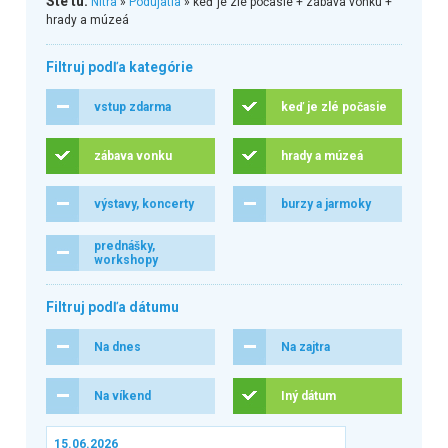
Ste tu:
Nitra
»
Podujatia
» keď je zlé počasie + zábava vonku +
hrady a múzeá
Filtruj podľa kategórie
vstup zdarma
keď je zlé počasie
zábava vonku
hrady a múzeá
výstavy, koncerty
burzy a jarmoky
prednášky,
workshopy
Filtruj podľa dátumu
Na dnes
Na zajtra
Na víkend
Iný dátum