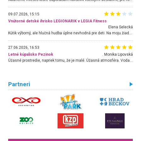
09.07.2026, 15:15
Vnútorné detské ihrisko LEGIONARIK v LEGIA Fitness
Elena Selecká
Kútik výborný, ale hlučná hudba úplne nevhodná pre deti. Na moju žiadosť o aspoň sušenie nereagovali.
27.06.2026, 16:53
Letné kúpalisko Pezinok
. Monika Lipovská
Úžasné prostredie, napriek tomu, že je malé. Úžasná atmosféra. Voda fantastická a nádherná. Ľudí je pomerne veľa, ale su mili a ohľaduplní. Je veľmi zaujímavé sledovať, ako dokážu spolu športovať cudzí ľudia a bez ohľadu na vek. Vládne tu pohoda. Vnuka neviem dostať z vody. Ďakujem za krásny deň . Urcite sa sem vrátim. Jediný problém je s parkovaním, ale aj ten sa mi podarilo vyriešiť. Monika Bratislava
Partneri