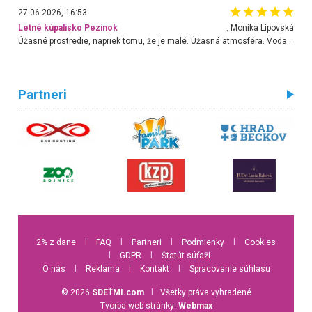
27.06.2026, 16:53
Letné kúpalisko Pezinok
. Monika Lipovská
Úžasné prostredie, napriek tomu, že je malé. Úžasná atmosféra. Voda fantastická a nádherná. Ľudí je pomerne veľa, ale su mili a ohľaduplní. Je veľmi zaujímavé sledovať, ako dokážu spolu športovať cudzí ľudia a bez ohľadu na vek. Vládne tu pohoda. Vnuka neviem dostať z vody. Ďakujem za krásny deň . Urcite sa sem vrátim. Jediný problém je s parkovaním, ale aj ten sa mi podarilo vyriešiť. Monika Bratislava
Partneri
2% z dane
l
FAQ
l
Partneri
l
Podmienky
l
Cookies
l
GDPR
l
Štatút súťaží
O nás
l
Reklama
l
Kontakt
l
Spracovanie súhlasu
© 2026
SDEŤMI.com
l
Všetky práva vyhradené
Tvorba web stránky:
Webmax