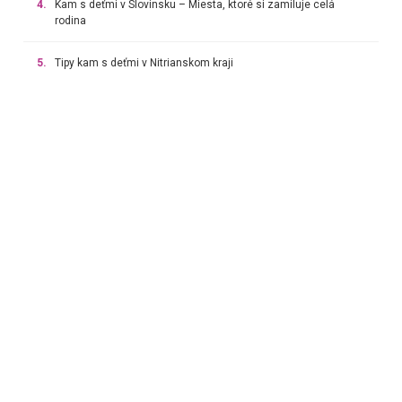
4.
Kam s deťmi v Slovinsku – Miesta, ktoré si zamiluje celá
rodina
5.
Tipy kam s deťmi v Nitrianskom kraji