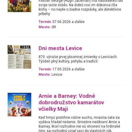
Pastier George (Hugh Jackman) má nadovšetko rád
svoje ovčie stádo. Na dobrú noc im dokonca číta
knihy – no nejde o žiadne rozprávky, ale detektívne
príbehy.
Termín:
07.06.2026 a ďalšie
Mesto:
SR
Dni mesta Levice
870. výročie prvej písomnej zmienky o Leviciach.
Týždeň plný kultúry, pohybu a tradícií.
Termín:
17.05.2026 a ďalšie
Mesto:
Levice
Arnie a Barney: Vodné
dobrodružstvo kamarátov
včielky Maji
Keď hmyz postihne vážne sucho, mravčia čata sa
vydáva hľadať riešenie. Smiešne nešikovní Arnie a
Barney, ktorí rozhodne nie sú stvorení na hrdinské
činy, sa rozhodnú vziať veci do vlastných rúk.