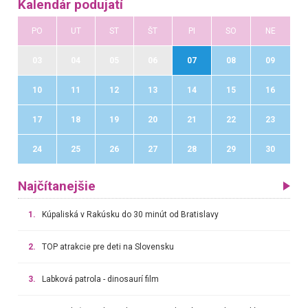
Kalendár podujatí
PO
UT
ST
ŠT
PI
SO
NE
03
04
05
06
07
08
09
10
11
12
13
14
15
16
17
18
19
20
21
22
23
24
25
26
27
28
29
30
Najčítanejšie
1.
Kúpaliská v Rakúsku do 30 minút od Bratislavy
2.
TOP atrakcie pre deti na Slovensku
3.
Labková patrola - dinosaurí film