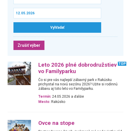
Zrušiť výber
Leto 2026 plné dobrodružstiev
TOP
vo Familyparku
Čo si pre vás najlepší zábavný park v Rakúsku
prichystal na novú sezónu 2026? Užite si rodinnú
zábavu aj toto leto vo Familyparku.
Termín:
24.05.2026 a ďalšie
Mesto:
Rakúsko
Ovce na stope