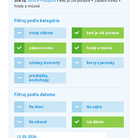
Ste tu:
Nitra
»
Podujatia
» keď je zlé počasie + zábava vonku +
hrady a múzeá
Filtruj podľa kategórie
vstup zdarma
keď je zlé počasie
zábava vonku
hrady a múzeá
výstavy, koncerty
burzy a jarmoky
prednášky,
workshopy
Filtruj podľa dátumu
Na dnes
Na zajtra
Na víkend
Iný dátum