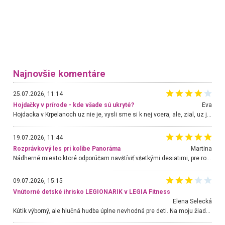
Najnovšie komentáre
25.07.2026, 11:14
Hojdačky v prírode - kde všade sú ukryté?
Eva
Hojdacka v Krpelanoch uz nie je, vysli sme si k nej vcera, ale, zial, uz je znicena. Ak sem planujete cestu len kvoli hojdacke, mozete si ju usetrit. Krasny vyhlad je tu vsak aj bez hojdacky :-)
19.07.2026, 11:44
Rozprávkový les pri kolibe Panoráma
Martina
Nádherné miesto ktoré odporúčam navštíviť všetkými desiatimi, pre rodiny s deťmi, dôchodcom... Proste a jednoducho ozaj rozprávkový les.. určite ešte prídeme. Odniesli sme si na pamiatku krásne tričká,
09.07.2026, 15:15
Vnútorné detské ihrisko LEGIONARIK v LEGIA Fitness
Elena Selecká
Kútik výborný, ale hlučná hudba úplne nevhodná pre deti. Na moju žiadosť o aspoň sušenie nereagovali.