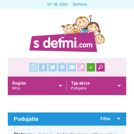
07. 08. 2026
Štefánia
+
Región
Typ akcie
Nitra
Podujatia
Podujatia
Filter