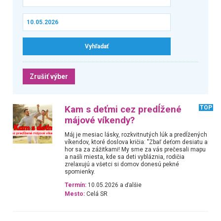
Zrušiť výber
Kam s deťmi cez predĺžené
TOP
májové víkendy?
Máj je mesiac lásky, rozkvitnutých lúk a predĺžených
víkendov, ktoré doslova kričia: "Zbaľ deťom desiatu a
hor sa za zážitkami! My sme za vás prečesali mapu
a našli miesta, kde sa deti vybláznia, rodičia
zrelaxujú a všetci si domov donesú pekné
spomienky.
Termín:
10.05.2026 a ďalšie
Mesto:
Celá SR