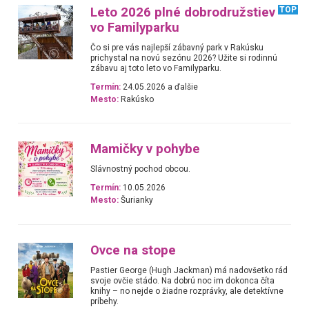
Leto 2026 plné dobrodružstiev
TOP
vo Familyparku
Čo si pre vás najlepší zábavný park v Rakúsku
prichystal na novú sezónu 2026? Užite si rodinnú
zábavu aj toto leto vo Familyparku.
Termín:
24.05.2026 a ďalšie
Mesto:
Rakúsko
Mamičky v pohybe
Slávnostný pochod obcou.
Termín:
10.05.2026
Mesto:
Šurianky
Ovce na stope
Pastier George (Hugh Jackman) má nadovšetko rád
svoje ovčie stádo. Na dobrú noc im dokonca číta
knihy – no nejde o žiadne rozprávky, ale detektívne
príbehy.