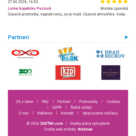
27.06.2026, 16:53
Letné kúpalisko Pezinok
. Monika Lipovská
Úžasné prostredie, napriek tomu, že je malé. Úžasná atmosféra. Voda fantastická a nádherná. Ľudí je pomerne veľa, ale su mili a ohľaduplní. Je veľmi zaujímavé sledovať, ako dokážu spolu športovať cudzí ľudia a bez ohľadu na vek. Vládne tu pohoda. Vnuka neviem dostať z vody. Ďakujem za krásny deň . Urcite sa sem vrátim. Jediný problém je s parkovaním, ale aj ten sa mi podarilo vyriešiť. Monika Bratislava
Partneri
2% z dane
l
FAQ
l
Partneri
l
Podmienky
l
Cookies
l
GDPR
l
Štatút súťaží
O nás
l
Reklama
l
Kontakt
l
Spracovanie súhlasu
© 2026
SDEŤMI.com
l
Všetky práva vyhradené
Tvorba web stránky:
Webmax