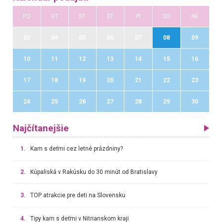
PO
UT
ST
ŠT
PI
SO
NE
03
04
05
06
07
08
09
10
11
12
13
14
15
16
17
18
19
20
21
22
23
24
25
26
27
28
29
30
Najčítanejšie
1.
Kam s deťmi cez letné prázdniny?
2.
Kúpaliská v Rakúsku do 30 minút od Bratislavy
3.
TOP atrakcie pre deti na Slovensku
4.
Tipy kam s deťmi v Nitrianskom kraji