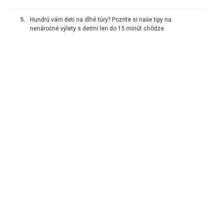
5.
Hundrú vám deti na dlhé túry? Pozrite si naše tipy na
nenáročné výlety s deťmi len do 15 minút chôdze