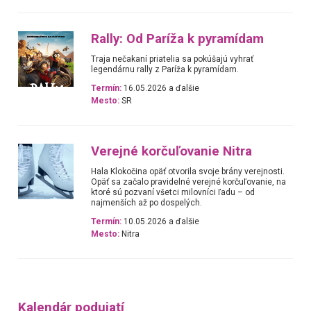
Rally: Od Paríža k pyramídam
Traja nečakaní priatelia sa pokúšajú vyhrať
legendárnu rally z Paríža k pyramídam.
Termín:
16.05.2026 a ďalšie
Mesto:
SR
Verejné korčuľovanie Nitra
Hala Klokočina opäť otvorila svoje brány verejnosti.
Opäť sa začalo pravidelné verejné korčuľovanie, na
ktoré sú pozvaní všetci milovníci ľadu – od
najmenších až po dospelých.
Termín:
10.05.2026 a ďalšie
Mesto:
Nitra
Kalendár podujatí