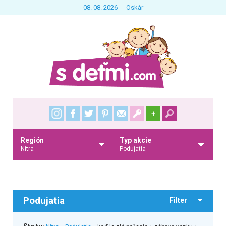
08. 08. 2026
Oskár
+
Región
Typ akcie
Nitra
Podujatia
Podujatia
Filter