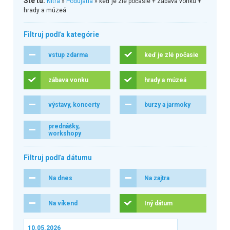
Ste tu:
Nitra
»
Podujatia
» keď je zlé počasie + zábava vonku +
hrady a múzeá
Filtruj podľa kategórie
vstup zdarma
keď je zlé počasie
zábava vonku
hrady a múzeá
výstavy, koncerty
burzy a jarmoky
prednášky,
workshopy
Filtruj podľa dátumu
Na dnes
Na zajtra
Na víkend
Iný dátum