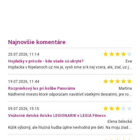
Najnovšie komentáre
25.07.2026, 11:14
Hojdačky v prírode - kde všade sú ukryté?
Eva
Hojdacka v Krpelanoch uz nie je, vysli sme si k nej vcera, ale, zial, uz je znicena. Ak sem planujete cestu len kvoli hojdacke, mozete si ju usetrit. Krasny vyhlad je tu vsak aj bez hojdacky :-)
19.07.2026, 11:44
Rozprávkový les pri kolibe Panoráma
Martina
Nádherné miesto ktoré odporúčam navštíviť všetkými desiatimi, pre rodiny s deťmi, dôchodcom... Proste a jednoducho ozaj rozprávkový les.. určite ešte prídeme. Odniesli sme si na pamiatku krásne tričká,
09.07.2026, 15:15
Vnútorné detské ihrisko LEGIONARIK v LEGIA Fitness
Elena Selecká
Kútik výborný, ale hlučná hudba úplne nevhodná pre deti. Na moju žiadosť o aspoň sušenie nereagovali.