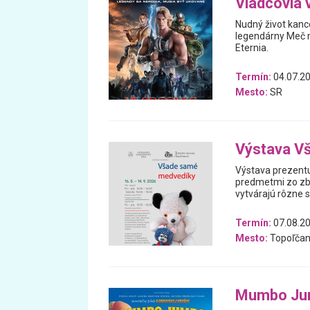
Vládcovia 
Nudný život kanc
legendárny Meč m
Eternia.
Termín:
04.07.20
Mesto:
SR
Výstava V
Výstava prezentu
predmetmi zo zb
vytvárajú rôzne 
Termín:
07.08.20
Mesto:
Topoľčan
Mumbo Ju