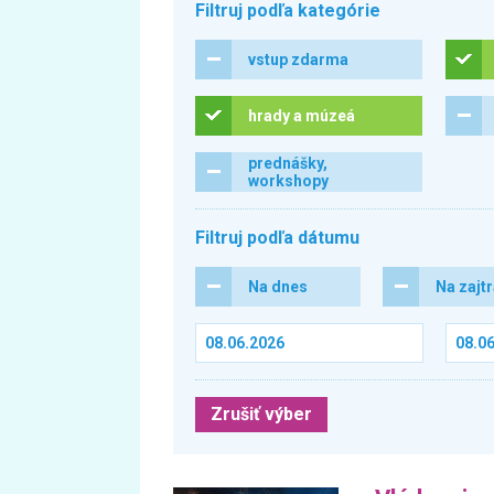
Filtruj podľa kategórie
vstup zdarma
hrady a múzeá
prednášky,
workshopy
Filtruj podľa dátumu
Na dnes
Na zajt
Zrušiť výber