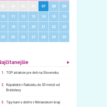
03
04
05
06
07
08
09
10
11
12
13
14
15
16
17
18
19
20
21
22
23
24
25
26
27
28
29
30
Najčítanejšie
1.
TOP atrakcie pre deti na Slovensku
2.
Kúpaliská v Rakúsku do 30 minút od
Bratislavy
3.
Tipy kam s deťmi v Nitrianskom kraji