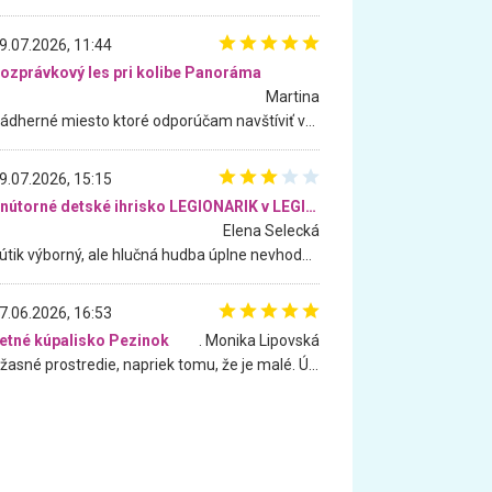
9.07.2026, 11:44
ozprávkový les pri kolibe Panoráma
Martina
Nádherné miesto ktoré odporúčam navštíviť všetkými desiatimi, pre rodiny s deťmi, dôchodcom... Proste a jednoducho ozaj rozprávkový les.. určite ešte prídeme. Odniesli sme si na pamiatku krásne tričká,
9.07.2026, 15:15
Vnútorné detské ihrisko LEGIONARIK v LEGIA Fitness
Elena Selecká
Kútik výborný, ale hlučná hudba úplne nevhodná pre deti. Na moju žiadosť o aspoň sušenie nereagovali.
7.06.2026, 16:53
etné kúpalisko Pezinok
. Monika Lipovská
Úžasné prostredie, napriek tomu, že je malé. Úžasná atmosféra. Voda fantastická a nádherná. Ľudí je pomerne veľa, ale su mili a ohľaduplní. Je veľmi zaujímavé sledovať, ako dokážu spolu športovať cudzí ľudia a bez ohľadu na vek. Vládne tu pohoda. Vnuka neviem dostať z vody. Ďakujem za krásny deň . Urcite sa sem vrátim. Jediný problém je s parkovaním, ale aj ten sa mi podarilo vyriešiť. Monika Bratislava