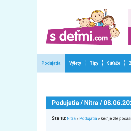
Podujatia
Výlety
Tipy
Súťaže
Podujatia
/ Nitra / 08.06.2
Ste tu:
Nitra
»
Podujatia
» keď je zlé poča