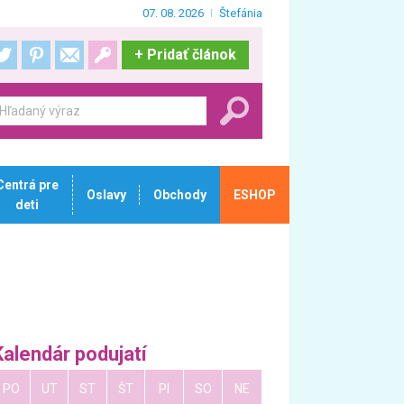
07. 08. 2026
Štefánia
+
Pridať článok
Centrá pre
Oslavy
Obchody
ESHOP
deti
Kalendár podujatí
PO
UT
ST
ŠT
PI
SO
NE