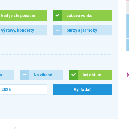
keď je zlé počasie
zábava vonku
výstavy, koncerty
burzy a jarmoky
ra
Na víkend
Iný dátum