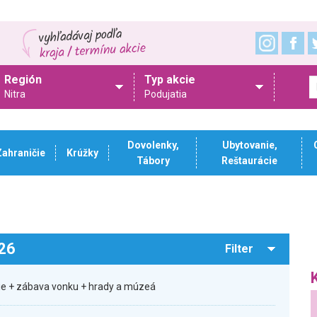
Región
Typ akcie
Nitra
Podujatia
Dovolenky,
Ubytovanie,
Zahraničie
Krúžky
Tábory
Reštaurácie
026
Filter
sie + zábava vonku + hrady a múzeá