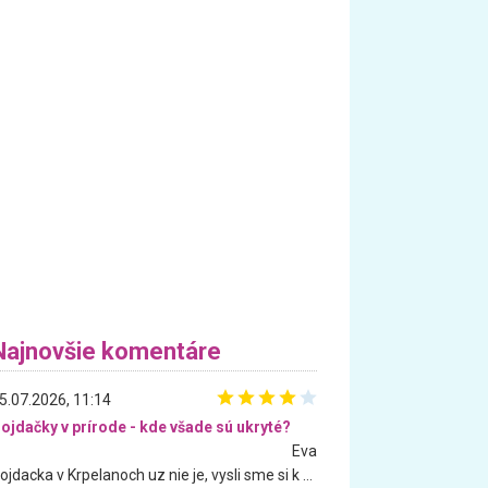
Najnovšie komentáre
5.07.2026, 11:14
ojdačky v prírode - kde všade sú ukryté?
Eva
Hojdacka v Krpelanoch uz nie je, vysli sme si k nej vcera, ale, zial, uz je znicena. Ak sem planujete cestu len kvoli hojdacke, mozete si ju usetrit. Krasny vyhlad je tu vsak aj bez hojdacky :-)