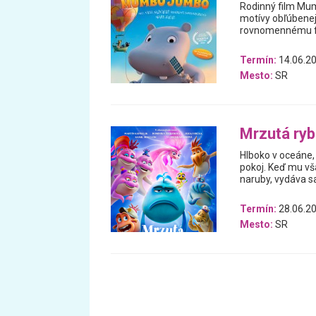
Rodinný film Mum
motívy obľúbenej 
rovnomennému fil
Termín:
14.06.20
Mesto:
SR
Mrzutá ry
Hlboko v oceáne, 
pokoj. Keď mu vš
naruby, vydáva 
Termín:
28.06.20
Mesto:
SR