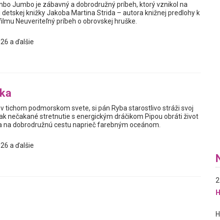
bo Jumbo je zábavný a dobrodružný príbeh, ktorý vznikol na
detskej knižky Jakoba Martina Strida – autora knižnej predlohy k
mu Neuveriteľný príbeh o obrovskej hruške.
26 a ďalšie
bka
v tichom podmorskom svete, si pán Ryba starostlivo stráži svoj
ak nečakané stretnutie s energickým dráčikom Pipou obráti život
sa na dobrodružnú cestu naprieč farebným oceánom.
26 a ďalšie
2
H