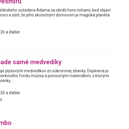
vesmíru
elárskeho outsidera Adama sa obráti hore nohami, keď objaví
oci a zistí, že jeho skutočným domovom je magická planéta
26 a ďalšie
šade samé medvedíky
je plyšových medvedíkov zo súkromnej zbierky. Doplnená je
ierkového fondu múzea a pomocným materiálom, s ktorými
scénky.
26 a ďalšie
y
mbo