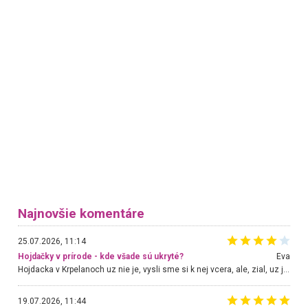
Najnovšie komentáre
25.07.2026, 11:14
Hojdačky v prírode - kde všade sú ukryté?
Eva
Hojdacka v Krpelanoch uz nie je, vysli sme si k nej vcera, ale, zial, uz je znicena. Ak sem planujete cestu len kvoli hojdacke, mozete si ju usetrit. Krasny vyhlad je tu vsak aj bez hojdacky :-)
19.07.2026, 11:44