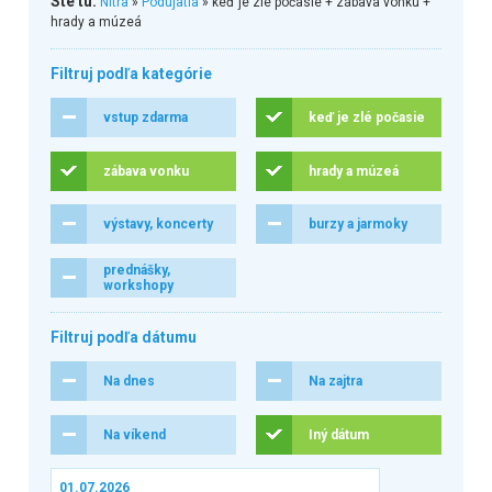
Ste tu:
Nitra
»
Podujatia
» keď je zlé počasie + zábava vonku +
hrady a múzeá
Filtruj podľa kategórie
vstup zdarma
keď je zlé počasie
zábava vonku
hrady a múzeá
výstavy, koncerty
burzy a jarmoky
prednášky,
workshopy
Filtruj podľa dátumu
Na dnes
Na zajtra
Na víkend
Iný dátum