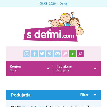
08. 08. 2026
Oskár
+
Región
Typ akcie
Nitra
Podujatia
Podujatia
Filter