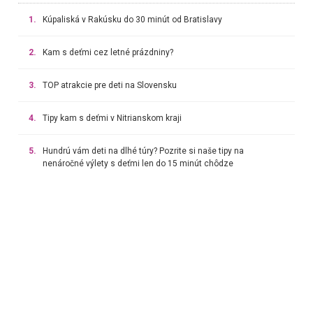
1.
Kúpaliská v Rakúsku do 30 minút od Bratislavy
2.
Kam s deťmi cez letné prázdniny?
3.
TOP atrakcie pre deti na Slovensku
4.
Tipy kam s deťmi v Nitrianskom kraji
5.
Hundrú vám deti na dlhé túry? Pozrite si naše tipy na
nenáročné výlety s deťmi len do 15 minút chôdze