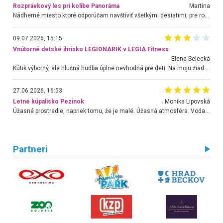
Rozprávkový les pri kolibe Panoráma
Martina
Nádherné miesto ktoré odporúčam navštíviť všetkými desiatimi, pre rodiny s deťmi, dôchodcom... Proste a jednoducho ozaj rozprávkový les.. určite ešte prídeme. Odniesli sme si na pamiatku krásne tričká,
09.07.2026, 15:15
Vnútorné detské ihrisko LEGIONARIK v LEGIA Fitness
Elena Selecká
Kútik výborný, ale hlučná hudba úplne nevhodná pre deti. Na moju žiadosť o aspoň sušenie nereagovali.
27.06.2026, 16:53
Letné kúpalisko Pezinok
. Monika Lipovská
Úžasné prostredie, napriek tomu, že je malé. Úžasná atmosféra. Voda fantastická a nádherná. Ľudí je pomerne veľa, ale su mili a ohľaduplní. Je veľmi zaujímavé sledovať, ako dokážu spolu športovať cudzí ľudia a bez ohľadu na vek. Vládne tu pohoda. Vnuka neviem dostať z vody. Ďakujem za krásny deň . Urcite sa sem vrátim. Jediný problém je s parkovaním, ale aj ten sa mi podarilo vyriešiť. Monika Bratislava
Partneri