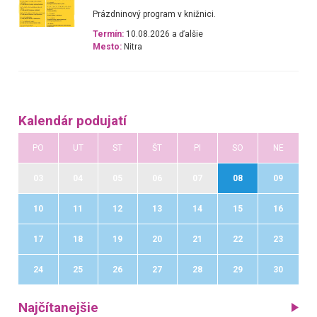
Prázdninový program v knižnici.
Termín:
10.08.2026 a ďalšie
Mesto:
Nitra
Kalendár podujatí
PO
UT
ST
ŠT
PI
SO
NE
03
04
05
06
07
08
09
10
11
12
13
14
15
16
17
18
19
20
21
22
23
24
25
26
27
28
29
30
Najčítanejšie