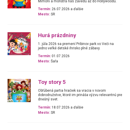
Mimoni a monštrá nás zavedú až do Hollywoodu.
Termín:
26.07.2026 a ďalšie
Mesto:
SR
Hurá prázdniny
1. júla 2026 sa premení Pribinov park vo Veči na
jedno veľké detské ihrisko plné zábavy.
Termín:
01.07.2026
Mesto:
Šaľa
Toy story 5
Obľúbená partia hračiek sa vracia v novom
dobrodružstve, ktoré im prináša výzvu relevantnú pre
dnešný svet.
Termín:
18.07.2026 a ďalšie
Mesto:
SR