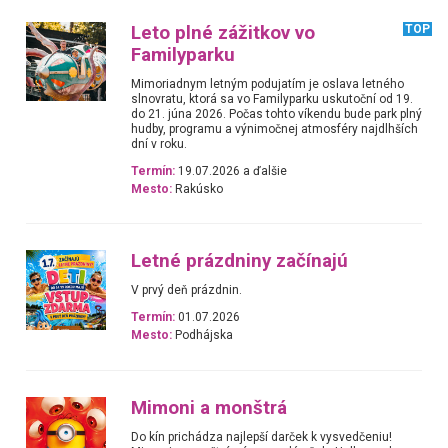
Leto plné zážitkov vo
TOP
Familyparku
Mimoriadnym letným podujatím je oslava letného
slnovratu, ktorá sa vo Familyparku uskutoční od 19.
do 21. júna 2026. Počas tohto víkendu bude park plný
hudby, programu a výnimočnej atmosféry najdlhších
dní v roku.
Termín:
19.07.2026 a ďalšie
Mesto:
Rakúsko
Letné prázdniny začínajú
V prvý deň prázdnin.
Termín:
01.07.2026
Mesto:
Podhájska
Mimoni a monštrá
Do kín prichádza najlepší darček k vysvedčeniu!