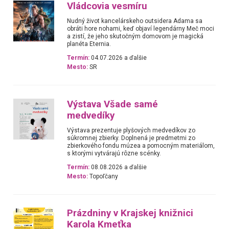
Vládcovia vesmíru
Nudný život kancelárskeho outsidera Adama sa
obráti hore nohami, keď objaví legendárny Meč moci
a zistí, že jeho skutočným domovom je magická
planéta Eternia.
Termín:
04.07.2026 a ďalšie
Mesto:
SR
Výstava Všade samé
medvedíky
Výstava prezentuje plyšových medvedíkov zo
súkromnej zbierky. Doplnená je predmetmi zo
zbierkového fondu múzea a pomocným materiálom,
s ktorými vytvárajú rôzne scénky.
Termín:
08.08.2026 a ďalšie
Mesto:
Topoľčany
Prázdniny v Krajskej knižnici
Karola Kmeťka