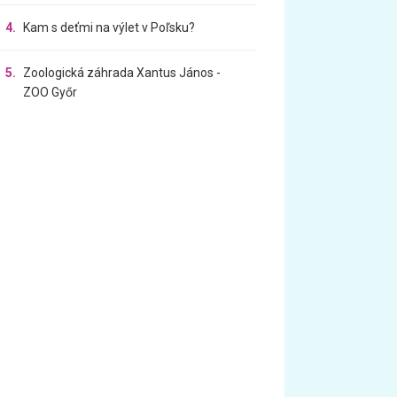
4.
Kam s deťmi na výlet v Poľsku?
5.
Zoologická záhrada Xantus János -
ZOO Győr