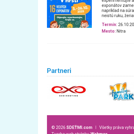
experimentujte a 
exponátov zamera
napríklad na súra
neistú ruku, žeri
Termín:
26.10.20
Mesto:
Nitra
Partneri
© 2026
SDEŤMI.com
l
Všetky práva vyh
Tvorba web stránky:
Webmax