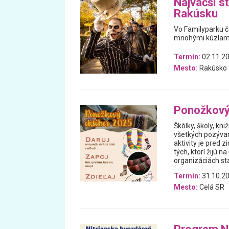
Najväčší st
Rakúsku
Vo Familyparku ča
mnohými kúzlami 
Termín:
02.11.20
Mesto:
Rakúsko
Ponožkový
Škôlky, školy, kniž
všetkých pozýva
aktivity je pred 
tých, ktorí žijú n
organizáciách sta
Termín:
31.10.20
Mesto:
Celá SR