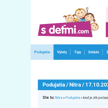
Podujatia
Výlety
Tipy
Súťaže
Podujatia
/ Nitra / 17.10.2
Ste tu:
Nitra
»
Podujatia
» keď je zlé poča