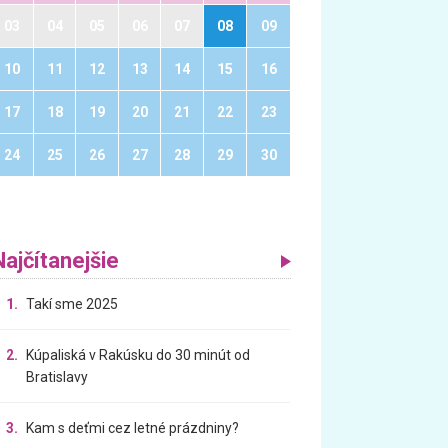
03
04
05
06
07
08
09
10
11
12
13
14
15
16
17
18
19
20
21
22
23
24
25
26
27
28
29
30
Najčítanejšie
1.
Takí sme 2025
2.
Kúpaliská v Rakúsku do 30 minút od
Bratislavy
3.
Kam s deťmi cez letné prázdniny?