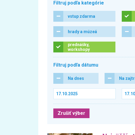
Filtruj podľa kategórie
vstup zdarma
hrady a múzeá
prednášky,
workshopy
Filtruj podľa dátumu
Na dnes
Na zajt
Zrušiť výber