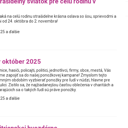
rašidelný sviatok pre celú rodinu v
ká na celú rodinu strašidelne krásna oslava so šou, sprievodmi a
od 24. októbra do 2. novembra!
25 a ďalšie
 október 2025
nice, hasiči, policajti, politici, jednotlivci, firmy, obce, mestá, Vás
me zapojiť sa do našej ponožkovej kampane! Zmyslom tejto
zimným obdobím vyzbierať ponožky pre ľudí v núdzi, hlavne pre
a ulici. Zistilo sa, že najžiadanejšou časťou oblečenia v charitách a
rajúcich sa o takých ľudí sú práve ponožky.
25 a ďalšie