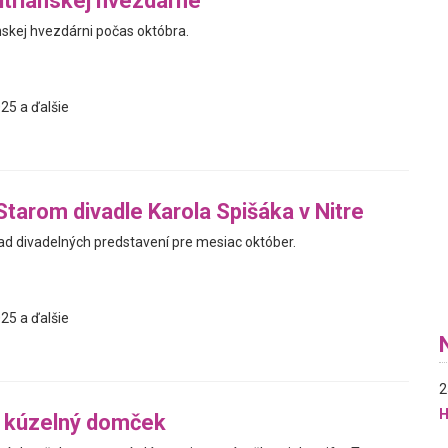
trianskej hvezdárne
nskej hvezdárni počas októbra.
25 a ďalšie
Starom divadle Karola Spišáka v Nitre
d divadelných predstavení pre mesiac október.
25 a ďalšie
2
H
j kúzelný domček