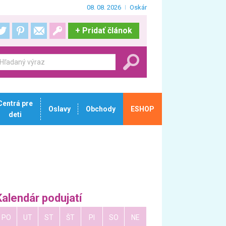
08. 08. 2026
Oskár
+
Pridať článok
Centrá pre
Oslavy
Obchody
ESHOP
deti
Kalendár podujatí
PO
UT
ST
ŠT
PI
SO
NE