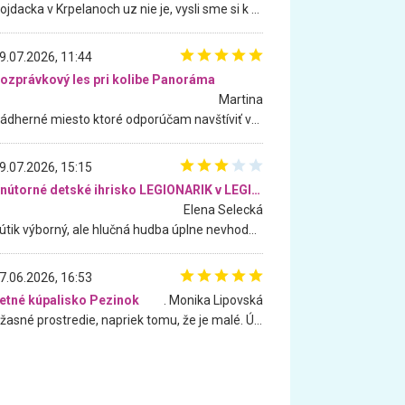
Hojdacka v Krpelanoch uz nie je, vysli sme si k nej vcera, ale, zial, uz je znicena. Ak sem planujete cestu len kvoli hojdacke, mozete si ju usetrit. Krasny vyhlad je tu vsak aj bez hojdacky :-)
9.07.2026, 11:44
ozprávkový les pri kolibe Panoráma
Martina
Nádherné miesto ktoré odporúčam navštíviť všetkými desiatimi, pre rodiny s deťmi, dôchodcom... Proste a jednoducho ozaj rozprávkový les.. určite ešte prídeme. Odniesli sme si na pamiatku krásne tričká,
9.07.2026, 15:15
Vnútorné detské ihrisko LEGIONARIK v LEGIA Fitness
Elena Selecká
Kútik výborný, ale hlučná hudba úplne nevhodná pre deti. Na moju žiadosť o aspoň sušenie nereagovali.
7.06.2026, 16:53
etné kúpalisko Pezinok
. Monika Lipovská
Úžasné prostredie, napriek tomu, že je malé. Úžasná atmosféra. Voda fantastická a nádherná. Ľudí je pomerne veľa, ale su mili a ohľaduplní. Je veľmi zaujímavé sledovať, ako dokážu spolu športovať cudzí ľudia a bez ohľadu na vek. Vládne tu pohoda. Vnuka neviem dostať z vody. Ďakujem za krásny deň . Urcite sa sem vrátim. Jediný problém je s parkovaním, ale aj ten sa mi podarilo vyriešiť. Monika Bratislava