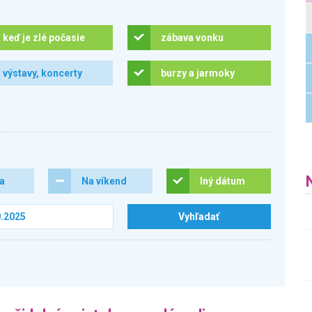
keď je zlé počasie
zábava vonku
výstavy, koncerty
burzy a jarmoky
ra
Na víkend
Iný dátum