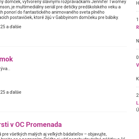
elný domček, vytvorený slávnymi rozprávačkami Jennifer Twomey
nson, je multimediálny seriál pre detičky predškolského veku a
 ich ponorí do fantastického animovaného sveta plného
ích postavičiek, ktoré žijú v Gabbyinom domčeku pre bábiky.
1
25 a ďalšie
R
0
rmok
ýva...
25 a ďalšie
2
L
rsti v OC Promenada
 pre všetkých malých aj veľkých bádateľov – objavujte,