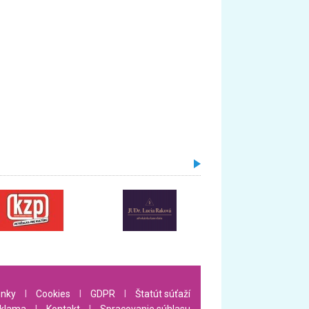
nky
l
Cookies
l
GDPR
l
Štatút súťaží
klama
l
Kontakt
l
Spracovanie súhlasu