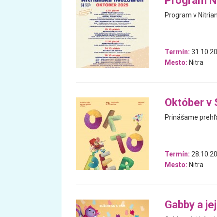
Program Ni
Program v Nitria
Termín:
31.10.20
Mesto:
Nitra
Október v 
Prinášame prehľa
Termín:
28.10.20
Mesto:
Nitra
Gabby a je