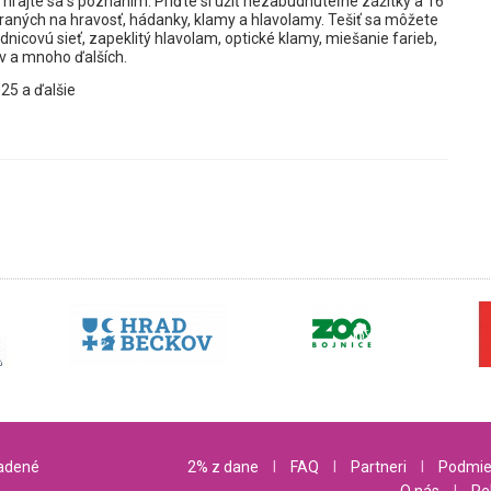
hrajte sa s poznaním. Príďte si užiť nezabudnuteľné zážitky a 16
ných na hravosť, hádanky, klamy a hlavolamy. Tešiť sa môžete
dnicovú sieť, zapeklitý hlavolam, optické klamy, miešanie farieb,
av a mnoho ďalších.
25 a ďalšie
radené
2% z dane
l
FAQ
l
Partneri
l
Podmie
O nás
l
Re