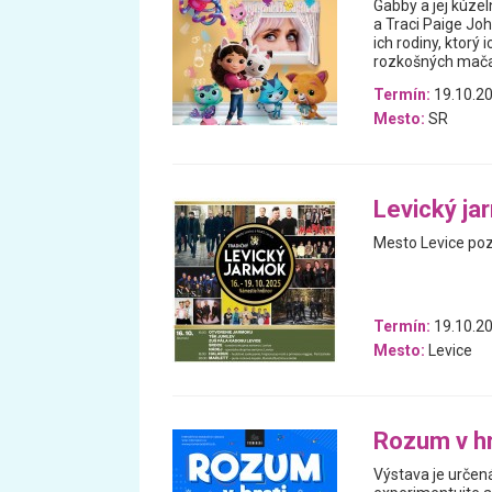
Gabby a jej kúz
a Traci Paige Joh
ich rodiny, ktorý
rozkošných mačac
Termín:
19.10.20
Mesto:
SR
Levický ja
Mesto Levice poz
Termín:
19.10.20
Mesto:
Levice
Rozum v h
Výstava je určená