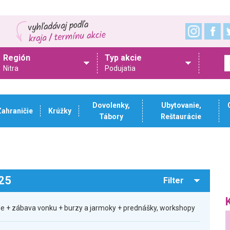
Región
Typ akcie
Nitra
Podujatia
Dovolenky,
Ubytovanie,
Zahraničie
Krúžky
Tábory
Reštaurácie
025
Filter
sie + zábava vonku + burzy a jarmoky + prednášky, workshopy