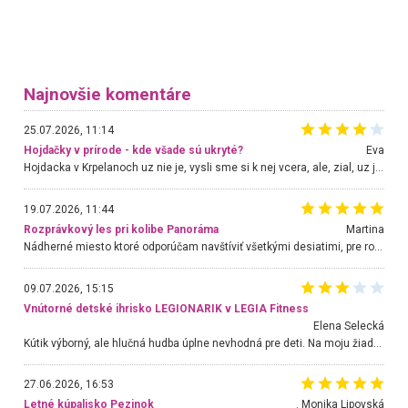
Najnovšie komentáre
25.07.2026, 11:14
Hojdačky v prírode - kde všade sú ukryté?
Eva
Hojdacka v Krpelanoch uz nie je, vysli sme si k nej vcera, ale, zial, uz je znicena. Ak sem planujete cestu len kvoli hojdacke, mozete si ju usetrit. Krasny vyhlad je tu vsak aj bez hojdacky :-)
19.07.2026, 11:44
Rozprávkový les pri kolibe Panoráma
Martina
Nádherné miesto ktoré odporúčam navštíviť všetkými desiatimi, pre rodiny s deťmi, dôchodcom... Proste a jednoducho ozaj rozprávkový les.. určite ešte prídeme. Odniesli sme si na pamiatku krásne tričká,
09.07.2026, 15:15
Vnútorné detské ihrisko LEGIONARIK v LEGIA Fitness
Elena Selecká
Kútik výborný, ale hlučná hudba úplne nevhodná pre deti. Na moju žiadosť o aspoň sušenie nereagovali.
27.06.2026, 16:53
Letné kúpalisko Pezinok
. Monika Lipovská