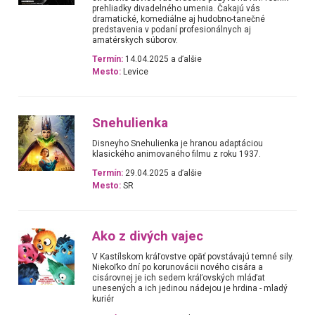
prehliadky divadelného umenia. Čakajú vás
dramatické, komediálne aj hudobno-tanečné
predstavenia v podaní profesionálnych aj
amatérskych súborov.
Termín:
14.04.2025 a ďalšie
Mesto:
Levice
Snehulienka
Disneyho Snehulienka je hranou adaptáciou
klasického animovaného filmu z roku 1937.
Termín:
29.04.2025 a ďalšie
Mesto:
SR
Ako z divých vajec
V Kastílskom kráľovstve opäť povstávajú temné sily.
Niekoľko dní po korunovácii nového cisára a
cisárovnej je ich sedem kráľovských mláďat
unesených a ich jedinou nádejou je hrdina - mladý
kuriér