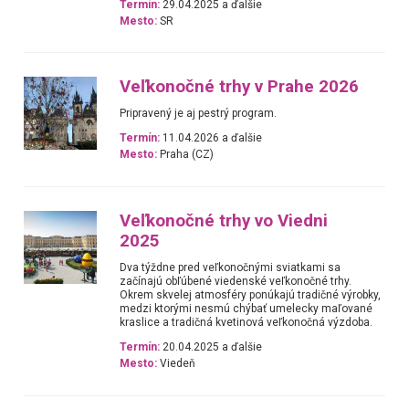
Termín:
29.04.2025 a ďalšie
Mesto:
SR
Veľkonočné trhy v Prahe 2026
Pripravený je aj pestrý program.
Termín:
11.04.2026 a ďalšie
Mesto:
Praha (CZ)
Veľkonočné trhy vo Viedni
2025
Dva týždne pred veľkonočnými sviatkami sa
začínajú obľúbené viedenské veľkonočné trhy.
Okrem skvelej atmosféry ponúkajú tradičné výrobky,
medzi ktorými nesmú chýbať umelecky maľované
kraslice a tradičná kvetinová veľkonočná výzdoba.
Termín:
20.04.2025 a ďalšie
Mesto:
Viedeň