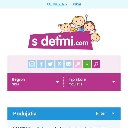
08. 08. 2026
Oskár
+
Región
Typ akcie
Nitra
Podujatia
Podujatia
Filter