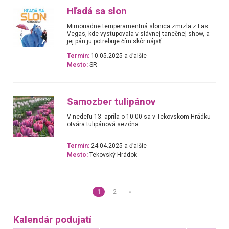
Hľadá sa slon
Mimoriadne temperamentná slonica zmizla z Las
Vegas, kde vystupovala v slávnej tanečnej show, a
jej pán ju potrebuje čím skôr nájsť.
Termín:
10.05.2025 a ďalšie
Mesto:
SR
Samozber tulipánov
V nedeľu 13. apríla o 10:00 sa v Tekovskom Hrádku
otvára tulipánová sezóna.
Termín:
24.04.2025 a ďalšie
Mesto:
Tekovský Hrádok
1
2
»
Kalendár podujatí