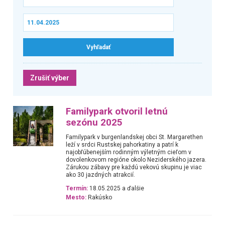
Zrušiť výber
Familypark otvoril letnú
sezónu 2025
Familypark v burgenlandskej obci St. Margarethen
leží v srdci Rustskej pahorkatiny a patrí k
najobľúbenejším rodinným výletným cieľom v
dovolenkovom regióne okolo Neziderského jazera.
Zárukou zábavy pre každú vekovú skupinu je viac
ako 30 jazdných atrakcií.
Termín:
18.05.2025 a ďalšie
Mesto:
Rakúsko