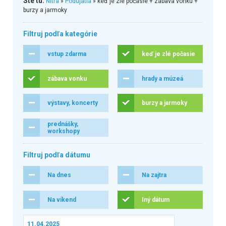
Ste tu:
Nitra
»
Podujatia
» keď je zlé počasie + zábava vonku +
burzy a jarmoky
Filtruj podľa kategórie
vstup zdarma
keď je zlé počasie
zábava vonku
hrady a múzeá
výstavy, koncerty
burzy a jarmoky
prednášky,
workshopy
Filtruj podľa dátumu
Na dnes
Na zajtra
Na víkend
Iný dátum