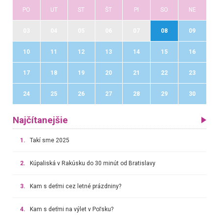
PO
UT
ST
ŠT
PI
SO
NE
03
04
05
06
07
08
09
10
11
12
13
14
15
16
17
18
19
20
21
22
23
24
25
26
27
28
29
30
Najčítanejšie
1.
Takí sme 2025
2.
Kúpaliská v Rakúsku do 30 minút od Bratislavy
3.
Kam s deťmi cez letné prázdniny?
4.
Kam s deťmi na výlet v Poľsku?