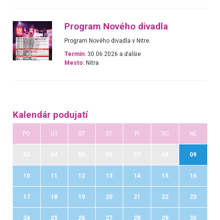
Program Nového divadla
Program Nového divadla v Nitre.
Termín:
30.06.2026 a ďalšie
Mesto:
Nitra
Kalendár podujatí
PO
UT
ST
ŠT
PI
SO
NE
03
04
05
06
07
08
09
10
11
12
13
14
15
16
17
18
19
20
21
22
23
24
25
26
27
28
29
30