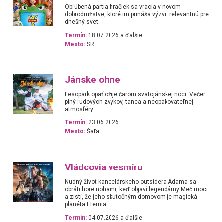
Obľúbená partia hračiek sa vracia v novom
dobrodružstve, ktoré im prináša výzvu relevantnú pre
dnešný svet.
Termín:
18.07.2026 a ďalšie
Mesto:
SR
Jánske ohne
Lesopark opäť ožije čarom svätojánskej noci. Večer
plný ľudových zvykov, tanca a neopakovateľnej
atmosféry.
Termín:
23.06.2026
Mesto:
Šaľa
Vládcovia vesmíru
Nudný život kancelárskeho outsidera Adama sa
obráti hore nohami, keď objaví legendárny Meč moci
a zistí, že jeho skutočným domovom je magická
planéta Eternia.
Termín:
04.07.2026 a ďalšie