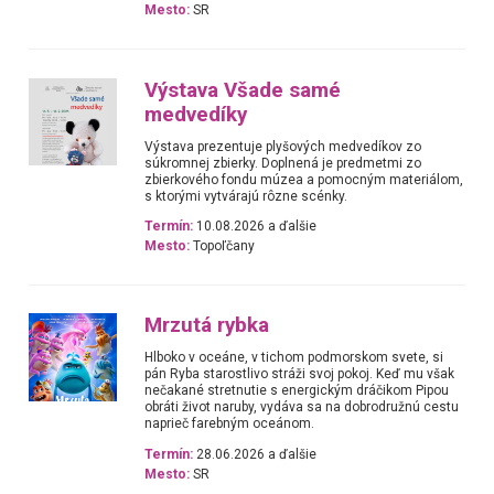
Mesto:
SR
Výstava Všade samé
medvedíky
Výstava prezentuje plyšových medvedíkov zo
súkromnej zbierky. Doplnená je predmetmi zo
zbierkového fondu múzea a pomocným materiálom,
s ktorými vytvárajú rôzne scénky.
Termín:
10.08.2026 a ďalšie
Mesto:
Topoľčany
Mrzutá rybka
Hlboko v oceáne, v tichom podmorskom svete, si
pán Ryba starostlivo stráži svoj pokoj. Keď mu však
nečakané stretnutie s energickým dráčikom Pipou
obráti život naruby, vydáva sa na dobrodružnú cestu
naprieč farebným oceánom.
Termín:
28.06.2026 a ďalšie
Mesto:
SR