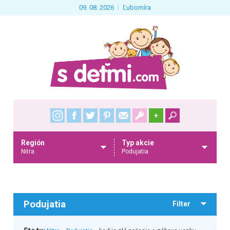
09. 08. 2026
Ľubomíra
+
Región
Typ akcie
Nitra
Podujatia
Podujatia
Filter