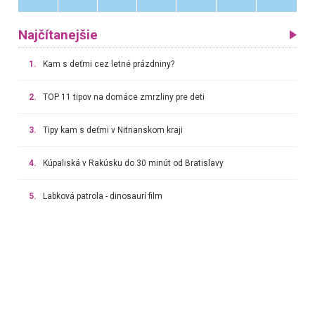
Najčítanejšie
1.
Kam s deťmi cez letné prázdniny?
2.
TOP 11 tipov na domáce zmrzliny pre deti
3.
Tipy kam s deťmi v Nitrianskom kraji
4.
Kúpaliská v Rakúsku do 30 minút od Bratislavy
5.
Labková patrola - dinosaurí film