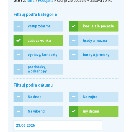
Ste tu:
Nitra
»
Podujatia
» keď je zlé počasie + zábava vonku
Filtruj podľa kategórie
vstup zdarma
keď je zlé počasie
zábava vonku
hrady a múzeá
výstavy, koncerty
burzy a jarmoky
prednášky,
workshopy
Filtruj podľa dátumu
Na dnes
Na zajtra
Na víkend
Iný dátum