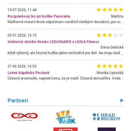
19.07.2026, 11:44
Rozprávkový les pri kolibe Panoráma
Martina
Nádherné miesto ktoré odporúčam navštíviť všetkými desiatimi, pre rodiny s deťmi, dôchodcom... Proste a jednoducho ozaj rozprávkový les.. určite ešte prídeme. Odniesli sme si na pamiatku krásne tričká,
09.07.2026, 15:15
Vnútorné detské ihrisko LEGIONARIK v LEGIA Fitness
Elena Selecká
Kútik výborný, ale hlučná hudba úplne nevhodná pre deti. Na moju žiadosť o aspoň sušenie nereagovali.
27.06.2026, 16:53
Letné kúpalisko Pezinok
. Monika Lipovská
Úžasné prostredie, napriek tomu, že je malé. Úžasná atmosféra. Voda fantastická a nádherná. Ľudí je pomerne veľa, ale su mili a ohľaduplní. Je veľmi zaujímavé sledovať, ako dokážu spolu športovať cudzí ľudia a bez ohľadu na vek. Vládne tu pohoda. Vnuka neviem dostať z vody. Ďakujem za krásny deň . Urcite sa sem vrátim. Jediný problém je s parkovaním, ale aj ten sa mi podarilo vyriešiť. Monika Bratislava
Partneri