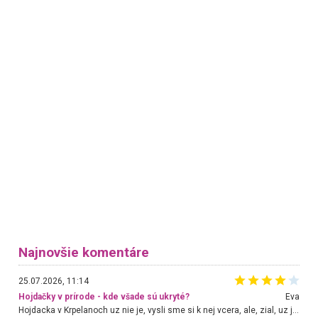
Najnovšie komentáre
25.07.2026, 11:14
Hojdačky v prírode - kde všade sú ukryté?
Eva
Hojdacka v Krpelanoch uz nie je, vysli sme si k nej vcera, ale, zial, uz je znicena. Ak sem planujete cestu len kvoli hojdacke, mozete si ju usetrit. Krasny vyhlad je tu vsak aj bez hojdacky :-)