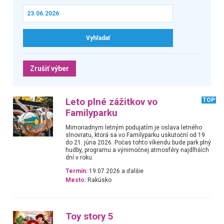
Zrušiť výber
Leto plné zážitkov vo
TOP
Familyparku
Mimoriadnym letným podujatím je oslava letného
slnovratu, ktorá sa vo Familyparku uskutoční od 19.
do 21. júna 2026. Počas tohto víkendu bude park plný
hudby, programu a výnimočnej atmosféry najdlhších
dní v roku.
Termín:
19.07.2026 a ďalšie
Mesto:
Rakúsko
Toy story 5