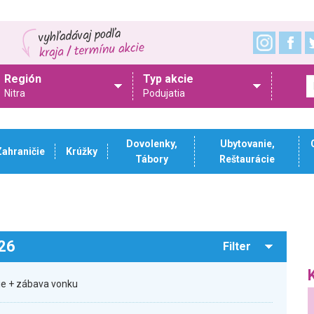
Región
Typ akcie
Nitra
Podujatia
Dovolenky,
Ubytovanie,
Zahraničie
Krúžky
Tábory
Reštaurácie
026
Filter
sie + zábava vonku