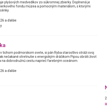
je plyšových medvedíkov zo súkromnej zbierky. Doplnená je
ierkového fondu múzea a pomocným materiálom, s ktorými
scénky.
26 a ďalšie
y
bka
v tichom podmorskom svete, si pán Ryba starostlivo stráži svoj
ak nečakané stretnutie s energickým dráčikom Pipou obráti život
sa na dobrodružnú cestu naprieč farebným oceánom.
26 a ďalšie
2
H