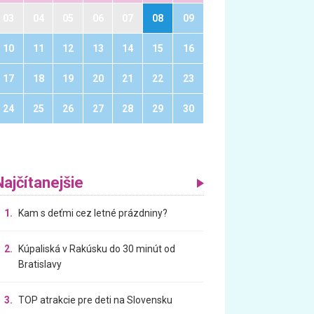
03
04
05
06
07
08
09
10
11
12
13
14
15
16
17
18
19
20
21
22
23
24
25
26
27
28
29
30
Najčítanejšie
1.
Kam s deťmi cez letné prázdniny?
2.
Kúpaliská v Rakúsku do 30 minút od
Bratislavy
3.
TOP atrakcie pre deti na Slovensku