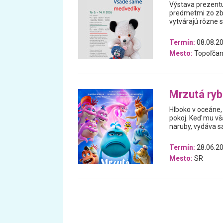
Výstava prezentu
predmetmi zo zb
vytvárajú rôzne 
Termín:
08.08.20
Mesto:
Topoľčan
Mrzutá ry
Hlboko v oceáne, 
pokoj. Keď mu vš
naruby, vydáva 
Termín:
28.06.20
Mesto:
SR