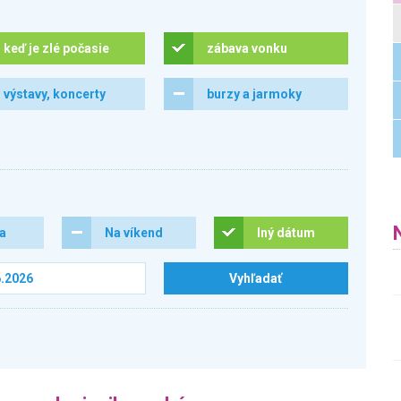
keď je zlé počasie
zábava vonku
výstavy, koncerty
burzy a jarmoky
ra
Na víkend
Iný dátum