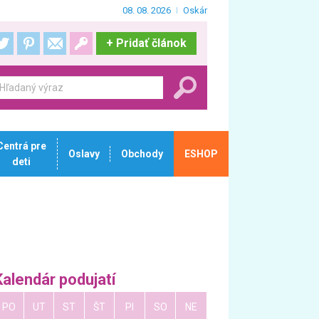
08. 08. 2026
Oskár
+
Pridať článok
Centrá pre
Oslavy
Obchody
ESHOP
deti
Kalendár podujatí
PO
UT
ST
ŠT
PI
SO
NE