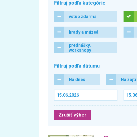
Filtruj podľa kategórie
vstup zdarma
hrady a múzeá
prednášky,
workshopy
Filtruj podľa dátumu
Na dnes
Na zajt
Zrušiť výber