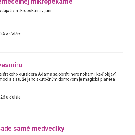
emeselnej mikropekárne
jatí v mikropekárni v júni.
26 a ďalšie
vesmíru
elárskeho outsidera Adama sa obráti hore nohami, keď objaví
oci a zistí, že jeho skutočným domovom je magická planéta
26 a ďalšie
šade samé medvedíky