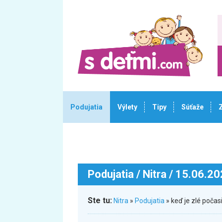
Podujatia
Výlety
Tipy
Súťaže
Podujatia
/ Nitra / 15.06.2
Ste tu:
Nitra
»
Podujatia
» keď je zlé poča