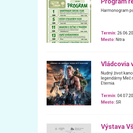
Program r
Harmonogram podu
Termín:
26.06.20
Mesto:
Nitra
Vládcovia 
Nudný život kanc
legendárny Meč m
Eternia.
Termín:
04.07.20
Mesto:
SR
Výstava V