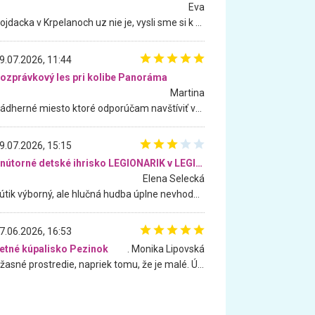
Eva
Hojdacka v Krpelanoch uz nie je, vysli sme si k nej vcera, ale, zial, uz je znicena. Ak sem planujete cestu len kvoli hojdacke, mozete si ju usetrit. Krasny vyhlad je tu vsak aj bez hojdacky :-)
9.07.2026, 11:44
ozprávkový les pri kolibe Panoráma
Martina
Nádherné miesto ktoré odporúčam navštíviť všetkými desiatimi, pre rodiny s deťmi, dôchodcom... Proste a jednoducho ozaj rozprávkový les.. určite ešte prídeme. Odniesli sme si na pamiatku krásne tričká,
9.07.2026, 15:15
Vnútorné detské ihrisko LEGIONARIK v LEGIA Fitness
Elena Selecká
Kútik výborný, ale hlučná hudba úplne nevhodná pre deti. Na moju žiadosť o aspoň sušenie nereagovali.
7.06.2026, 16:53
etné kúpalisko Pezinok
. Monika Lipovská
Úžasné prostredie, napriek tomu, že je malé. Úžasná atmosféra. Voda fantastická a nádherná. Ľudí je pomerne veľa, ale su mili a ohľaduplní. Je veľmi zaujímavé sledovať, ako dokážu spolu športovať cudzí ľudia a bez ohľadu na vek. Vládne tu pohoda. Vnuka neviem dostať z vody. Ďakujem za krásny deň . Urcite sa sem vrátim. Jediný problém je s parkovaním, ale aj ten sa mi podarilo vyriešiť. Monika Bratislava