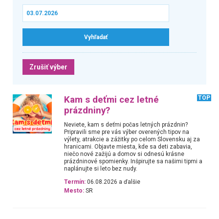
Zrušiť výber
Kam s deťmi cez letné
TOP
prázdniny?
Neviete, kam s deťmi počas letných prázdnin?
Pripravili sme pre vás výber overených tipov na
výlety, atrakcie a zážitky po celom Slovensku aj za
hranicami. Objavte miesta, kde sa deti zabavia,
niečo nové zažijú a domov si odnesú krásne
prázdninové spomienky. Inšpirujte sa našimi tipmi a
naplánujte si leto bez nudy.
Termín:
06.08.2026 a ďalšie
Mesto:
SR