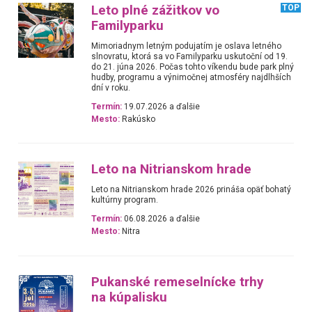
Leto plné zážitkov vo
TOP
Familyparku
Mimoriadnym letným podujatím je oslava letného
slnovratu, ktorá sa vo Familyparku uskutoční od 19.
do 21. júna 2026. Počas tohto víkendu bude park plný
hudby, programu a výnimočnej atmosféry najdlhších
dní v roku.
Termín:
19.07.2026 a ďalšie
Mesto:
Rakúsko
Leto na Nitrianskom hrade
Leto na Nitrianskom hrade 2026 prináša opäť bohatý
kultúrny program.
Termín:
06.08.2026 a ďalšie
Mesto:
Nitra
Pukanské remeselnícke trhy
na kúpalisku