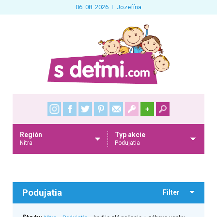
06. 08. 2026
Jozefína
+
Región
Typ akcie
Nitra
Podujatia
Podujatia
Filter