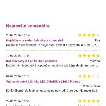
Najnovšie komentáre
25.07.2026, 11:14
Hojdačky v prírode - kde všade sú ukryté?
Eva
Hojdacka v Krpelanoch uz nie je, vysli sme si k nej vcera, ale, zial, uz je znicena. Ak sem planujete cestu len kvoli hojdacke, mozete si ju usetrit. Krasny vyhlad je tu vsak aj bez hojdacky :-)
19.07.2026, 11:44
Rozprávkový les pri kolibe Panoráma
Martina
Nádherné miesto ktoré odporúčam navštíviť všetkými desiatimi, pre rodiny s deťmi, dôchodcom... Proste a jednoducho ozaj rozprávkový les.. určite ešte prídeme. Odniesli sme si na pamiatku krásne tričká,
09.07.2026, 15:15
Vnútorné detské ihrisko LEGIONARIK v LEGIA Fitness
Elena Selecká
Kútik výborný, ale hlučná hudba úplne nevhodná pre deti. Na moju žiadosť o aspoň sušenie nereagovali.
27.06.2026, 16:53