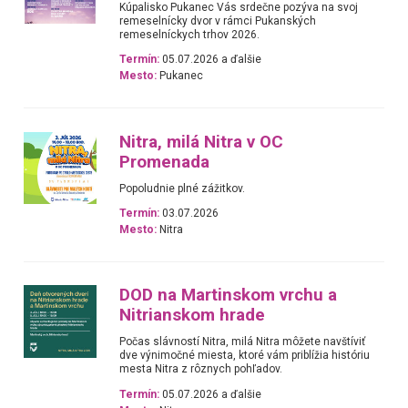
Kúpalisko Pukanec Vás srdečne pozýva na svoj
remeselnícky dvor v rámci Pukanských
remeselníckych trhov 2026.
Termín:
05.07.2026 a ďalšie
Mesto:
Pukanec
Nitra, milá Nitra v OC
Promenada
Popoludnie plné zážitkov.
Termín:
03.07.2026
Mesto:
Nitra
DOD na Martinskom vrchu a
Nitrianskom hrade
Počas slávností Nitra, milá Nitra môžete navštíviť
dve výnimočné miesta, ktoré vám priblížia históriu
mesta Nitra z rôznych pohľadov.
Termín:
05.07.2026 a ďalšie