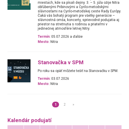
miestach, kde sa písali dejiny. 3. – 5. júla ožije Nitra
obľúbenými Pribinovými a Cyrilo-metodskými
slávnosťami na Cyrilo-metodskej ceste Rady Európy.
Čaká vás bohatý program pre všetky generácie –
slávnostná omša, koncerty, sprievodné podujatia aj
priestor na stretnutia s rodinou a priateľmi v
jedinečnej atmosfére letnej Nitry.
Termín:
05.07.2026 a ďalšie
Mesto:
Nitra
Stanovačka v SPM
Po roku sa opäť môžete tešiť na Stanovačku v SPM.
Termín:
03.07.2026
Mesto:
Nitra
1
2
»
Kalendár podujatí