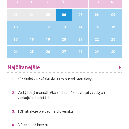
PO
UT
ST
ŠT
PI
SO
NE
03
04
05
06
07
08
09
10
11
12
13
14
15
16
17
18
19
20
21
22
23
24
25
26
27
28
29
30
Najčítanejšie
1.
Kúpaliská v Rakúsku do 30 minút od Bratislavy
2.
Veľký letný manuál: Ako si chrániť zdravie pri vysokých
vonkajších teplotách
3.
TOP atrakcie pre deti na Slovensku
4.
Štípance od hmyzu