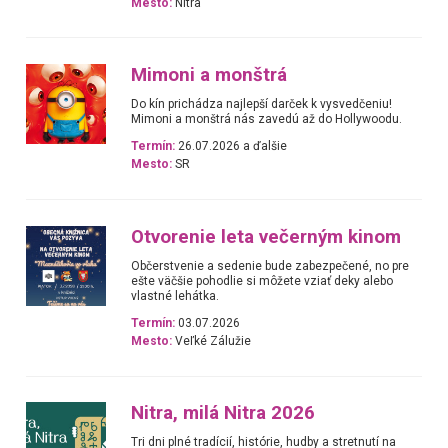
Mesto:
Nitra
Mimoni a monštrá
Do kín prichádza najlepší darček k vysvedčeniu!
Mimoni a monštrá nás zavedú až do Hollywoodu.
Termín:
26.07.2026 a ďalšie
Mesto:
SR
Otvorenie leta večerným kinom
Občerstvenie a sedenie bude zabezpečené, no pre
ešte väčšie pohodlie si môžete vziať deky alebo
vlastné lehátka.
Termín:
03.07.2026
Mesto:
Veľké Zálužie
Nitra, milá Nitra 2026
Tri dni plné tradícií, histórie, hudby a stretnutí na