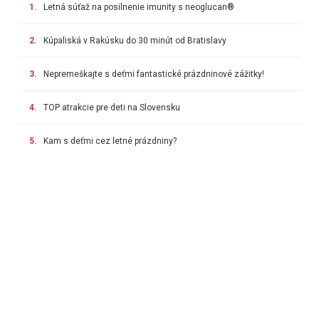
1.
Letná súťaž na posilnenie imunity s neoglucan®
2.
Kúpaliská v Rakúsku do 30 minút od Bratislavy
3.
Nepremeškajte s deťmi fantastické prázdninové zážitky!
4.
TOP atrakcie pre deti na Slovensku
5.
Kam s deťmi cez letné prázdniny?