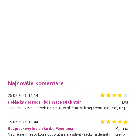
Najnovšie komentáre
25.07.2026, 11:14
Hojdačky v prírode - kde všade sú ukryté?
Eva
Hojdacka v Krpelanoch uz nie je, vysli sme si k nej vcera, ale, zial, uz je znicena. Ak sem planujete cestu len kvoli hojdacke, mozete si ju usetrit. Krasny vyhlad je tu vsak aj bez hojdacky :-)
19.07.2026, 11:44
Rozprávkový les pri kolibe Panoráma
Martina
Nádherné miesto ktoré odporúčam navštíviť všetkými desiatimi, pre rodiny s deťmi, dôchodcom... Proste a jednoducho ozaj rozprávkový les.. určite ešte prídeme. Odniesli sme si na pamiatku krásne tričká,