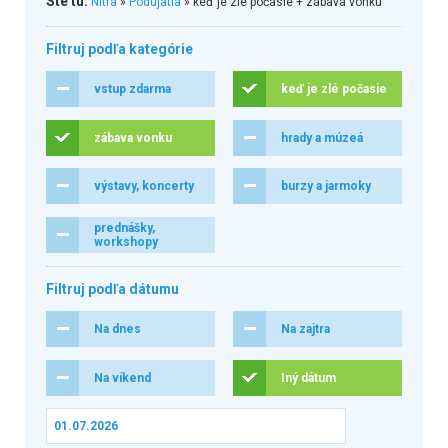
Ste tu:
Nitra
»
Podujatia
» keď je zlé počasie + zábava vonku
Filtruj podľa kategórie
vstup zdarma
keď je zlé počasie
zábava vonku
hrady a múzeá
výstavy, koncerty
burzy a jarmoky
prednášky,
workshopy
Filtruj podľa dátumu
Na dnes
Na zajtra
Na víkend
Iný dátum