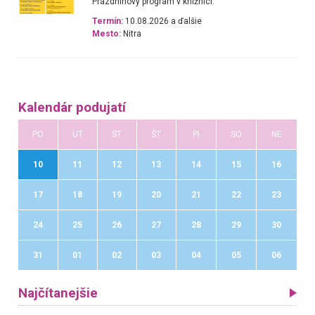
Prázdninový program v knižnici.
Termín:
10.08.2026 a ďalšie
Mesto:
Nitra
Kalendár podujatí
PO
UT
ST
ŠT
PI
SO
NE
10
11
12
13
14
15
16
17
18
19
20
21
22
23
24
25
26
27
28
29
30
31
01
02
03
04
05
06
Najčítanejšie