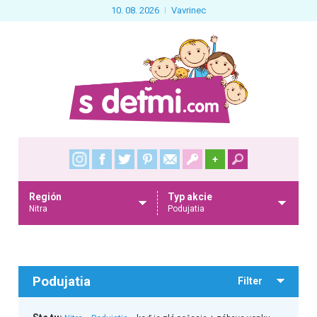
10. 08. 2026
Vavrinec
+
Región
Typ akcie
Nitra
Podujatia
Podujatia
Filter