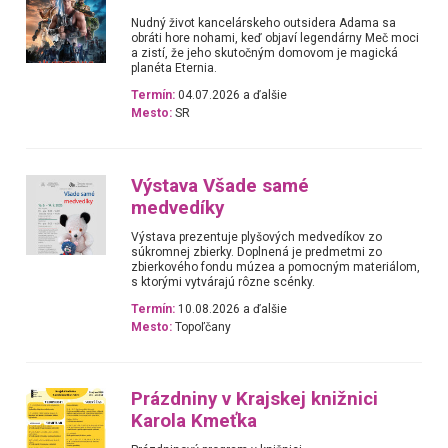
Nudný život kancelárskeho outsidera Adama sa
obráti hore nohami, keď objaví legendárny Meč moci
a zistí, že jeho skutočným domovom je magická
planéta Eternia.
Termín:
04.07.2026 a ďalšie
Mesto:
SR
Výstava Všade samé
medvedíky
Výstava prezentuje plyšových medvedíkov zo
súkromnej zbierky. Doplnená je predmetmi zo
zbierkového fondu múzea a pomocným materiálom,
s ktorými vytvárajú rôzne scénky.
Termín:
10.08.2026 a ďalšie
Mesto:
Topoľčany
Prázdniny v Krajskej knižnici
Karola Kmeťka