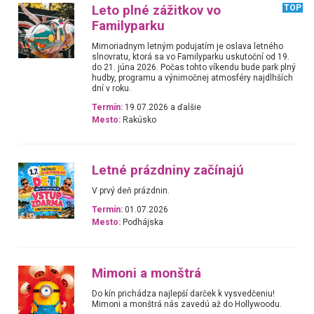
Leto plné zážitkov vo
TOP
Familyparku
Mimoriadnym letným podujatím je oslava letného
slnovratu, ktorá sa vo Familyparku uskutoční od 19.
do 21. júna 2026. Počas tohto víkendu bude park plný
hudby, programu a výnimočnej atmosféry najdlhších
dní v roku.
Termín:
19.07.2026 a ďalšie
Mesto:
Rakúsko
Letné prázdniny začínajú
V prvý deň prázdnin.
Termín:
01.07.2026
Mesto:
Podhájska
Mimoni a monštrá
Do kín prichádza najlepší darček k vysvedčeniu!
Mimoni a monštrá nás zavedú až do Hollywoodu.