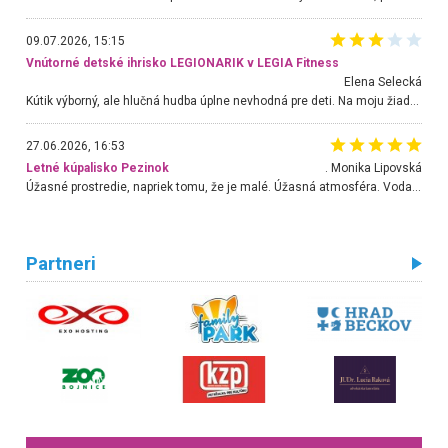
09.07.2026, 15:15
Vnútorné detské ihrisko LEGIONARIK v LEGIA Fitness
Elena Selecká
Kútik výborný, ale hlučná hudba úplne nevhodná pre deti. Na moju žiadosť o aspoň sušenie nereagovali.
27.06.2026, 16:53
Letné kúpalisko Pezinok
. Monika Lipovská
Úžasné prostredie, napriek tomu, že je malé. Úžasná atmosféra. Voda fantastická a nádherná. Ľudí je pomerne veľa, ale su mili a ohľaduplní. Je veľmi zaujímavé sledovať, ako dokážu spolu športovať cudzí ľudia a bez ohľadu na vek. Vládne tu pohoda. Vnuka neviem dostať z vody. Ďakujem za krásny deň . Urcite sa sem vrátim. Jediný problém je s parkovaním, ale aj ten sa mi podarilo vyriešiť. Monika Bratislava
Partneri