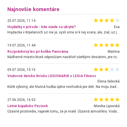
Najnovšie komentáre
25.07.2026, 11:14
Hojdačky v prírode - kde všade sú ukryté?
Eva
Hojdacka v Krpelanoch uz nie je, vysli sme si k nej vcera, ale, zial, uz je znicena. Ak sem planujete cestu len kvoli hojdacke, mozete si ju usetrit. Krasny vyhlad je tu vsak aj bez hojdacky :-)
19.07.2026, 11:44
Rozprávkový les pri kolibe Panoráma
Martina
Nádherné miesto ktoré odporúčam navštíviť všetkými desiatimi, pre rodiny s deťmi, dôchodcom... Proste a jednoducho ozaj rozprávkový les.. určite ešte prídeme. Odniesli sme si na pamiatku krásne tričká,
09.07.2026, 15:15
Vnútorné detské ihrisko LEGIONARIK v LEGIA Fitness
Elena Selecká
Kútik výborný, ale hlučná hudba úplne nevhodná pre deti. Na moju žiadosť o aspoň sušenie nereagovali.
27.06.2026, 16:53
Letné kúpalisko Pezinok
. Monika Lipovská
Úžasné prostredie, napriek tomu, že je malé. Úžasná atmosféra. Voda fantastická a nádherná. Ľudí je pomerne veľa, ale su mili a ohľaduplní. Je veľmi zaujímavé sledovať, ako dokážu spolu športovať cudzí ľudia a bez ohľadu na vek. Vládne tu pohoda. Vnuka neviem dostať z vody. Ďakujem za krásny deň . Urcite sa sem vrátim. Jediný problém je s parkovaním, ale aj ten sa mi podarilo vyriešiť. Monika Bratislava