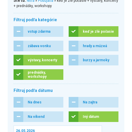
Ste tu:
Nitra
»
Podujatia
» keď je zlé počasie + výstavy, koncerty
+ prednášky, workshopy
Filtruj podľa kategórie
vstup zdarma
keď je zlé počasie
zábava vonku
hrady a múzeá
výstavy, koncerty
burzy a jarmoky
prednášky,
workshopy
Filtruj podľa dátumu
Na dnes
Na zajtra
Na víkend
Iný dátum