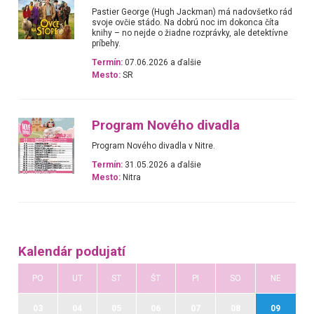
Pastier George (Hugh Jackman) má nadovšetko rád
svoje ovčie stádo. Na dobrú noc im dokonca číta
knihy – no nejde o žiadne rozprávky, ale detektívne
príbehy.
Termín:
07.06.2026 a ďalšie
Mesto:
SR
Program Nového divadla
Program Nového divadla v Nitre.
Termín:
31.05.2026 a ďalšie
Mesto:
Nitra
Kalendár podujatí
PO
UT
ST
ŠT
PI
SO
NE
03
04
05
06
07
08
09