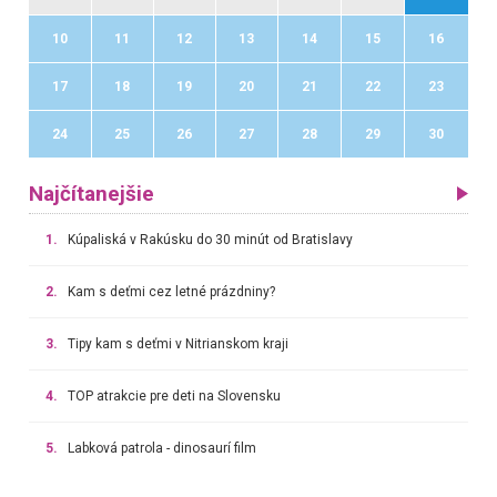
10
11
12
13
14
15
16
17
18
19
20
21
22
23
24
25
26
27
28
29
30
Najčítanejšie
1.
Kúpaliská v Rakúsku do 30 minút od Bratislavy
2.
Kam s deťmi cez letné prázdniny?
3.
Tipy kam s deťmi v Nitrianskom kraji
4.
TOP atrakcie pre deti na Slovensku
5.
Labková patrola - dinosaurí film