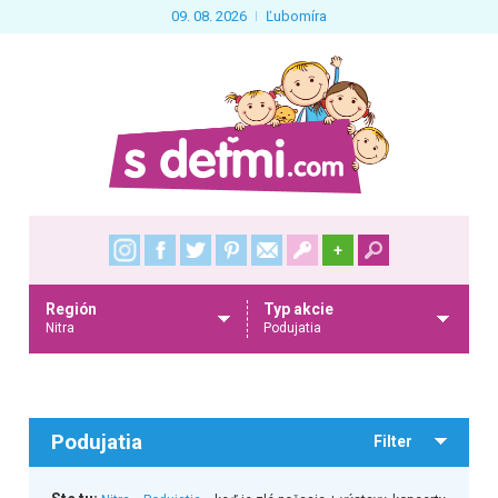
09. 08. 2026
Ľubomíra
+
Región
Typ akcie
Nitra
Podujatia
Podujatia
Filter