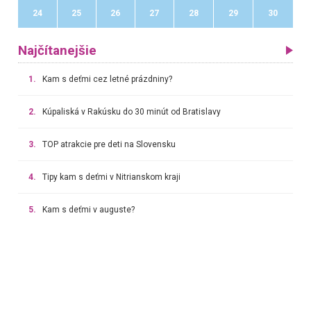
24
25
26
27
28
29
30
Najčítanejšie
1.
Kam s deťmi cez letné prázdniny?
2.
Kúpaliská v Rakúsku do 30 minút od Bratislavy
3.
TOP atrakcie pre deti na Slovensku
4.
Tipy kam s deťmi v Nitrianskom kraji
5.
Kam s deťmi v auguste?