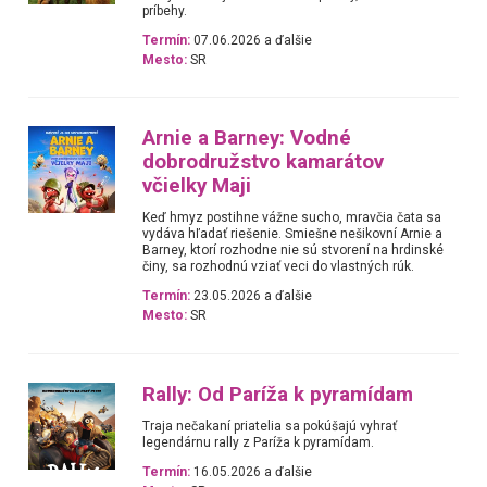
príbehy.
Termín:
07.06.2026 a ďalšie
Mesto:
SR
Arnie a Barney: Vodné
dobrodružstvo kamarátov
včielky Maji
Keď hmyz postihne vážne sucho, mravčia čata sa
vydáva hľadať riešenie. Smiešne nešikovní Arnie a
Barney, ktorí rozhodne nie sú stvorení na hrdinské
činy, sa rozhodnú vziať veci do vlastných rúk.
Termín:
23.05.2026 a ďalšie
Mesto:
SR
Rally: Od Paríža k pyramídam
Traja nečakaní priatelia sa pokúšajú vyhrať
legendárnu rally z Paríža k pyramídam.
Termín:
16.05.2026 a ďalšie