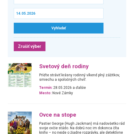
Zrušiť výber
Svetový deň rodiny
Príďte stráviť krásny rodinný víkend plný zážitkov,
smiechu a spoločných chvíľ.
Termín:
28.05.2026 a ďalšie
Mesto:
Nové Zámky
Ovce na stope
Pastier George (Hugh Jackman) má nadovšetko rád
svoje ovčie stádo. Na dobrú noc im dokonca číta
knihy – no nejde o žiadne rozprávky, ale detektívne