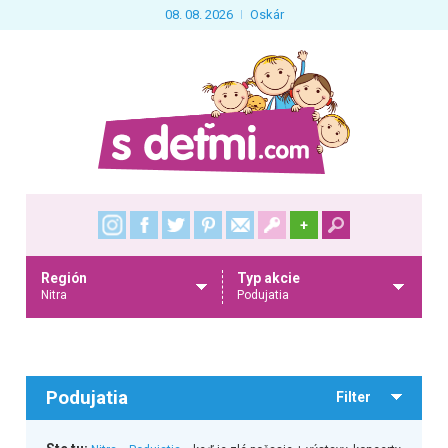
08. 08. 2026
Oskár
+
Región
Typ akcie
Nitra
Podujatia
Podujatia
Filter