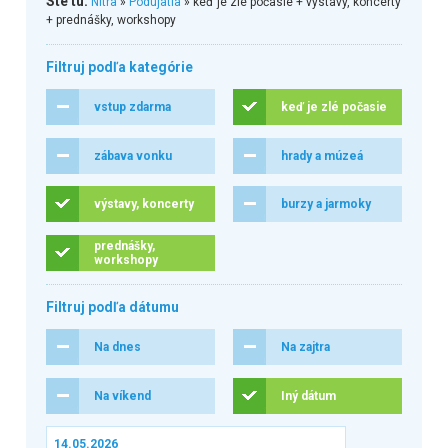
Ste tu:
Nitra
»
Podujatia
» keď je zlé počasie + výstavy, koncerty
+ prednášky, workshopy
Filtruj podľa kategórie
vstup zdarma
keď je zlé počasie
zábava vonku
hrady a múzeá
výstavy, koncerty
burzy a jarmoky
prednášky,
workshopy
Filtruj podľa dátumu
Na dnes
Na zajtra
Na víkend
Iný dátum