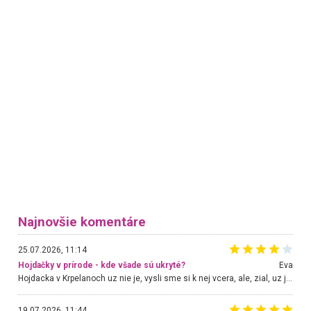
Najnovšie komentáre
25.07.2026, 11:14
Hojdačky v prírode - kde všade sú ukryté?
Eva
Hojdacka v Krpelanoch uz nie je, vysli sme si k nej vcera, ale, zial, uz je znicena. Ak sem planujete cestu len kvoli hojdacke, mozete si ju usetrit. Krasny vyhlad je tu vsak aj bez hojdacky :-)
19.07.2026, 11:44