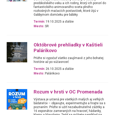
predškolského veku a ich rodiny, ktorý ich ponorí do
fantastického animovaného sveta plného
rozkošných mačacích postavičiek, ktoré žijú v
Gabbyinom domčeku pre bábiky.
Termín:
19.10.2025 a ďalšie
Mesto:
SR
Októbrové prehliadky v Kaštieli
Palárikovo
Príďte si vypočuť všetko zaujímavé z jeho bohatej
histórie až po súčasnosť.
Termín:
26.10.2025 a ďalšie
Mesto:
Palárikovo
Rozum v hrsti v OC Promenada
Výstava je určená pre všetkých malých aj veľkých
bádateľov – objavujte, experimentujte a hrajte sa s
poznaním. Príďte si užiť nezabudnuteľné zážitky a
16 exponátov zameraných na hravosť, hádanky,
klamy a hlavolamy. Tešiť sa môžete napríklad na