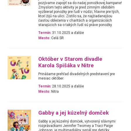
pozývame zapojiť sa do našej ponožkovej kampane!
Zmyslom tejto aktivity je pred zimným obdobím
vyzbierať ponožky pre ľudí v núdzi, hlavne pre tých,
ktorí žijú na ulici. Zistilo sa, že najžiadanejšou
časťou oblečenia v charitách a organizáciách
starajúcich sa o takých ľudí sú práve ponožky.
Termín:
31.10.2025 a ďalšie
Mesto:
Celá SR
Október v Starom divadle
Karola Spišáka v Nitre
Prinášame prehľad divadelných predstavení pre
mesiac október.
Termín:
28.10.2025 a ďalšie
Mesto:
Nitra
Gabby a jej kúzelný domček
Gabby a jej kúzelný domček, vytvorený slávnymi
rozprávačkami Jennifer Twomey a Traci Paige
Johnson, je multimediálny seriál pre detičky