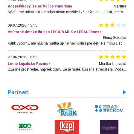
Rozprávkový les pri kolibe Panoráma
Martina
Nádherné miesto ktoré odporúčam navštíviť všetkými desiatimi, pre rodiny s deťmi, dôchodcom... Proste a jednoducho ozaj rozprávkový les.. určite ešte prídeme. Odniesli sme si na pamiatku krásne tričká,
09.07.2026, 15:15
Vnútorné detské ihrisko LEGIONARIK v LEGIA Fitness
Elena Selecká
Kútik výborný, ale hlučná hudba úplne nevhodná pre deti. Na moju žiadosť o aspoň sušenie nereagovali.
27.06.2026, 16:53
Letné kúpalisko Pezinok
. Monika Lipovská
Úžasné prostredie, napriek tomu, že je malé. Úžasná atmosféra. Voda fantastická a nádherná. Ľudí je pomerne veľa, ale su mili a ohľaduplní. Je veľmi zaujímavé sledovať, ako dokážu spolu športovať cudzí ľudia a bez ohľadu na vek. Vládne tu pohoda. Vnuka neviem dostať z vody. Ďakujem za krásny deň . Urcite sa sem vrátim. Jediný problém je s parkovaním, ale aj ten sa mi podarilo vyriešiť. Monika Bratislava
Partneri