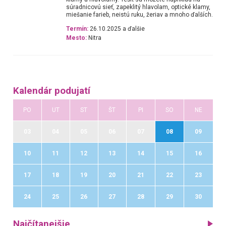
súradnicovú sieť, zapeklitý hlavolam, optické klamy,
miešanie farieb, neistú ruku, žeriav a mnoho ďalších.
Termín:
26.10.2025 a ďalšie
Mesto:
Nitra
Kalendár podujatí
PO
UT
ST
ŠT
PI
SO
NE
03
04
05
06
07
08
09
10
11
12
13
14
15
16
17
18
19
20
21
22
23
24
25
26
27
28
29
30
Najčítanejšie