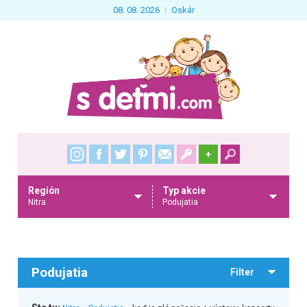
08. 08. 2026
Oskár
+
Región
Typ akcie
Nitra
Podujatia
Podujatia
Filter