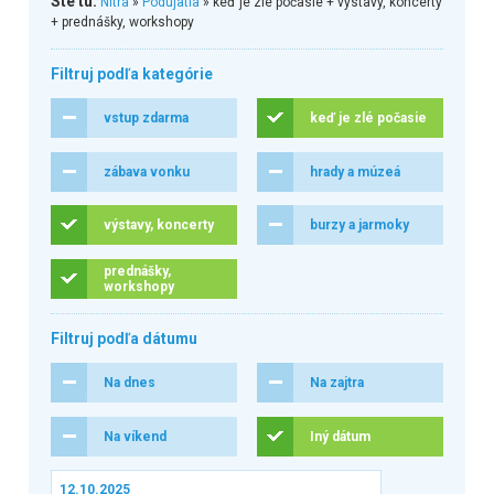
Ste tu:
Nitra
»
Podujatia
» keď je zlé počasie + výstavy, koncerty
+ prednášky, workshopy
Filtruj podľa kategórie
vstup zdarma
keď je zlé počasie
zábava vonku
hrady a múzeá
výstavy, koncerty
burzy a jarmoky
prednášky,
workshopy
Filtruj podľa dátumu
Na dnes
Na zajtra
Na víkend
Iný dátum