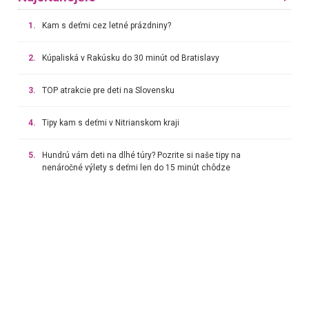
1.
Kam s deťmi cez letné prázdniny?
2.
Kúpaliská v Rakúsku do 30 minút od Bratislavy
3.
TOP atrakcie pre deti na Slovensku
4.
Tipy kam s deťmi v Nitrianskom kraji
5.
Hundrú vám deti na dlhé túry? Pozrite si naše tipy na
nenáročné výlety s deťmi len do 15 minút chôdze