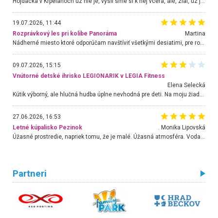
Hojdacka v Krpelanoch uz nie je, vysli sme si k nej vcera, ale, zial, uz je znicena. Ak sem planujete cestu len kvoli hojdacke, mozete si ju usetrit. Krasny vyhlad je tu vsak aj bez hojdacky :-)
19.07.2026, 11:44
Rozprávkový les pri kolibe Panoráma
Martina
Nádherné miesto ktoré odporúčam navštíviť všetkými desiatimi, pre rodiny s deťmi, dôchodcom... Proste a jednoducho ozaj rozprávkový les.. určite ešte prídeme. Odniesli sme si na pamiatku krásne tričká,
09.07.2026, 15:15
Vnútorné detské ihrisko LEGIONARIK v LEGIA Fitness
Elena Selecká
Kútik výborný, ale hlučná hudba úplne nevhodná pre deti. Na moju žiadosť o aspoň sušenie nereagovali.
27.06.2026, 16:53
Letné kúpalisko Pezinok
. Monika Lipovská
Úžasné prostredie, napriek tomu, že je malé. Úžasná atmosféra. Voda fantastická a nádherná. Ľudí je pomerne veľa, ale su mili a ohľaduplní. Je veľmi zaujímavé sledovať, ako dokážu spolu športovať cudzí ľudia a bez ohľadu na vek. Vládne tu pohoda. Vnuka neviem dostať z vody. Ďakujem za krásny deň . Urcite sa sem vrátim. Jediný problém je s parkovaním, ale aj ten sa mi podarilo vyriešiť. Monika Bratislava
Partneri