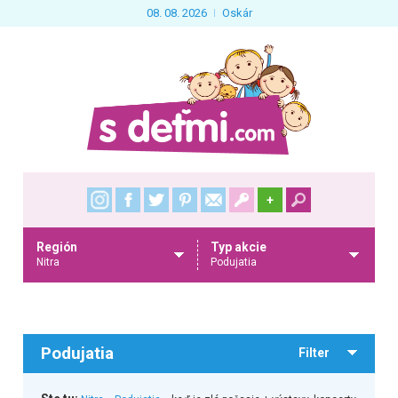
08. 08. 2026
Oskár
+
Región
Typ akcie
Nitra
Podujatia
Podujatia
Filter