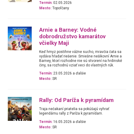
Termín:
02.05.2026
Mesto:
Topoľčany
Arnie a Barney: Vodné
dobrodružstvo kamarátov
včielky Maji
Keď hmyz postihne vážne sucho, mravčia čata sa
vydáva hľadať riešenie. Smiešne nešikovní Arnie a
Barney, ktorí rozhodne nie sú stvorení na hrdinské
činy, sa rozhodnú vziať veci do vlastných rúk.
Termín:
23.05.2026 a ďalšie
Mesto:
SR
Rally: Od Paríža k pyramídam
Traja nečakaní priatelia sa pokúšajú vyhrať
legendárnu rally z Paríža k pyramídam.
Termín:
16.05.2026 a ďalšie
Mesto:
SR