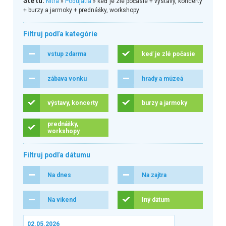
Ste tu:
Nitra
»
Podujatia
» keď je zlé počasie + výstavy, koncerty
+ burzy a jarmoky + prednášky, workshopy
Filtruj podľa kategórie
vstup zdarma
keď je zlé počasie
zábava vonku
hrady a múzeá
výstavy, koncerty
burzy a jarmoky
prednášky,
workshopy
Filtruj podľa dátumu
Na dnes
Na zajtra
Na víkend
Iný dátum