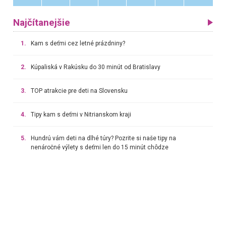
Najčítanejšie
1.
Kam s deťmi cez letné prázdniny?
2.
Kúpaliská v Rakúsku do 30 minút od Bratislavy
3.
TOP atrakcie pre deti na Slovensku
4.
Tipy kam s deťmi v Nitrianskom kraji
5.
Hundrú vám deti na dlhé túry? Pozrite si naše tipy na
nenáročné výlety s deťmi len do 15 minút chôdze