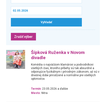
Zrušiť výber
Šípková Ruženka v Novom
divadle
Komédia o najväčšom klamárovi a podvodníkovi
všetkých čias, ktorého príbehy sú tak absurdné a
odporujúce fyzikálnym i prírodným zákonom, až sú v
dnešnej dobe prirodzené a normálne pre všetkých
optimistov.
Termín:
23.05.2026 a ďalšie
Mesto:
Nitra