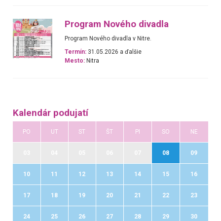
Program Nového divadla
Program Nového divadla v Nitre.
Termín:
31.05.2026 a ďalšie
Mesto:
Nitra
Kalendár podujatí
PO
UT
ST
ŠT
PI
SO
NE
03
04
05
06
07
08
09
10
11
12
13
14
15
16
17
18
19
20
21
22
23
24
25
26
27
28
29
30