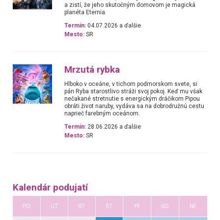
a zistí, že jeho skutočným domovom je magická
planéta Eternia.
Termín:
04.07.2026 a ďalšie
Mesto:
SR
Mrzutá rybka
Hlboko v oceáne, v tichom podmorskom svete, si
pán Ryba starostlivo stráži svoj pokoj. Keď mu však
nečakané stretnutie s energickým dráčikom Pipou
obráti život naruby, vydáva sa na dobrodružnú cestu
naprieč farebným oceánom.
Termín:
28.06.2026 a ďalšie
Mesto:
SR
Kalendár podujatí
PO
UT
ST
ŠT
PI
SO
NE