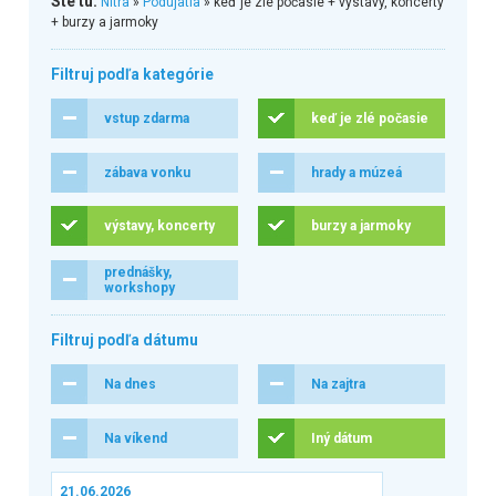
Ste tu:
Nitra
»
Podujatia
» keď je zlé počasie + výstavy, koncerty
+ burzy a jarmoky
Filtruj podľa kategórie
vstup zdarma
keď je zlé počasie
zábava vonku
hrady a múzeá
výstavy, koncerty
burzy a jarmoky
prednášky,
workshopy
Filtruj podľa dátumu
Na dnes
Na zajtra
Na víkend
Iný dátum