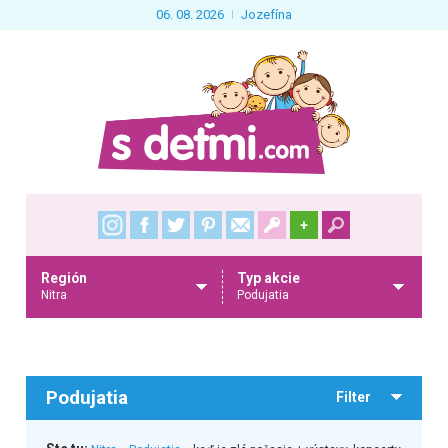
06. 08. 2026
Jozefína
+
Región
Typ akcie
Nitra
Podujatia
Podujatia
Filter