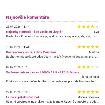
Najnovšie komentáre
25.07.2026, 11:14
Hojdačky v prírode - kde všade sú ukryté?
Eva
Hojdacka v Krpelanoch uz nie je, vysli sme si k nej vcera, ale, zial, uz je znicena. Ak sem planujete cestu len kvoli hojdacke, mozete si ju usetrit. Krasny vyhlad je tu vsak aj bez hojdacky :-)
19.07.2026, 11:44
Rozprávkový les pri kolibe Panoráma
Martina
Nádherné miesto ktoré odporúčam navštíviť všetkými desiatimi, pre rodiny s deťmi, dôchodcom... Proste a jednoducho ozaj rozprávkový les.. určite ešte prídeme. Odniesli sme si na pamiatku krásne tričká,
09.07.2026, 15:15
Vnútorné detské ihrisko LEGIONARIK v LEGIA Fitness
Elena Selecká
Kútik výborný, ale hlučná hudba úplne nevhodná pre deti. Na moju žiadosť o aspoň sušenie nereagovali.
27.06.2026, 16:53
Letné kúpalisko Pezinok
. Monika Lipovská
Úžasné prostredie, napriek tomu, že je malé. Úžasná atmosféra. Voda fantastická a nádherná. Ľudí je pomerne veľa, ale su mili a ohľaduplní. Je veľmi zaujímavé sledovať, ako dokážu spolu športovať cudzí ľudia a bez ohľadu na vek. Vládne tu pohoda. Vnuka neviem dostať z vody. Ďakujem za krásny deň . Urcite sa sem vrátim. Jediný problém je s parkovaním, ale aj ten sa mi podarilo vyriešiť. Monika Bratislava