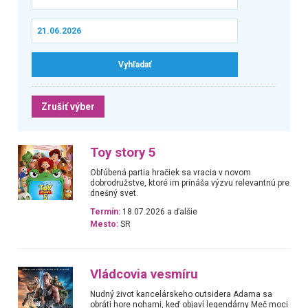
Zrušiť výber
Toy story 5
Obľúbená partia hračiek sa vracia v novom
dobrodružstve, ktoré im prináša výzvu relevantnú pre
dnešný svet.
Termín:
18.07.2026 a ďalšie
Mesto:
SR
Vládcovia vesmíru
Nudný život kancelárskeho outsidera Adama sa
obráti hore nohami, keď objaví legendárny Meč moci