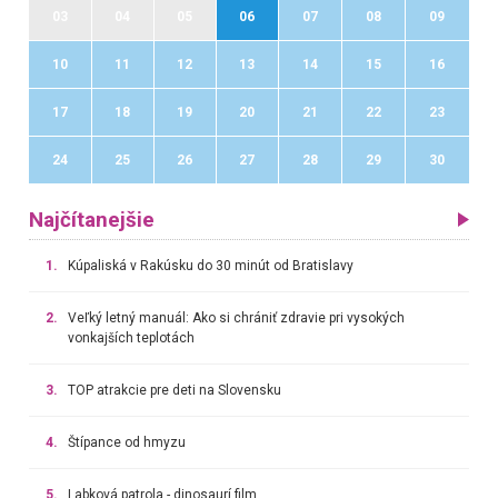
03
04
05
06
07
08
09
10
11
12
13
14
15
16
17
18
19
20
21
22
23
24
25
26
27
28
29
30
Najčítanejšie
1.
Kúpaliská v Rakúsku do 30 minút od Bratislavy
2.
Veľký letný manuál: Ako si chrániť zdravie pri vysokých
vonkajších teplotách
3.
TOP atrakcie pre deti na Slovensku
4.
Štípance od hmyzu
5.
Labková patrola - dinosaurí film