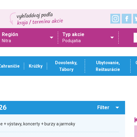
Región
Typ akcie
Nitra
Podujatia
Dovolenky,
Ubytovanie,
Zahraničie
Krúžky
Tábory
Reštaurácie
026
Filter
ie + výstavy, koncerty + burzy a jarmoky