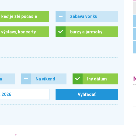
keď je zlé počasie
zábava vonku
výstavy, koncerty
burzy a jarmoky
ra
Na víkend
Iný dátum