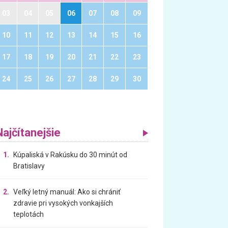
03
04
05
06
07
08
09
10
11
12
13
14
15
16
17
18
19
20
21
22
23
24
25
26
27
28
29
30
Najčítanejšie
1.
Kúpaliská v Rakúsku do 30 minút od
Bratislavy
2.
Veľký letný manuál: Ako si chrániť
zdravie pri vysokých vonkajších
teplotách