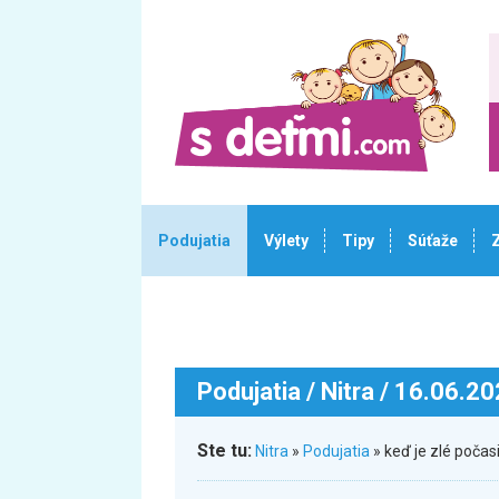
Podujatia
Výlety
Tipy
Súťaže
Podujatia
/ Nitra / 16.06.2
Ste tu:
Nitra
»
Podujatia
» keď je zlé počas