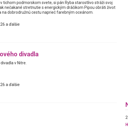
v tichom podmorskom svete, si pán Ryba starostlivo stráži svoj
ak nečakané stretnutie s energickým dráčikom Pipou obráti život
sa na dobrodružnú cestu naprieč farebným oceánom.
26 a ďalšie
ového divadla
ivadla v Nitre.
26 a ďalšie
2
H