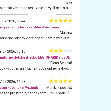
Eva
Hojdacka v Krpelanoch uz nie je, vysli sme si k nej vcera, ale, zial, uz je znicena. Ak sem planujete cestu len kvoli hojdacke, mozete si ju usetrit. Krasny vyhlad je tu vsak aj bez hojdacky :-)
9.07.2026, 11:44
ozprávkový les pri kolibe Panoráma
Martina
Nádherné miesto ktoré odporúčam navštíviť všetkými desiatimi, pre rodiny s deťmi, dôchodcom... Proste a jednoducho ozaj rozprávkový les.. určite ešte prídeme. Odniesli sme si na pamiatku krásne tričká,
9.07.2026, 15:15
Vnútorné detské ihrisko LEGIONARIK v LEGIA Fitness
Elena Selecká
Kútik výborný, ale hlučná hudba úplne nevhodná pre deti. Na moju žiadosť o aspoň sušenie nereagovali.
7.06.2026, 16:53
etné kúpalisko Pezinok
. Monika Lipovská
Úžasné prostredie, napriek tomu, že je malé. Úžasná atmosféra. Voda fantastická a nádherná. Ľudí je pomerne veľa, ale su mili a ohľaduplní. Je veľmi zaujímavé sledovať, ako dokážu spolu športovať cudzí ľudia a bez ohľadu na vek. Vládne tu pohoda. Vnuka neviem dostať z vody. Ďakujem za krásny deň . Urcite sa sem vrátim. Jediný problém je s parkovaním, ale aj ten sa mi podarilo vyriešiť. Monika Bratislava