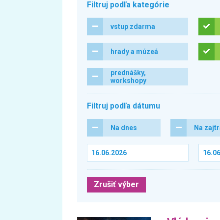
Filtruj podľa kategórie
vstup zdarma
hrady a múzeá
prednášky,
workshopy
Filtruj podľa dátumu
Na dnes
Na zajt
Zrušiť výber