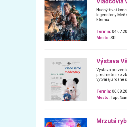
Vládcovia 
Nudný život kanc
legendárny Meč m
Eternia.
Termín:
04.07.20
Mesto:
SR
Výstava V
Výstava prezentu
predmetmi zo zb
vytvárajú rôzne 
Termín:
06.08.20
Mesto:
Topoľčan
Mrzutá ry