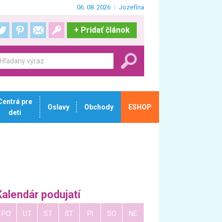
06. 08. 2026
Jozefína
+
Pridať článok
Centrá pre
Oslavy
Obchody
ESHOP
deti
Kalendár podujatí
PO
UT
ST
ŠT
PI
SO
NE