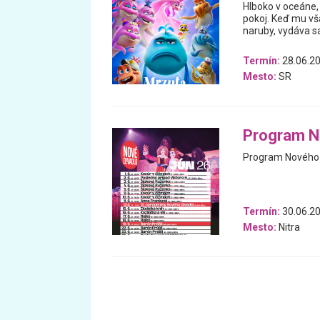
Hlboko v oceáne, 
pokoj. Keď mu vš
naruby, vydáva 
Termín:
28.06.20
Mesto:
SR
Program N
Program Nového d
Termín:
30.06.20
Mesto:
Nitra