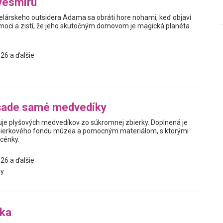
vesmíru
elárskeho outsidera Adama sa obráti hore nohami, keď objaví
oci a zistí, že jeho skutočným domovom je magická planéta
26 a ďalšie
šade samé medvedíky
je plyšových medvedíkov zo súkromnej zbierky. Doplnená je
ierkového fondu múzea a pomocným materiálom, s ktorými
scénky.
26 a ďalšie
y
bka