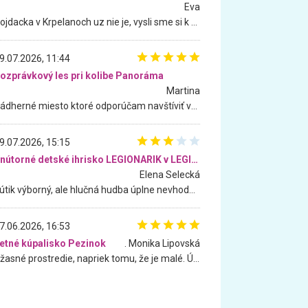
Eva
Hojdacka v Krpelanoch uz nie je, vysli sme si k nej vcera, ale, zial, uz je znicena. Ak sem planujete cestu len kvoli hojdacke, mozete si ju usetrit. Krasny vyhlad je tu vsak aj bez hojdacky :-)
9.07.2026, 11:44
ozprávkový les pri kolibe Panoráma
Martina
Nádherné miesto ktoré odporúčam navštíviť všetkými desiatimi, pre rodiny s deťmi, dôchodcom... Proste a jednoducho ozaj rozprávkový les.. určite ešte prídeme. Odniesli sme si na pamiatku krásne tričká,
9.07.2026, 15:15
Vnútorné detské ihrisko LEGIONARIK v LEGIA Fitness
Elena Selecká
Kútik výborný, ale hlučná hudba úplne nevhodná pre deti. Na moju žiadosť o aspoň sušenie nereagovali.
7.06.2026, 16:53
etné kúpalisko Pezinok
. Monika Lipovská
Úžasné prostredie, napriek tomu, že je malé. Úžasná atmosféra. Voda fantastická a nádherná. Ľudí je pomerne veľa, ale su mili a ohľaduplní. Je veľmi zaujímavé sledovať, ako dokážu spolu športovať cudzí ľudia a bez ohľadu na vek. Vládne tu pohoda. Vnuka neviem dostať z vody. Ďakujem za krásny deň . Urcite sa sem vrátim. Jediný problém je s parkovaním, ale aj ten sa mi podarilo vyriešiť. Monika Bratislava