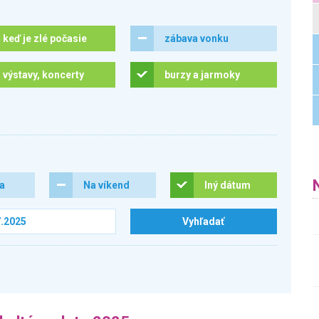
keď je zlé počasie
zábava vonku
výstavy, koncerty
burzy a jarmoky
ra
Na víkend
Iný dátum