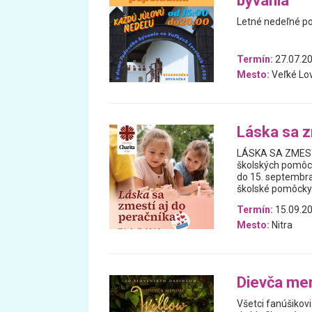
bývania
Letné nedeľné po
Termín:
27.07.20
Mesto:
Veľké Lo
Láska sa z
LÁSKA SA ZMESTÍ 
školských pomôcok
do 15. septembra
školské pomôcky
Termín:
15.09.20
Mesto:
Nitra
Dievča me
Všetci fanúšikovi