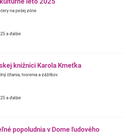
 kultúrne leto 2025
ečery na pešej zóne.
25 a ďalšie
jskej knižnici Karola Kmeťka
ný čítania, tvorenia a zážitkov.
25 a ďalšie
eľné popoludnia v Dome ľudového