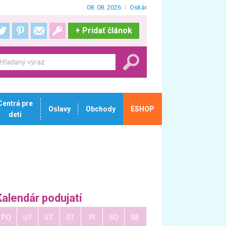
08. 08. 2026
Oskár
+
Pridať článok
Centrá pre
Oslavy
Obchody
ESHOP
deti
Kalendár podujatí
PO
UT
ST
ŠT
PI
SO
NE