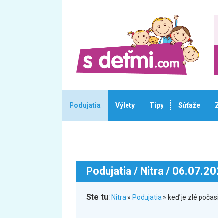
Podujatia
Výlety
Tipy
Súťaže
Podujatia
/ Nitra / 06.07.2
Ste tu:
Nitra
»
Podujatia
» keď je zlé počas