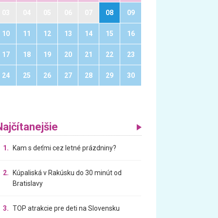
03
04
05
06
07
08
09
10
11
12
13
14
15
16
17
18
19
20
21
22
23
24
25
26
27
28
29
30
Najčítanejšie
1.
Kam s deťmi cez letné prázdniny?
2.
Kúpaliská v Rakúsku do 30 minút od
Bratislavy
3.
TOP atrakcie pre deti na Slovensku