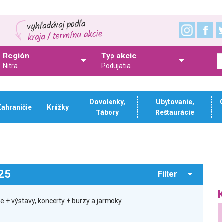
Región
Typ akcie
Nitra
Podujatia
Dovolenky,
Ubytovanie,
Zahraničie
Krúžky
Tábory
Reštaurácie
025
Filter
ie + výstavy, koncerty + burzy a jarmoky