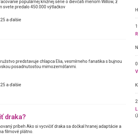
racovanie populárnej knižnej série o dievčati menom Willow, z
om svete predalo 450.000 výtlačkov
25 a ďalšie
1
R
užstvo predstavuje chlapca Elia, vesmírneho fanatika s bujnou
0
ovskou posadnutosťou mimozemšťanmi.
25 a ďalšie
2
L
iť draka?
vaný príbeh Ako si vycvičiť draka sa dočkal hranej adaptácie a
a filmové plátno.