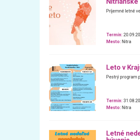
Nitrianske
Príjemné letné v
Termín:
20.09.20
Mesto:
Nitra
Leto v Kra
Pestrý program pl
Termín:
31.08.20
Mesto:
Nitra
Letné ned