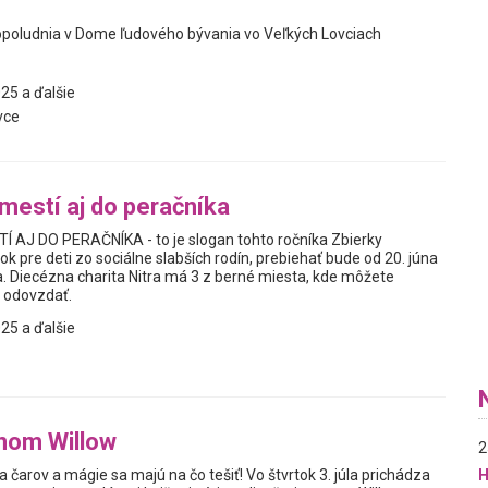
poludnia v Dome ľudového bývania vo Veľkých Lovciach
25 a ďalšie
vce
mestí aj do peračníka
AJ DO PERAČNÍKA - to je slogan tohto ročníka Zbierky
 pre deti zo sociálne slabších rodín, prebiehať bude od 20. júna
. Diecézna charita Nitra má 3 z berné miesta, kde môžete
 odovzdať.
25 a ďalšie
nom Willow
2
a čarov a mágie sa majú na čo tešiť! Vo štvrtok 3. júla prichádza
H