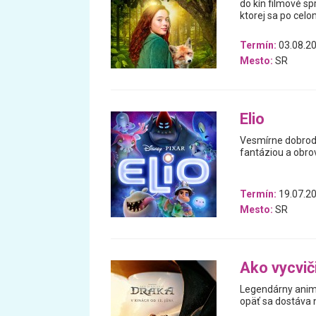
do kín filmové sp
ktorej sa po cel
Termín:
03.08.20
Mesto:
SR
Elio
Vesmírne dobrodr
fantáziou a obr
Termín:
19.07.20
Mesto:
SR
Ako vycvič
Legendárny animo
opäť sa dostáva n