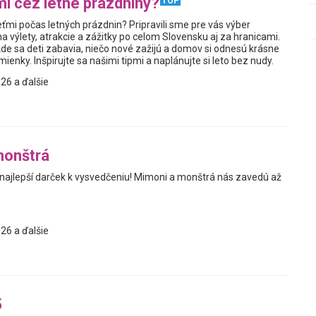
i cez letné prázdniny?
TOP
ťmi počas letných prázdnin? Pripravili sme pre vás výber
a výlety, atrakcie a zážitky po celom Slovensku aj za hranicami.
kde sa deti zabavia, niečo nové zažijú a domov si odnesú krásne
enky. Inšpirujte sa našimi tipmi a naplánujte si leto bez nudy.
26 a ďalšie
monštrá
 najlepší darček k vysvedčeniu! Mimoni a monštrá nás zavedú až
26 a ďalšie
5