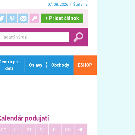
07. 08. 2026
Štefánia
+
Pridať článok
Centrá pre
Oslavy
Obchody
ESHOP
deti
Kalendár podujatí
PO
UT
ST
ŠT
PI
SO
NE