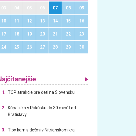
03
04
05
06
07
08
09
10
11
12
13
14
15
16
17
18
19
20
21
22
23
24
25
26
27
28
29
30
Najčítanejšie
1.
TOP atrakcie pre deti na Slovensku
2.
Kúpaliská v Rakúsku do 30 minút od
Bratislavy
3.
Tipy kam s deťmi v Nitrianskom kraji