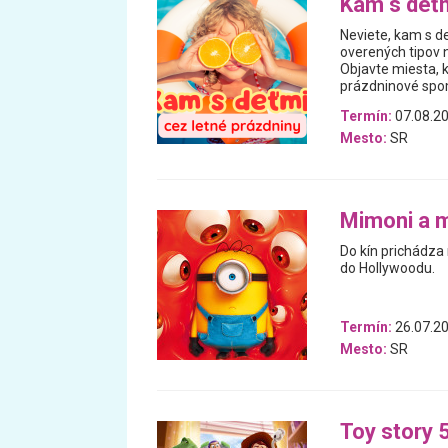
Kam s deťm
Neviete, kam s de
overených tipov n
Objavte miesta, 
prázdninové spomi
Termín:
07.08.20
Mesto:
SR
Mimoni a 
Do kín prichádza
do Hollywoodu.
Termín:
26.07.20
Mesto:
SR
Toy story 