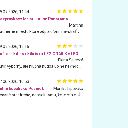
9.07.2026, 11:44
ozprávkový les pri kolibe Panoráma
Martina
Nádherné miesto ktoré odporúčam navštíviť všetkými desiatimi, pre rodiny s deťmi, dôchodcom... Proste a jednoducho ozaj rozprávkový les.. určite ešte prídeme. Odniesli sme si na pamiatku krásne tričká,
9.07.2026, 15:15
Vnútorné detské ihrisko LEGIONARIK v LEGIA Fitness
Elena Selecká
Kútik výborný, ale hlučná hudba úplne nevhodná pre deti. Na moju žiadosť o aspoň sušenie nereagovali.
7.06.2026, 16:53
etné kúpalisko Pezinok
. Monika Lipovská
Úžasné prostredie, napriek tomu, že je malé. Úžasná atmosféra. Voda fantastická a nádherná. Ľudí je pomerne veľa, ale su mili a ohľaduplní. Je veľmi zaujímavé sledovať, ako dokážu spolu športovať cudzí ľudia a bez ohľadu na vek. Vládne tu pohoda. Vnuka neviem dostať z vody. Ďakujem za krásny deň . Urcite sa sem vrátim. Jediný problém je s parkovaním, ale aj ten sa mi podarilo vyriešiť. Monika Bratislava