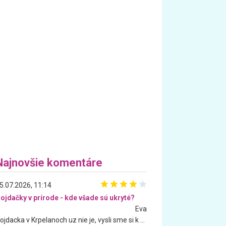
Najnovšie komentáre
5.07.2026, 11:14
ojdačky v prírode - kde všade sú ukryté?
Eva
Hojdacka v Krpelanoch uz nie je, vysli sme si k nej vcera, ale, zial, uz je znicena. Ak sem planujete cestu len kvoli hojdacke, mozete si ju usetrit. Krasny vyhlad je tu vsak aj bez hojdacky :-)