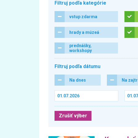
Filtruj podľa kategórie
vstup zdarma
hrady a múzeá
prednášky,
workshopy
Filtruj podľa dátumu
Na dnes
Na zajt
Zrušiť výber