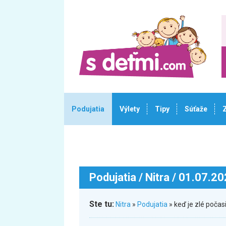
Podujatia
Výlety
Tipy
Súťaže
Podujatia
/ Nitra / 01.07.2
Ste tu:
Nitra
»
Podujatia
» keď je zlé počas