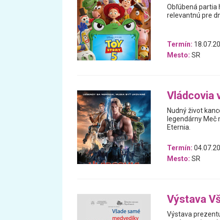
Obľúbená partia 
relevantnú pre d
Termín:
18.07.20
Mesto:
SR
Vládcovia 
Nudný život kanc
legendárny Meč m
Eternia.
Termín:
04.07.20
Mesto:
SR
Výstava V
Výstava prezentu