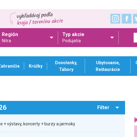
Región
Typ akcie
Nitra
Podujatia
Dovolenky,
Ubytovanie,
Zahraničie
Krúžky
Tábory
Reštaurácie
026
Filter
ie + výstavy, koncerty + burzy a jarmoky