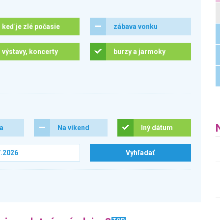
keď je zlé počasie
zábava vonku
výstavy, koncerty
burzy a jarmoky
ra
Na víkend
Iný dátum