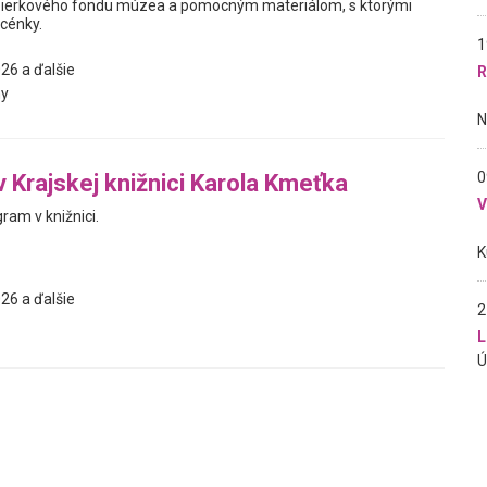
ierkového fondu múzea a pomocným materiálom, s ktorými
scénky.
1
26 a ďalšie
R
y
0
v Krajskej knižnici Karola Kmeťka
ram v knižnici.
26 a ďalšie
2
L