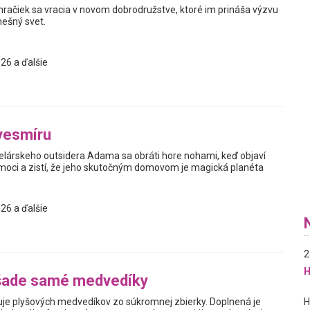
hračiek sa vracia v novom dobrodružstve, ktoré im prináša výzvu
nešný svet.
26 a ďalšie
vesmíru
elárskeho outsidera Adama sa obráti hore nohami, keď objaví
oci a zistí, že jeho skutočným domovom je magická planéta
26 a ďalšie
2
H
šade samé medvedíky
je plyšových medvedíkov zo súkromnej zbierky. Doplnená je