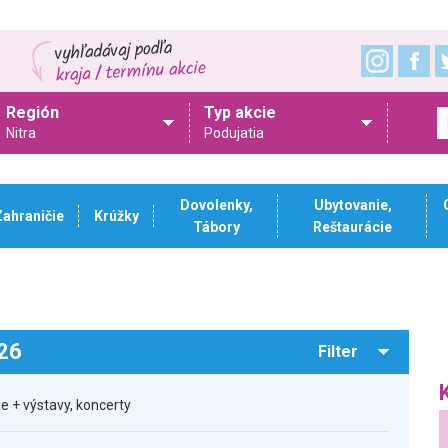
Región
Typ akcie
Nitra
Podujatia
Dovolenky,
Ubytovanie,
Zahraničie
Krúžky
Tábory
Reštaurácie
026
Filter
ie + výstavy, koncerty