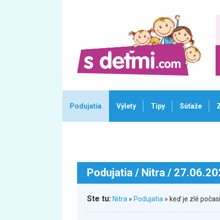
Podujatia
Výlety
Tipy
Súťaže
Podujatia
/ Nitra / 27.06.2
Ste tu:
Nitra
»
Podujatia
» keď je zlé počas