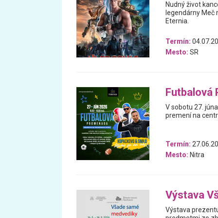
Nudný život kanc
legendárny Meč m
Eternia.
Termín:
04.07.20
Mesto:
SR
Futbalová
V sobotu 27. jún
premení na centr
Termín:
27.06.2
Mesto:
Nitra
Výstava V
Výstava prezentu