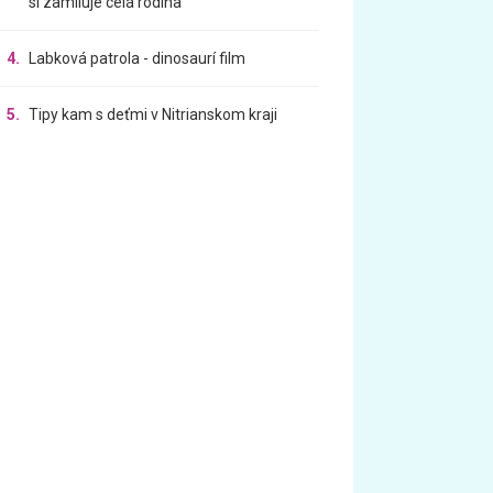
si zamiluje celá rodina
4.
Labková patrola - dinosaurí film
5.
Tipy kam s deťmi v Nitrianskom kraji