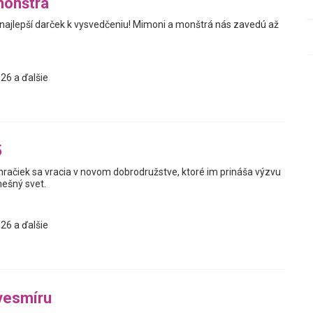
monštrá
 najlepší darček k vysvedčeniu! Mimoni a monštrá nás zavedú až
26 a ďalšie
5
hračiek sa vracia v novom dobrodružstve, ktoré im prináša výzvu
nešný svet.
26 a ďalšie
vesmíru