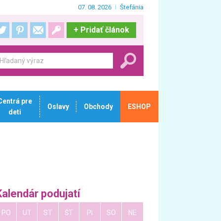
07. 08. 2026
Štefánia
+
Pridať článok
Centrá pre
Oslavy
Obchody
ESHOP
deti
Kalendár podujatí
PO
UT
ST
ŠT
PI
SO
NE