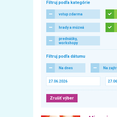
Filtruj podľa kategórie
vstup zdarma
hrady a múzeá
prednášky,
workshopy
Filtruj podľa dátumu
Na dnes
Na zajt
Zrušiť výber