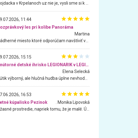
Hojdacka v Krpelanoch uz nie je, vysli sme si k nej vcera, ale, zial, uz je znicena. Ak sem planujete cestu len kvoli hojdacke, mozete si ju usetrit. Krasny vyhlad je tu vsak aj bez hojdacky :-)
9.07.2026, 11:44
ozprávkový les pri kolibe Panoráma
Martina
Nádherné miesto ktoré odporúčam navštíviť všetkými desiatimi, pre rodiny s deťmi, dôchodcom... Proste a jednoducho ozaj rozprávkový les.. určite ešte prídeme. Odniesli sme si na pamiatku krásne tričká,
9.07.2026, 15:15
Vnútorné detské ihrisko LEGIONARIK v LEGIA Fitness
Elena Selecká
Kútik výborný, ale hlučná hudba úplne nevhodná pre deti. Na moju žiadosť o aspoň sušenie nereagovali.
7.06.2026, 16:53
etné kúpalisko Pezinok
. Monika Lipovská
Úžasné prostredie, napriek tomu, že je malé. Úžasná atmosféra. Voda fantastická a nádherná. Ľudí je pomerne veľa, ale su mili a ohľaduplní. Je veľmi zaujímavé sledovať, ako dokážu spolu športovať cudzí ľudia a bez ohľadu na vek. Vládne tu pohoda. Vnuka neviem dostať z vody. Ďakujem za krásny deň . Urcite sa sem vrátim. Jediný problém je s parkovaním, ale aj ten sa mi podarilo vyriešiť. Monika Bratislava