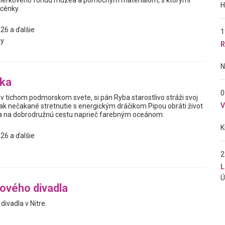
ierkového fondu múzea a pomocným materiálom, s ktorými
scénky.
26 a ďalšie
1
y
R
bka
0
v tichom podmorskom svete, si pán Ryba starostlivo stráži svoj
ak nečakané stretnutie s energickým dráčikom Pipou obráti život
sa na dobrodružnú cestu naprieč farebným oceánom.
26 a ďalšie
2
L
ového divadla
ivadla v Nitre.