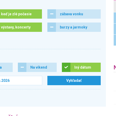
keď je zlé počasie
zábava vonku
výstavy, koncerty
burzy a jarmoky
ra
Na víkend
Iný dátum