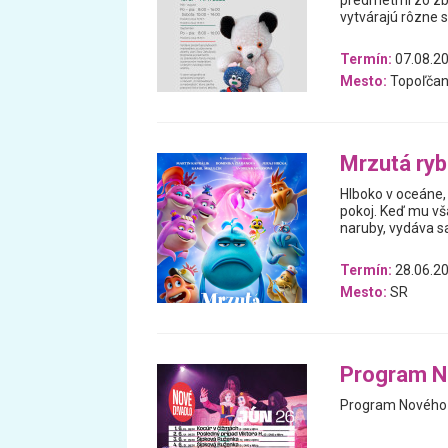
predmetmi zo zb
vytvárajú rôzne 
Termín:
07.08.20
Mesto:
Topoľčan
Mrzutá ry
Hlboko v oceáne, 
pokoj. Keď mu vš
naruby, vydáva 
Termín:
28.06.20
Mesto:
SR
Program N
Program Nového d