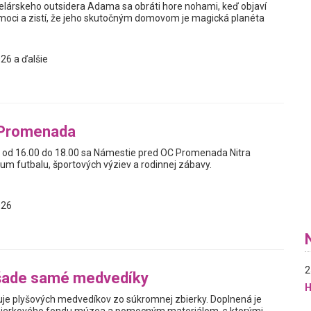
elárskeho outsidera Adama sa obráti hore nohami, keď objaví
oci a zistí, že jeho skutočným domovom je magická planéta
26 a ďalšie
 Promenada
a od 16.00 do 18.00 sa Námestie pred OC Promenada Nitra
um futbalu, športových výziev a rodinnej zábavy.
026
2
šade samé medvedíky
H
je plyšových medvedíkov zo súkromnej zbierky. Doplnená je