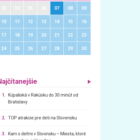
03
04
05
06
07
08
09
10
11
12
13
14
15
16
17
18
19
20
21
22
23
24
25
26
27
28
29
30
Najčítanejšie
1.
Kúpaliská v Rakúsku do 30 minút od
Bratislavy
2.
TOP atrakcie pre deti na Slovensku
3.
Kam s deťmi v Slovinsku – Miesta, ktoré