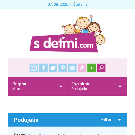
07. 08. 2026
Štefánia
+
Región
Typ akcie
Nitra
Podujatia
Podujatia
Filter