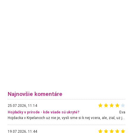
Najnovšie komentáre
25.07.2026, 11:14
Hojdačky v prírode - kde všade sú ukryté?
Eva
Hojdacka v Krpelanoch uz nie je, vysli sme si k nej vcera, ale, zial, uz je znicena. Ak sem planujete cestu len kvoli hojdacke, mozete si ju usetrit. Krasny vyhlad je tu vsak aj bez hojdacky :-)
19.07.2026, 11:44