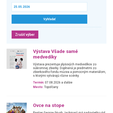
Zrušiť výber
Výstava Všade samé
medvedíky
Výstava prezentuje plyšových medvedíkov zo
súkromnej zbierky. Doplnená je predmetmi zo
zbierkového fondu múzea a pomocným materiálom,
s ktorými vytvárajú rôzne scénky.
Termín:
07.08.2026 a ďalšie
Mesto:
Topoľčany
Ovce na stope
Pastier George (Hugh Jackman) má nadovšetko rád