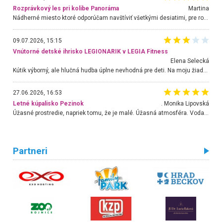
Rozprávkový les pri kolibe Panoráma
Martina
Nádherné miesto ktoré odporúčam navštíviť všetkými desiatimi, pre rodiny s deťmi, dôchodcom... Proste a jednoducho ozaj rozprávkový les.. určite ešte prídeme. Odniesli sme si na pamiatku krásne tričká,
09.07.2026, 15:15
Vnútorné detské ihrisko LEGIONARIK v LEGIA Fitness
Elena Selecká
Kútik výborný, ale hlučná hudba úplne nevhodná pre deti. Na moju žiadosť o aspoň sušenie nereagovali.
27.06.2026, 16:53
Letné kúpalisko Pezinok
. Monika Lipovská
Úžasné prostredie, napriek tomu, že je malé. Úžasná atmosféra. Voda fantastická a nádherná. Ľudí je pomerne veľa, ale su mili a ohľaduplní. Je veľmi zaujímavé sledovať, ako dokážu spolu športovať cudzí ľudia a bez ohľadu na vek. Vládne tu pohoda. Vnuka neviem dostať z vody. Ďakujem za krásny deň . Urcite sa sem vrátim. Jediný problém je s parkovaním, ale aj ten sa mi podarilo vyriešiť. Monika Bratislava
Partneri