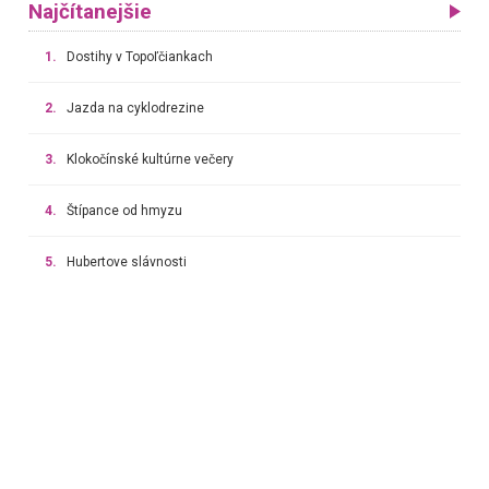
Najčítanejšie
1.
Dostihy v Topoľčiankach
2.
Jazda na cyklodrezine
3.
Klokočínské kultúrne večery
4.
Štípance od hmyzu
5.
Hubertove slávnosti