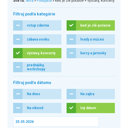
Ste tu:
Nitra
»
Podujatia
» keď je zlé počasie + výstavy, koncerty
Filtruj podľa kategórie
vstup zdarma
keď je zlé počasie
zábava vonku
hrady a múzeá
výstavy, koncerty
burzy a jarmoky
prednášky,
workshopy
Filtruj podľa dátumu
Na dnes
Na zajtra
Na víkend
Iný dátum