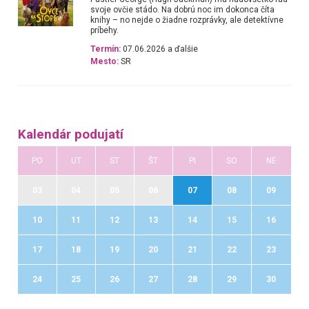
svoje ovčie stádo. Na dobrú noc im dokonca číta
knihy – no nejde o žiadne rozprávky, ale detektívne
príbehy.
Termín:
07.06.2026 a ďalšie
Mesto:
SR
Kalendár podujatí
PO
UT
ST
ŠT
PI
SO
NE
03
04
05
06
07
08
09
10
11
12
13
14
15
16
17
18
19
20
21
22
23
24
25
26
27
28
29
30