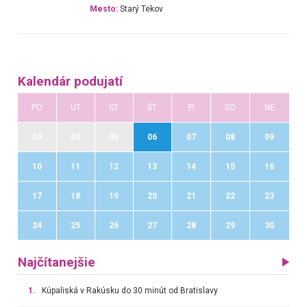
Mesto:
Starý Tekov
Kalendár podujatí
PO
UT
ST
ŠT
PI
SO
NE
03
04
05
06
07
08
09
10
11
12
13
14
15
16
17
18
19
20
21
22
23
24
25
26
27
28
29
30
Najčítanejšie
1.
Kúpaliská v Rakúsku do 30 minút od Bratislavy