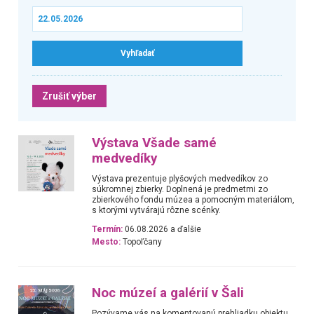
Zrušiť výber
Výstava Všade samé
medvedíky
Výstava prezentuje plyšových medvedíkov zo
súkromnej zbierky. Doplnená je predmetmi zo
zbierkového fondu múzea a pomocným materiálom,
s ktorými vytvárajú rôzne scénky.
Termín:
06.08.2026 a ďalšie
Mesto:
Topoľčany
Noc múzeí a galérií v Šali
Pozývame vás na komentovanú prehliadku objektu,