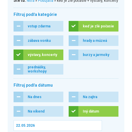
Ste tu:
Nitra
»
Podujatia
» keď je zlé počasie + výstavy, koncerty
Filtruj podľa kategórie
vstup zdarma
keď je zlé počasie
zábava vonku
hrady a múzeá
výstavy, koncerty
burzy a jarmoky
prednášky,
workshopy
Filtruj podľa dátumu
Na dnes
Na zajtra
Na víkend
Iný dátum