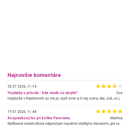
Najnovšie komentáre
25.07.2026, 11:14
Hojdačky v prírode - kde všade sú ukryté?
Eva
Hojdacka v Krpelanoch uz nie je, vysli sme si k nej vcera, ale, zial, uz je znicena. Ak sem planujete cestu len kvoli hojdacke, mozete si ju usetrit. Krasny vyhlad je tu vsak aj bez hojdacky :-)
19.07.2026, 11:44
Rozprávkový les pri kolibe Panoráma
Martina
Nádherné miesto ktoré odporúčam navštíviť všetkými desiatimi, pre rodiny s deťmi, dôchodcom... Proste a jednoducho ozaj rozprávkový les.. určite ešte prídeme. Odniesli sme si na pamiatku krásne tričká,