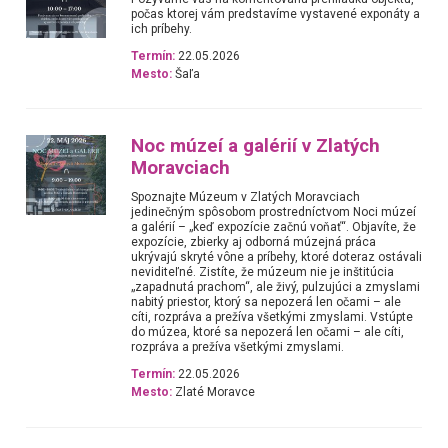
počas ktorej vám predstavíme vystavené exponáty a
ich príbehy.
Termín:
22.05.2026
Mesto:
Šaľa
Noc múzeí a galérií v Zlatých
Moravciach
Spoznajte Múzeum v Zlatých Moravciach
jedinečným spôsobom prostredníctvom Noci múzeí
a galérií – „keď expozície začnú voňať“. Objavíte, že
expozície, zbierky aj odborná múzejná práca
ukrývajú skryté vône a príbehy, ktoré doteraz ostávali
neviditeľné. Zistíte, že múzeum nie je inštitúcia
„zapadnutá prachom“, ale živý, pulzujúci a zmyslami
nabitý priestor, ktorý sa nepozerá len očami – ale
cíti, rozpráva a prežíva všetkými zmyslami. Vstúpte
do múzea, ktoré sa nepozerá len očami – ale cíti,
rozpráva a prežíva všetkými zmyslami.
Termín:
22.05.2026
Mesto:
Zlaté Moravce