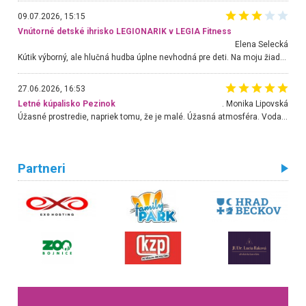
09.07.2026, 15:15
Vnútorné detské ihrisko LEGIONARIK v LEGIA Fitness
Elena Selecká
Kútik výborný, ale hlučná hudba úplne nevhodná pre deti. Na moju žiadosť o aspoň sušenie nereagovali.
27.06.2026, 16:53
Letné kúpalisko Pezinok
. Monika Lipovská
Úžasné prostredie, napriek tomu, že je malé. Úžasná atmosféra. Voda fantastická a nádherná. Ľudí je pomerne veľa, ale su mili a ohľaduplní. Je veľmi zaujímavé sledovať, ako dokážu spolu športovať cudzí ľudia a bez ohľadu na vek. Vládne tu pohoda. Vnuka neviem dostať z vody. Ďakujem za krásny deň . Urcite sa sem vrátim. Jediný problém je s parkovaním, ale aj ten sa mi podarilo vyriešiť. Monika Bratislava
Partneri