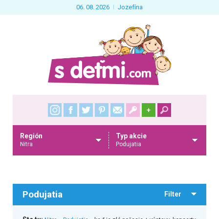
06. 08. 2026
Jozefína
+
Región
Typ akcie
Nitra
Podujatia
Podujatia
Filter