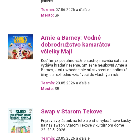
príbehy.
Termín:
07.06.2026 a ďalšie
Mesto:
SR
Arnie a Barney: Vodné
dobrodružstvo kamarátov
včielky Maji
Keď hmyz postihne vážne sucho, mravčia čata sa
vydáva hľadať riešenie. Smiešne nešikovní Arnie a
Barney, ktorí rozhodne nie sú stvorení na hrdinské
činy, sa rozhodnú vziať veci do vlastných rúk.
Termín:
23.05.2026 a ďalšie
Mesto:
SR
Swap v Starom Tekove
Priprav svoj šatník na leto a príď si vybrať nové kúsky
na náš swap v Starom Tekove v kultúrnom dome
22.-23.5. 2026.
Termín:
23.05.2026 a ďalšie