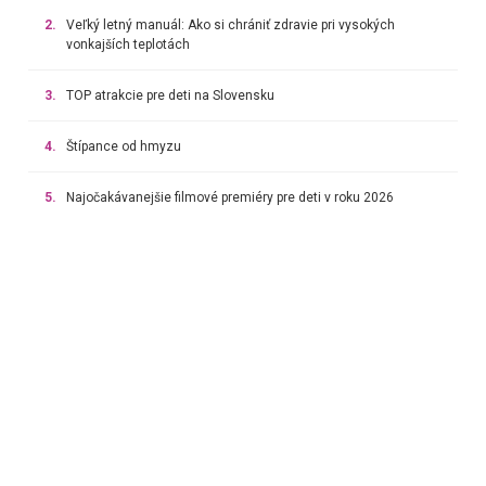
2.
Veľký letný manuál: Ako si chrániť zdravie pri vysokých
vonkajších teplotách
3.
TOP atrakcie pre deti na Slovensku
4.
Štípance od hmyzu
5.
Najočakávanejšie filmové premiéry pre deti v roku 2026