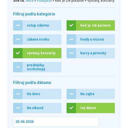
Ste tu:
Nitra
»
Podujatia
» keď je zlé počasie + výstavy, koncerty
Filtruj podľa kategórie
vstup zdarma
keď je zlé počasie
zábava vonku
hrady a múzeá
výstavy, koncerty
burzy a jarmoky
prednášky,
workshopy
Filtruj podľa dátumu
Na dnes
Na zajtra
Na víkend
Iný dátum