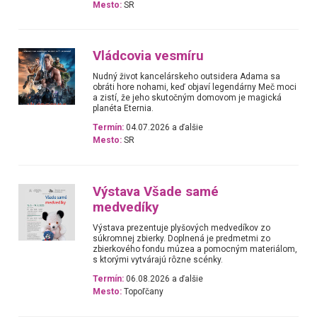
Mesto:
SR
Vládcovia vesmíru
Nudný život kancelárskeho outsidera Adama sa
obráti hore nohami, keď objaví legendárny Meč moci
a zistí, že jeho skutočným domovom je magická
planéta Eternia.
Termín:
04.07.2026 a ďalšie
Mesto:
SR
Výstava Všade samé
medvedíky
Výstava prezentuje plyšových medvedíkov zo
súkromnej zbierky. Doplnená je predmetmi zo
zbierkového fondu múzea a pomocným materiálom,
s ktorými vytvárajú rôzne scénky.
Termín:
06.08.2026 a ďalšie
Mesto:
Topoľčany