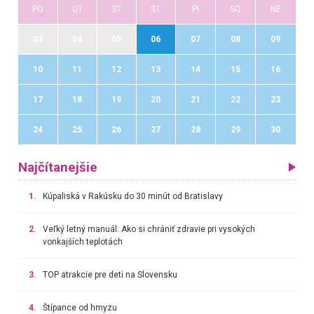
PO
UT
ST
ŠT
PI
SO
NE
03
04
05
06
07
08
09
10
11
12
13
14
15
16
17
18
19
20
21
22
23
24
25
26
27
28
29
30
Najčítanejšie
1.
Kúpaliská v Rakúsku do 30 minút od Bratislavy
2.
Veľký letný manuál: Ako si chrániť zdravie pri vysokých
vonkajších teplotách
3.
TOP atrakcie pre deti na Slovensku
4.
Štípance od hmyzu