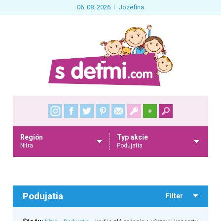
06. 08. 2026
Jozefína
+
Región
Typ akcie
Nitra
Podujatia
Podujatia
Filter