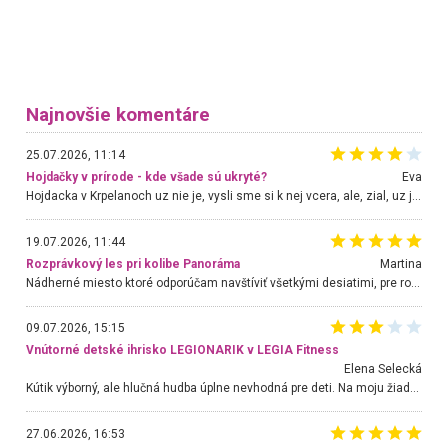
Najnovšie komentáre
25.07.2026, 11:14
Hojdačky v prírode - kde všade sú ukryté?
Eva
Hojdacka v Krpelanoch uz nie je, vysli sme si k nej vcera, ale, zial, uz je znicena. Ak sem planujete cestu len kvoli hojdacke, mozete si ju usetrit. Krasny vyhlad je tu vsak aj bez hojdacky :-)
19.07.2026, 11:44
Rozprávkový les pri kolibe Panoráma
Martina
Nádherné miesto ktoré odporúčam navštíviť všetkými desiatimi, pre rodiny s deťmi, dôchodcom... Proste a jednoducho ozaj rozprávkový les.. určite ešte prídeme. Odniesli sme si na pamiatku krásne tričká,
09.07.2026, 15:15
Vnútorné detské ihrisko LEGIONARIK v LEGIA Fitness
Elena Selecká
Kútik výborný, ale hlučná hudba úplne nevhodná pre deti. Na moju žiadosť o aspoň sušenie nereagovali.
27.06.2026, 16:53