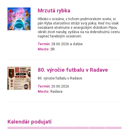
Mrzutá rybka
Hlboko v oceáne, v tichom podmorskom svete, si
pán Ryba starostlivo stráži svoj pokoj. Keď mu však
nečakané stretnutie s energickým dráčikom Pipou
obráti život naruby, vydáva sa na dobrodružnú cestu
naprieč farebným oceánom.
Termín:
28.06.2026 a ďalšie
Mesto:
SR
80. výročie futbalu v Radave
80. výročie futbalu v Radave.
Termín:
20.06.2026
Mesto:
Radava
Kalendár podujatí