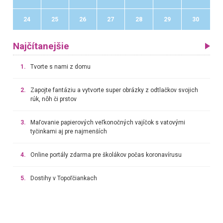
24
25
26
27
28
29
30
Najčítanejšie
1.
Tvorte s nami z domu
2.
Zapojte fantáziu a vytvorte super obrázky z odtlačkov svojich
rúk, nôh či prstov
3.
Maľovanie papierových veľkonočných vajíčok s vatovými
tyčinkami aj pre najmenších
4.
Online portály zdarma pre školákov počas koronavírusu
5.
Dostihy v Topoľčiankach