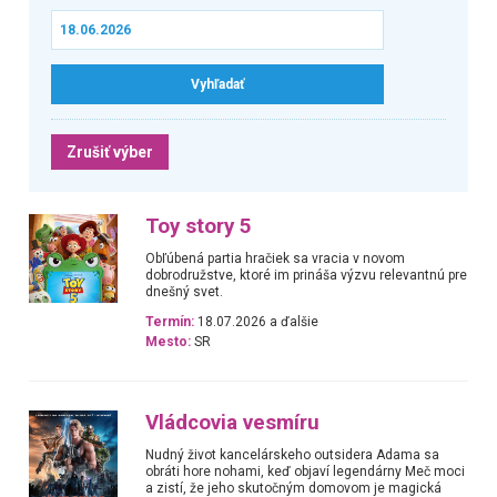
Zrušiť výber
Toy story 5
Obľúbená partia hračiek sa vracia v novom
dobrodružstve, ktoré im prináša výzvu relevantnú pre
dnešný svet.
Termín:
18.07.2026 a ďalšie
Mesto:
SR
Vládcovia vesmíru
Nudný život kancelárskeho outsidera Adama sa
obráti hore nohami, keď objaví legendárny Meč moci
a zistí, že jeho skutočným domovom je magická