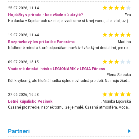
25.07.2026, 11:14
Hojdačky v prírode - kde všade sú ukryté?
Eva
Hojdacka v Krpelanoch uz nie je, vysli sme si k nej vcera, ale, zial, uz je znicena. Ak sem planujete cestu len kvoli hojdacke, mozete si ju usetrit. Krasny vyhlad je tu vsak aj bez hojdacky :-)
19.07.2026, 11:44
Rozprávkový les pri kolibe Panoráma
Martina
Nádherné miesto ktoré odporúčam navštíviť všetkými desiatimi, pre rodiny s deťmi, dôchodcom... Proste a jednoducho ozaj rozprávkový les.. určite ešte prídeme. Odniesli sme si na pamiatku krásne tričká,
09.07.2026, 15:15
Vnútorné detské ihrisko LEGIONARIK v LEGIA Fitness
Elena Selecká
Kútik výborný, ale hlučná hudba úplne nevhodná pre deti. Na moju žiadosť o aspoň sušenie nereagovali.
27.06.2026, 16:53
Letné kúpalisko Pezinok
. Monika Lipovská
Úžasné prostredie, napriek tomu, že je malé. Úžasná atmosféra. Voda fantastická a nádherná. Ľudí je pomerne veľa, ale su mili a ohľaduplní. Je veľmi zaujímavé sledovať, ako dokážu spolu športovať cudzí ľudia a bez ohľadu na vek. Vládne tu pohoda. Vnuka neviem dostať z vody. Ďakujem za krásny deň . Urcite sa sem vrátim. Jediný problém je s parkovaním, ale aj ten sa mi podarilo vyriešiť. Monika Bratislava
Partneri