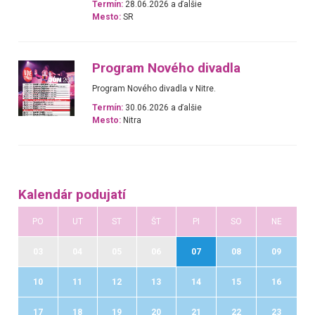
Termín:
28.06.2026 a ďalšie
Mesto:
SR
Program Nového divadla
Program Nového divadla v Nitre.
Termín:
30.06.2026 a ďalšie
Mesto:
Nitra
Kalendár podujatí
PO
UT
ST
ŠT
PI
SO
NE
03
04
05
06
07
08
09
10
11
12
13
14
15
16
17
18
19
20
21
22
23