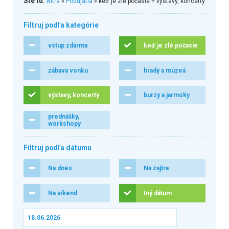
Ste tu:
Nitra
»
Podujatia
» keď je zlé počasie + výstavy, koncerty
Filtruj podľa kategórie
vstup zdarma
keď je zlé počasie
zábava vonku
hrady a múzeá
výstavy, koncerty
burzy a jarmoky
prednášky,
workshopy
Filtruj podľa dátumu
Na dnes
Na zajtra
Na víkend
Iný dátum