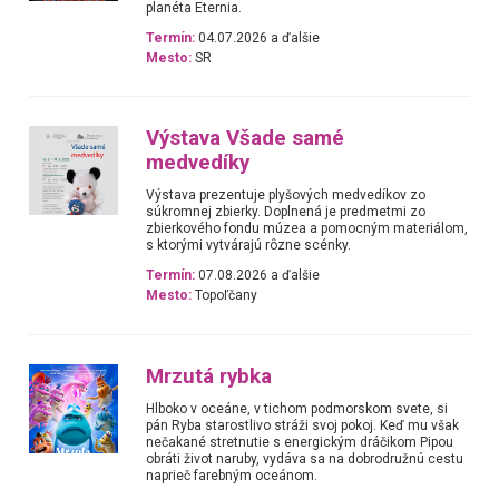
planéta Eternia.
Termín:
04.07.2026 a ďalšie
Mesto:
SR
Výstava Všade samé
medvedíky
Výstava prezentuje plyšových medvedíkov zo
súkromnej zbierky. Doplnená je predmetmi zo
zbierkového fondu múzea a pomocným materiálom,
s ktorými vytvárajú rôzne scénky.
Termín:
07.08.2026 a ďalšie
Mesto:
Topoľčany
Mrzutá rybka
Hlboko v oceáne, v tichom podmorskom svete, si
pán Ryba starostlivo stráži svoj pokoj. Keď mu však
nečakané stretnutie s energickým dráčikom Pipou
obráti život naruby, vydáva sa na dobrodružnú cestu
naprieč farebným oceánom.