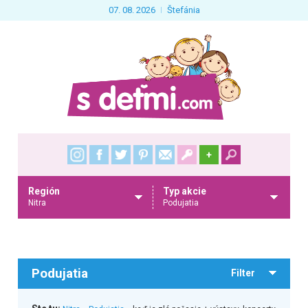
07. 08. 2026
Štefánia
+
Región
Typ akcie
Nitra
Podujatia
Podujatia
Filter