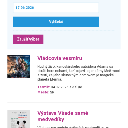
Zrušiť výber
Vládcovia vesmíru
Nudný život kancelárskeho outsidera Adama sa
obráti hore nohami, keď objaví legendárny Meč moci
a zistí, že jeho skutočným domovom je magická
planéta Eternia.
Termín:
04.07.2026 a ďalšie
Mesto:
SR
Výstava Všade samé
medvedíky
Výstava prezentuje plyšových medvedíkov zo