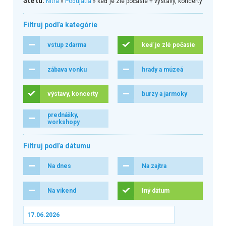
Ste tu:
Nitra
»
Podujatia
» keď je zlé počasie + výstavy, koncerty
Filtruj podľa kategórie
vstup zdarma
keď je zlé počasie
zábava vonku
hrady a múzeá
výstavy, koncerty
burzy a jarmoky
prednášky,
workshopy
Filtruj podľa dátumu
Na dnes
Na zajtra
Na víkend
Iný dátum