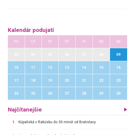
Kalendár podujatí
PO
UT
ST
ŠT
PI
SO
NE
03
04
05
06
07
08
09
10
11
12
13
14
15
16
17
18
19
20
21
22
23
24
25
26
27
28
29
30
Najčítanejšie
1.
Kúpaliská v Rakúsku do 30 minút od Bratislavy