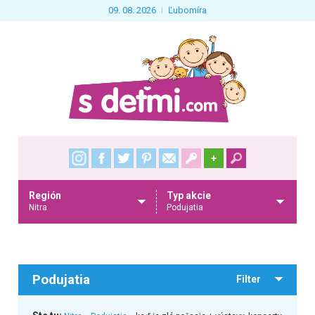
09. 08. 2026
Ľubomíra
+
Región
Typ akcie
Nitra
Podujatia
Podujatia
Filter