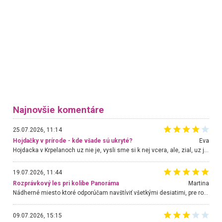
Najnovšie komentáre
25.07.2026, 11:14
Hojdačky v prírode - kde všade sú ukryté?
Eva
Hojdacka v Krpelanoch uz nie je, vysli sme si k nej vcera, ale, zial, uz je znicena. Ak sem planujete cestu len kvoli hojdacke, mozete si ju usetrit. Krasny vyhlad je tu vsak aj bez hojdacky :-)
19.07.2026, 11:44
Rozprávkový les pri kolibe Panoráma
Martina
Nádherné miesto ktoré odporúčam navštíviť všetkými desiatimi, pre rodiny s deťmi, dôchodcom... Proste a jednoducho ozaj rozprávkový les.. určite ešte prídeme. Odniesli sme si na pamiatku krásne tričká,
09.07.2026, 15:15