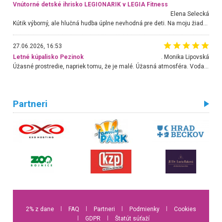
Vnútorné detské ihrisko LEGIONARIK v LEGIA Fitness
Elena Selecká
Kútik výborný, ale hlučná hudba úplne nevhodná pre deti. Na moju žiadosť o aspoň sušenie nereagovali.
27.06.2026, 16:53
Letné kúpalisko Pezinok
. Monika Lipovská
Úžasné prostredie, napriek tomu, že je malé. Úžasná atmosféra. Voda fantastická a nádherná. Ľudí je pomerne veľa, ale su mili a ohľaduplní. Je veľmi zaujímavé sledovať, ako dokážu spolu športovať cudzí ľudia a bez ohľadu na vek. Vládne tu pohoda. Vnuka neviem dostať z vody. Ďakujem za krásny deň . Urcite sa sem vrátim. Jediný problém je s parkovaním, ale aj ten sa mi podarilo vyriešiť. Monika Bratislava
Partneri
2% z dane
l
FAQ
l
Partneri
l
Podmienky
l
Cookies
l
GDPR
l
Štatút súťaží