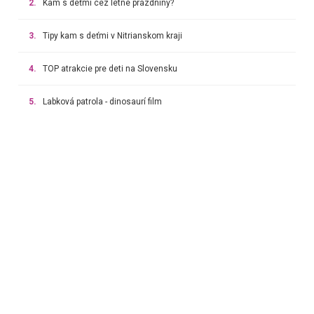
2.
Kam s deťmi cez letné prázdniny?
3.
Tipy kam s deťmi v Nitrianskom kraji
4.
TOP atrakcie pre deti na Slovensku
5.
Labková patrola - dinosaurí film