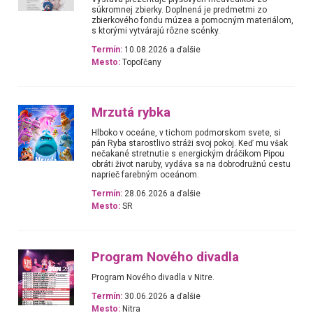
súkromnej zbierky. Doplnená je predmetmi zo
zbierkového fondu múzea a pomocným materiálom,
s ktorými vytvárajú rôzne scénky.
Termín:
10.08.2026 a ďalšie
Mesto:
Topoľčany
Mrzutá rybka
Hlboko v oceáne, v tichom podmorskom svete, si
pán Ryba starostlivo stráži svoj pokoj. Keď mu však
nečakané stretnutie s energickým dráčikom Pipou
obráti život naruby, vydáva sa na dobrodružnú cestu
naprieč farebným oceánom.
Termín:
28.06.2026 a ďalšie
Mesto:
SR
Program Nového divadla
Program Nového divadla v Nitre.
Termín:
30.06.2026 a ďalšie
Mesto:
Nitra