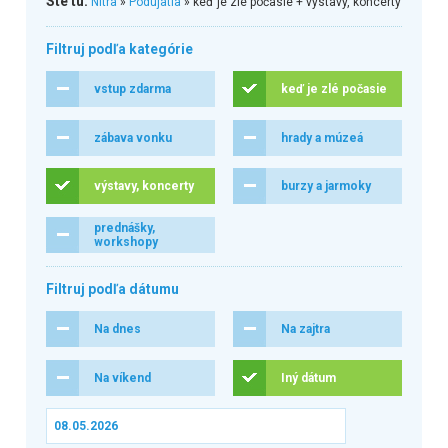
Ste tu:
Nitra
»
Podujatia
» keď je zlé počasie + výstavy, koncerty
Filtruj podľa kategórie
vstup zdarma
keď je zlé počasie
zábava vonku
hrady a múzeá
výstavy, koncerty
burzy a jarmoky
prednášky,
workshopy
Filtruj podľa dátumu
Na dnes
Na zajtra
Na víkend
Iný dátum