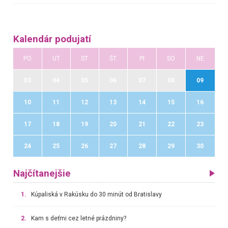
Kalendár podujatí
PO
UT
ST
ŠT
PI
SO
NE
03
04
05
06
07
08
09
10
11
12
13
14
15
16
17
18
19
20
21
22
23
24
25
26
27
28
29
30
Najčítanejšie
1.
Kúpaliská v Rakúsku do 30 minút od Bratislavy
2.
Kam s deťmi cez letné prázdniny?