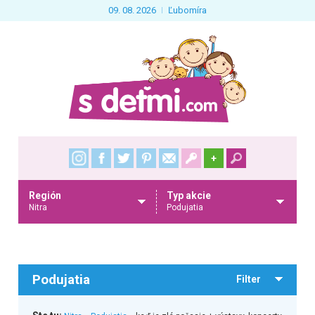
09. 08. 2026
Ľubomíra
+
Región
Typ akcie
Nitra
Podujatia
Podujatia
Filter