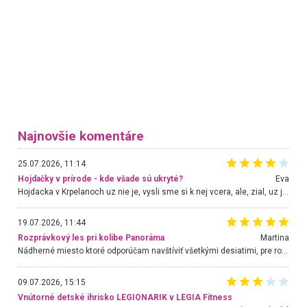
Najnovšie komentáre
25.07.2026, 11:14
Hojdačky v prírode - kde všade sú ukryté?
Eva
Hojdacka v Krpelanoch uz nie je, vysli sme si k nej vcera, ale, zial, uz je znicena. Ak sem planujete cestu len kvoli hojdacke, mozete si ju usetrit. Krasny vyhlad je tu vsak aj bez hojdacky :-)
19.07.2026, 11:44
Rozprávkový les pri kolibe Panoráma
Martina
Nádherné miesto ktoré odporúčam navštíviť všetkými desiatimi, pre rodiny s deťmi, dôchodcom... Proste a jednoducho ozaj rozprávkový les.. určite ešte prídeme. Odniesli sme si na pamiatku krásne tričká,
09.07.2026, 15:15
Vnútorné detské ihrisko LEGIONARIK v LEGIA Fitness