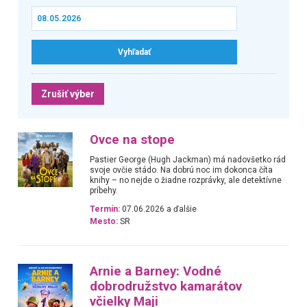
Zrušiť výber
Ovce na stope
Pastier George (Hugh Jackman) má nadovšetko rád
svoje ovčie stádo. Na dobrú noc im dokonca číta
knihy – no nejde o žiadne rozprávky, ale detektívne
príbehy.
Termín:
07.06.2026 a ďalšie
Mesto:
SR
Arnie a Barney: Vodné
dobrodružstvo kamarátov
včielky Maji