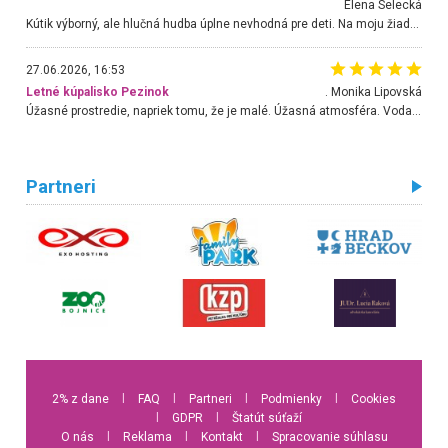
Elena Selecká
Kútik výborný, ale hlučná hudba úplne nevhodná pre deti. Na moju žiadosť o aspoň sušenie nereagovali.
27.06.2026, 16:53
Letné kúpalisko Pezinok
. Monika Lipovská
Úžasné prostredie, napriek tomu, že je malé. Úžasná atmosféra. Voda fantastická a nádherná. Ľudí je pomerne veľa, ale su mili a ohľaduplní. Je veľmi zaujímavé sledovať, ako dokážu spolu športovať cudzí ľudia a bez ohľadu na vek. Vládne tu pohoda. Vnuka neviem dostať z vody. Ďakujem za krásny deň . Urcite sa sem vrátim. Jediný problém je s parkovaním, ale aj ten sa mi podarilo vyriešiť. Monika Bratislava
Partneri
2% z dane
l
FAQ
l
Partneri
l
Podmienky
l
Cookies
l
GDPR
l
Štatút súťaží
O nás
l
Reklama
l
Kontakt
l
Spracovanie súhlasu