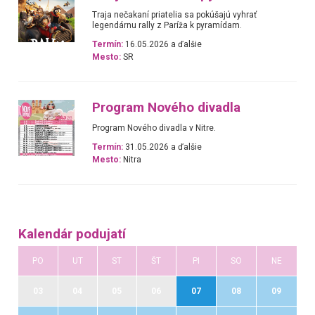
Traja nečakaní priatelia sa pokúšajú vyhrať
legendárnu rally z Paríža k pyramídam.
Termín:
16.05.2026 a ďalšie
Mesto:
SR
Program Nového divadla
Program Nového divadla v Nitre.
Termín:
31.05.2026 a ďalšie
Mesto:
Nitra
Kalendár podujatí
PO
UT
ST
ŠT
PI
SO
NE
03
04
05
06
07
08
09