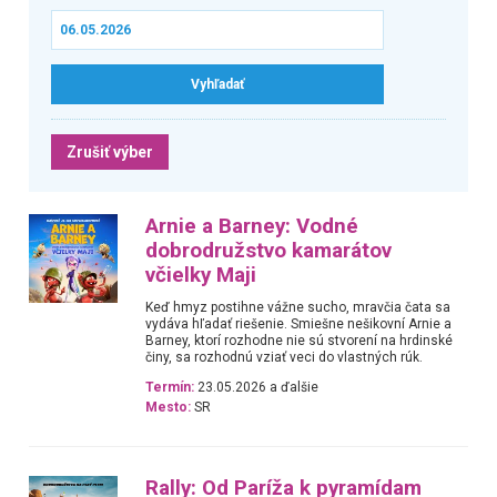
Zrušiť výber
Arnie a Barney: Vodné
dobrodružstvo kamarátov
včielky Maji
Keď hmyz postihne vážne sucho, mravčia čata sa
vydáva hľadať riešenie. Smiešne nešikovní Arnie a
Barney, ktorí rozhodne nie sú stvorení na hrdinské
činy, sa rozhodnú vziať veci do vlastných rúk.
Termín:
23.05.2026 a ďalšie
Mesto:
SR
Rally: Od Paríža k pyramídam