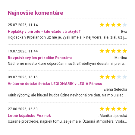
Najnovšie komentáre
25.07.2026, 11:14
Hojdačky v prírode - kde všade sú ukryté?
Eva
Hojdacka v Krpelanoch uz nie je, vysli sme si k nej vcera, ale, zial, uz je znicena. Ak sem planujete cestu len kvoli hojdacke, mozete si ju usetrit. Krasny vyhlad je tu vsak aj bez hojdacky :-)
19.07.2026, 11:44
Rozprávkový les pri kolibe Panoráma
Martina
Nádherné miesto ktoré odporúčam navštíviť všetkými desiatimi, pre rodiny s deťmi, dôchodcom... Proste a jednoducho ozaj rozprávkový les.. určite ešte prídeme. Odniesli sme si na pamiatku krásne tričká,
09.07.2026, 15:15
Vnútorné detské ihrisko LEGIONARIK v LEGIA Fitness
Elena Selecká
Kútik výborný, ale hlučná hudba úplne nevhodná pre deti. Na moju žiadosť o aspoň sušenie nereagovali.
27.06.2026, 16:53
Letné kúpalisko Pezinok
. Monika Lipovská
Úžasné prostredie, napriek tomu, že je malé. Úžasná atmosféra. Voda fantastická a nádherná. Ľudí je pomerne veľa, ale su mili a ohľaduplní. Je veľmi zaujímavé sledovať, ako dokážu spolu športovať cudzí ľudia a bez ohľadu na vek. Vládne tu pohoda. Vnuka neviem dostať z vody. Ďakujem za krásny deň . Urcite sa sem vrátim. Jediný problém je s parkovaním, ale aj ten sa mi podarilo vyriešiť. Monika Bratislava