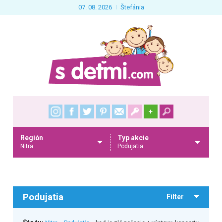
07. 08. 2026
Štefánia
+
Región
Typ akcie
Nitra
Podujatia
Podujatia
Filter