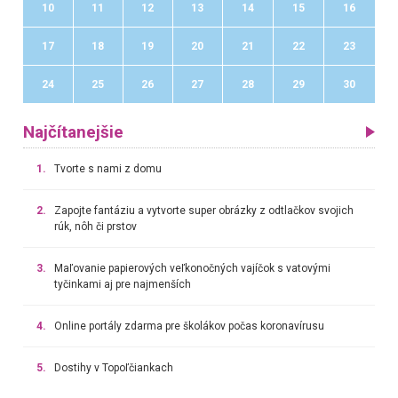
10
11
12
13
14
15
16
17
18
19
20
21
22
23
24
25
26
27
28
29
30
Najčítanejšie
1.
Tvorte s nami z domu
2.
Zapojte fantáziu a vytvorte super obrázky z odtlačkov svojich
rúk, nôh či prstov
3.
Maľovanie papierových veľkonočných vajíčok s vatovými
tyčinkami aj pre najmenších
4.
Online portály zdarma pre školákov počas koronavírusu
5.
Dostihy v Topoľčiankach