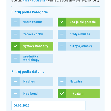
Ste tu:
Nitra
»
Podujatia
» keď je zlé počasie + výstavy, koncerty
Filtruj podľa kategórie
vstup zdarma
keď je zlé počasie
zábava vonku
hrady a múzeá
výstavy, koncerty
burzy a jarmoky
prednášky,
workshopy
Filtruj podľa dátumu
Na dnes
Na zajtra
Na víkend
Iný dátum