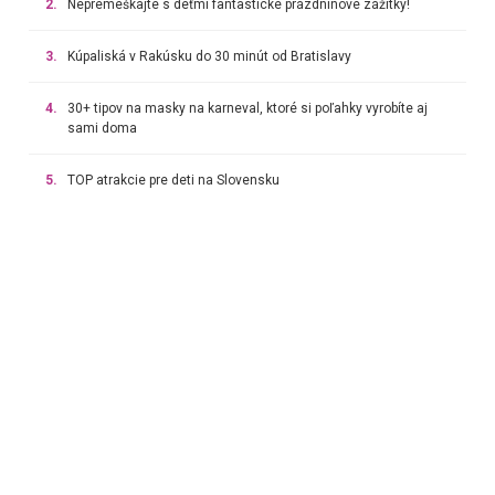
2.
Nepremeškajte s deťmi fantastické prázdninové zážitky!
3.
Kúpaliská v Rakúsku do 30 minút od Bratislavy
4.
30+ tipov na masky na karneval, ktoré si poľahky vyrobíte aj
sami doma
5.
TOP atrakcie pre deti na Slovensku