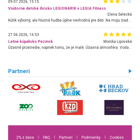
09.07.2026, 15:15
Vnútorné detské ihrisko LEGIONARIK v LEGIA Fitness
Elena Selecká
Kútik výborný, ale hlučná hudba úplne nevhodná pre deti. Na moju žiadosť o aspoň sušenie nereagovali.
27.06.2026, 16:53
Letné kúpalisko Pezinok
. Monika Lipovská
Úžasné prostredie, napriek tomu, že je malé. Úžasná atmosféra. Voda fantastická a nádherná. Ľudí je pomerne veľa, ale su mili a ohľaduplní. Je veľmi zaujímavé sledovať, ako dokážu spolu športovať cudzí ľudia a bez ohľadu na vek. Vládne tu pohoda. Vnuka neviem dostať z vody. Ďakujem za krásny deň . Urcite sa sem vrátim. Jediný problém je s parkovaním, ale aj ten sa mi podarilo vyriešiť. Monika Bratislava
Partneri
2% z dane
l
FAQ
l
Partneri
l
Podmienky
l
Cookies