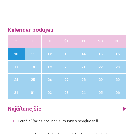
Kalendár podujatí
PO
UT
ST
ŠT
PI
SO
NE
10
11
12
13
14
15
16
17
18
19
20
21
22
23
24
25
26
27
28
29
30
31
01
02
03
04
05
06
Najčítanejšie
1.
Letná súťaž na posilnenie imunity s neoglucan®