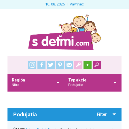
10. 08. 2026
Vavrinec
+
Región
Typ akcie
Nitra
Podujatia
Podujatia
Filter