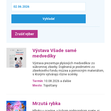
Zrušiť výber
Výstava Všade samé
medvedíky
Výstava prezentuje plyšových medvedíkov zo
súkromnej zbierky. Doplnená je predmetmi zo
zbierkového fondu múzea a pomocným materiálom,
s ktorými vytvárajú rôzne scénky.
Termín:
10.08.2026 a ďalšie
Mesto:
Topoľčany
Mrzutá rybka
Hlboko v oceáne, v tichom podmorskom svete, si