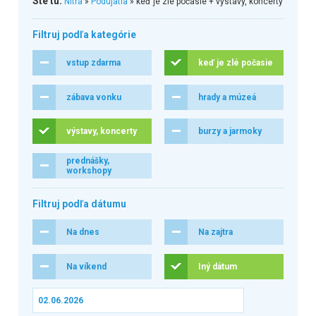
Ste tu:
Nitra
»
Podujatia
» keď je zlé počasie + výstavy, koncerty
Filtruj podľa kategórie
vstup zdarma
keď je zlé počasie
zábava vonku
hrady a múzeá
výstavy, koncerty
burzy a jarmoky
prednášky,
workshopy
Filtruj podľa dátumu
Na dnes
Na zajtra
Na víkend
Iný dátum