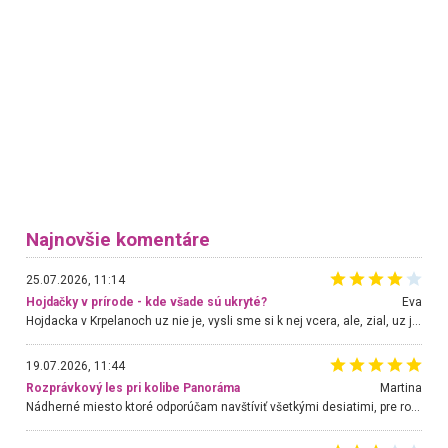
Najnovšie komentáre
25.07.2026, 11:14
Hojdačky v prírode - kde všade sú ukryté?
Eva
Hojdacka v Krpelanoch uz nie je, vysli sme si k nej vcera, ale, zial, uz je znicena. Ak sem planujete cestu len kvoli hojdacke, mozete si ju usetrit. Krasny vyhlad je tu vsak aj bez hojdacky :-)
19.07.2026, 11:44
Rozprávkový les pri kolibe Panoráma
Martina
Nádherné miesto ktoré odporúčam navštíviť všetkými desiatimi, pre rodiny s deťmi, dôchodcom... Proste a jednoducho ozaj rozprávkový les.. určite ešte prídeme. Odniesli sme si na pamiatku krásne tričká,