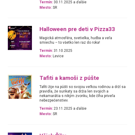
Termín:
30.11.2025 a ďalšie
Mesto:
SR
Halloween pre deti v Pizza33
Magická atmosféra, svetielka, hudba a veľa
smiechu – to všetko len raz do roka!
Termín:
31.10.2025
Mesto:
Levice
Tafiti a kamoši z púšte
Tafiti žije na púšti so svojou veľkou rodinou a drží sa
pravidla, že surikaty sa držia len svojich a
nekamarátia s nikým zvonku, kde číha priveľa
nebezpečenstiev.
Termín:
23.11.2025 a ďalšie
Mesto:
SR