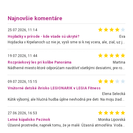
Najnovšie komentáre
25.07.2026, 11:14
Hojdačky v prírode - kde všade sú ukryté?
Eva
Hojdacka v Krpelanoch uz nie je, vysli sme si k nej vcera, ale, zial, uz je znicena. Ak sem planujete cestu len kvoli hojdacke, mozete si ju usetrit. Krasny vyhlad je tu vsak aj bez hojdacky :-)
19.07.2026, 11:44
Rozprávkový les pri kolibe Panoráma
Martina
Nádherné miesto ktoré odporúčam navštíviť všetkými desiatimi, pre rodiny s deťmi, dôchodcom... Proste a jednoducho ozaj rozprávkový les.. určite ešte prídeme. Odniesli sme si na pamiatku krásne tričká,
09.07.2026, 15:15
Vnútorné detské ihrisko LEGIONARIK v LEGIA Fitness
Elena Selecká
Kútik výborný, ale hlučná hudba úplne nevhodná pre deti. Na moju žiadosť o aspoň sušenie nereagovali.
27.06.2026, 16:53
Letné kúpalisko Pezinok
. Monika Lipovská
Úžasné prostredie, napriek tomu, že je malé. Úžasná atmosféra. Voda fantastická a nádherná. Ľudí je pomerne veľa, ale su mili a ohľaduplní. Je veľmi zaujímavé sledovať, ako dokážu spolu športovať cudzí ľudia a bez ohľadu na vek. Vládne tu pohoda. Vnuka neviem dostať z vody. Ďakujem za krásny deň . Urcite sa sem vrátim. Jediný problém je s parkovaním, ale aj ten sa mi podarilo vyriešiť. Monika Bratislava