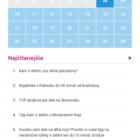
03
04
05
06
07
08
09
10
11
12
13
14
15
16
17
18
19
20
21
22
23
24
25
26
27
28
29
30
Najčítanejšie
1.
Kam s deťmi cez letné prázdniny?
2.
Kúpaliská v Rakúsku do 30 minút od Bratislavy
3.
TOP atrakcie pre deti na Slovensku
4.
Tipy kam s deťmi v Nitrianskom kraji
5.
Hundrú vám deti na dlhé túry? Pozrite si naše tipy na
nenáročné výlety s deťmi len do 15 minút chôdze