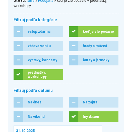
Ste tu:
Nitra
»
Podujatia
» keď je zlé počasie + prednášky,
workshopy
Filtruj podľa kategórie
vstup zdarma
keď je zlé počasie
zábava vonku
hrady a múzeá
výstavy, koncerty
burzy a jarmoky
prednášky,
workshopy
Filtruj podľa dátumu
Na dnes
Na zajtra
Na víkend
Iný dátum