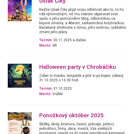
Ušiak Čiky
Keďže Ušiak Čiky prijal svoju odlišnosť ako to, čo ho
robí výnimočným, nič mu nebráni objavovať svet
spolu s jeho pomocníkmi Meg, odborníčkou na
bojové umenia, a Abeom, sarkastickou korytnačkou.
Nečakané stretnutie s Ginou, jeho sestrou, radikálne
zmení jeho plány.
Termín:
30.11.2025 a ďalšie
Mesto:
SR
Halloween party v Chrobáčiku
Zober si masku, lampášik a príď si po kopec zábavy
31.10.2025 o 16:30 hod.
Termín:
31.10.2025
Mesto:
Vráble
Ponožkový október 2025
Škôlky, školy, knižnice, hasiči, policajti, politici,
jednotlivci, firmy, obce, mestá, Vás všetkých
pozývame zapojiť sa do našej ponožkovej kampane!