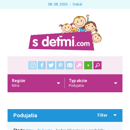
08. 08. 2026
Oskár
+
Región
Typ akcie
Nitra
Podujatia
Podujatia
Filter