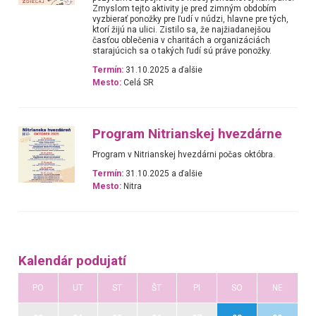
Zmyslom tejto aktivity je pred zimným obdobím
vyzbierať ponožky pre ľudí v núdzi, hlavne pre tých,
ktorí žijú na ulici. Zistilo sa, že najžiadanejšou
časťou oblečenia v charitách a organizáciách
starajúcich sa o takých ľudí sú práve ponožky.
Termín:
31.10.2025 a ďalšie
Mesto:
Celá SR
Program Nitrianskej hvezdárne
Program v Nitrianskej hvezdárni počas októbra.
Termín:
31.10.2025 a ďalšie
Mesto:
Nitra
Kalendár podujatí
PO
UT
ST
ŠT
PI
SO
NE