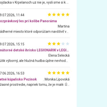
Hojdacka v Krpelanoch uz nie je, vysli sme si k nej vcera, ale, zial, uz je znicena. Ak sem planujete cestu len kvoli hojdacke, mozete si ju usetrit. Krasny vyhlad je tu vsak aj bez hojdacky :-)
9.07.2026, 11:44
ozprávkový les pri kolibe Panoráma
Martina
Nádherné miesto ktoré odporúčam navštíviť všetkými desiatimi, pre rodiny s deťmi, dôchodcom... Proste a jednoducho ozaj rozprávkový les.. určite ešte prídeme. Odniesli sme si na pamiatku krásne tričká,
9.07.2026, 15:15
Vnútorné detské ihrisko LEGIONARIK v LEGIA Fitness
Elena Selecká
Kútik výborný, ale hlučná hudba úplne nevhodná pre deti. Na moju žiadosť o aspoň sušenie nereagovali.
7.06.2026, 16:53
etné kúpalisko Pezinok
. Monika Lipovská
Úžasné prostredie, napriek tomu, že je malé. Úžasná atmosféra. Voda fantastická a nádherná. Ľudí je pomerne veľa, ale su mili a ohľaduplní. Je veľmi zaujímavé sledovať, ako dokážu spolu športovať cudzí ľudia a bez ohľadu na vek. Vládne tu pohoda. Vnuka neviem dostať z vody. Ďakujem za krásny deň . Urcite sa sem vrátim. Jediný problém je s parkovaním, ale aj ten sa mi podarilo vyriešiť. Monika Bratislava