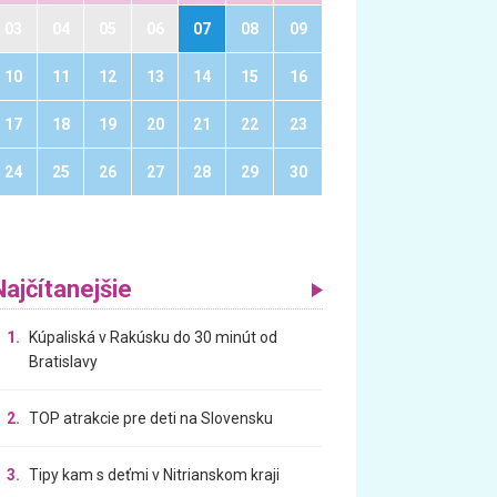
03
04
05
06
07
08
09
10
11
12
13
14
15
16
17
18
19
20
21
22
23
24
25
26
27
28
29
30
Najčítanejšie
1.
Kúpaliská v Rakúsku do 30 minút od
Bratislavy
2.
TOP atrakcie pre deti na Slovensku
3.
Tipy kam s deťmi v Nitrianskom kraji