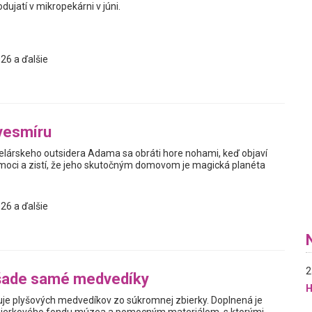
jatí v mikropekárni v júni.
26 a ďalšie
vesmíru
elárskeho outsidera Adama sa obráti hore nohami, keď objaví
oci a zistí, že jeho skutočným domovom je magická planéta
26 a ďalšie
2
šade samé medvedíky
H
je plyšových medvedíkov zo súkromnej zbierky. Doplnená je