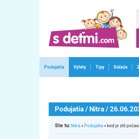
Podujatia
Výlety
Tipy
Súťaže
Podujatia
/ Nitra / 26.06.2
Ste tu:
Nitra
»
Podujatia
» keď je zlé poča