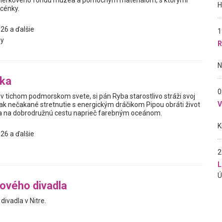
ierkového fondu múzea a pomocným materiálom, s ktorými
scénky.
26 a ďalšie
1
y
R
bka
0
v tichom podmorskom svete, si pán Ryba starostlivo stráži svoj
ak nečakané stretnutie s energickým dráčikom Pipou obráti život
sa na dobrodružnú cestu naprieč farebným oceánom.
26 a ďalšie
2
L
ového divadla
ivadla v Nitre.