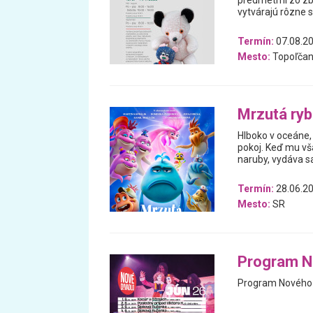
predmetmi zo zb
vytvárajú rôzne 
Termín:
07.08.20
Mesto:
Topoľčan
Mrzutá ry
Hlboko v oceáne, 
pokoj. Keď mu vš
naruby, vydáva 
Termín:
28.06.20
Mesto:
SR
Program N
Program Nového d