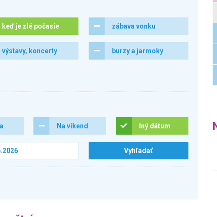
keď je zlé počasie
zábava vonku
výstavy, koncerty
burzy a jarmoky
ra
Na víkend
Iný dátum