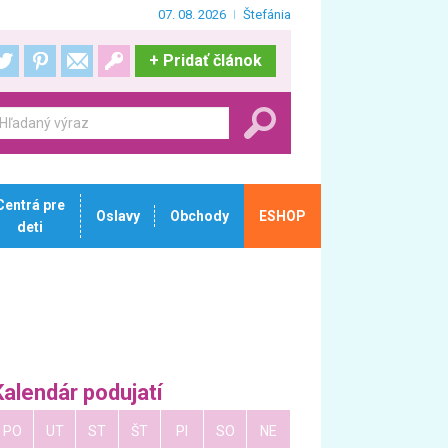
07. 08. 2026
Štefánia
+
Pridať článok
Centrá pre
Oslavy
Obchody
ESHOP
deti
Kalendár podujatí
PO
UT
ST
ŠT
PI
SO
NE