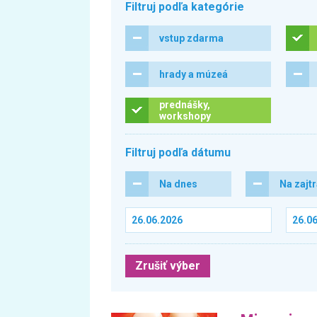
Filtruj podľa kategórie
vstup zdarma
hrady a múzeá
prednášky,
workshopy
Filtruj podľa dátumu
Na dnes
Na zajt
Zrušiť výber