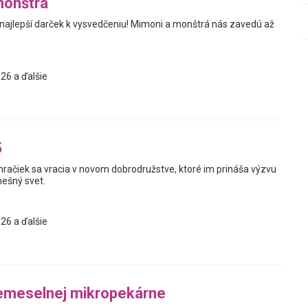
monštrá
 najlepší darček k vysvedčeniu! Mimoni a monštrá nás zavedú až
26 a ďalšie
5
hračiek sa vracia v novom dobrodružstve, ktoré im prináša výzvu
nešný svet.
26 a ďalšie
emeselnej mikropekárne