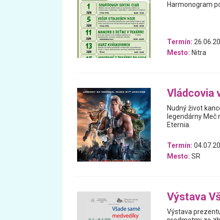
Harmonogram podu
Termín:
26.06.20
Mesto:
Nitra
Vládcovia 
Nudný život kanc
legendárny Meč m
Eternia.
Termín:
04.07.20
Mesto:
SR
Výstava V
Výstava prezentu