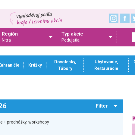
Región
Typ akcie
Nitra
Podujatia
Dovolenky,
Ubytovanie,
Zahraničie
Krúžky
Tábory
Reštaurácie
026
Filter
sie + prednášky, workshopy