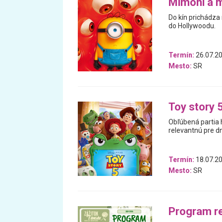
Mimoni a 
Do kín prichádza
do Hollywoodu.
Termín:
26.07.20
Mesto:
SR
Toy story 
Obľúbená partia 
relevantnú pre d
Termín:
18.07.20
Mesto:
SR
Program r