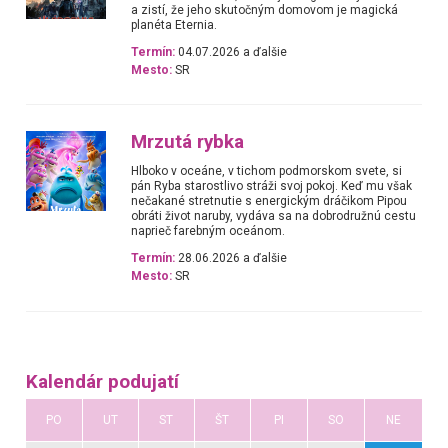
a zistí, že jeho skutočným domovom je magická
planéta Eternia.
Termín:
04.07.2026 a ďalšie
Mesto:
SR
Mrzutá rybka
Hlboko v oceáne, v tichom podmorskom svete, si
pán Ryba starostlivo stráži svoj pokoj. Keď mu však
nečakané stretnutie s energickým dráčikom Pipou
obráti život naruby, vydáva sa na dobrodružnú cestu
naprieč farebným oceánom.
Termín:
28.06.2026 a ďalšie
Mesto:
SR
Kalendár podujatí
PO
UT
ST
ŠT
PI
SO
NE