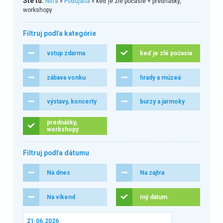
Ste tu:
Nitra
»
Podujatia
» keď je zlé počasie + prednášky,
workshopy
Filtruj podľa kategórie
vstup zdarma
keď je zlé počasie
zábava vonku
hrady a múzeá
výstavy, koncerty
burzy a jarmoky
prednášky,
workshopy
Filtruj podľa dátumu
Na dnes
Na zajtra
Na víkend
Iný dátum