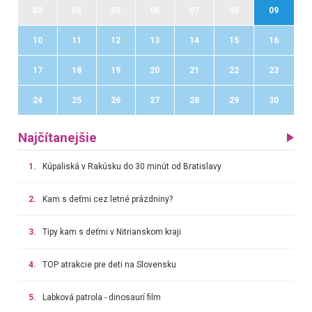
03
04
05
06
07
08
09
10
11
12
13
14
15
16
17
18
19
20
21
22
23
24
25
26
27
28
29
30
Najčítanejšie
1.
Kúpaliská v Rakúsku do 30 minút od Bratislavy
2.
Kam s deťmi cez letné prázdniny?
3.
Tipy kam s deťmi v Nitrianskom kraji
4.
TOP atrakcie pre deti na Slovensku
5.
Labková patrola - dinosaurí film