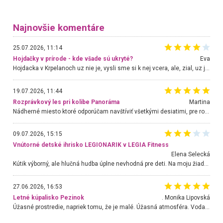
Najnovšie komentáre
25.07.2026, 11:14
Hojdačky v prírode - kde všade sú ukryté?
Eva
Hojdacka v Krpelanoch uz nie je, vysli sme si k nej vcera, ale, zial, uz je znicena. Ak sem planujete cestu len kvoli hojdacke, mozete si ju usetrit. Krasny vyhlad je tu vsak aj bez hojdacky :-)
19.07.2026, 11:44
Rozprávkový les pri kolibe Panoráma
Martina
Nádherné miesto ktoré odporúčam navštíviť všetkými desiatimi, pre rodiny s deťmi, dôchodcom... Proste a jednoducho ozaj rozprávkový les.. určite ešte prídeme. Odniesli sme si na pamiatku krásne tričká,
09.07.2026, 15:15
Vnútorné detské ihrisko LEGIONARIK v LEGIA Fitness
Elena Selecká
Kútik výborný, ale hlučná hudba úplne nevhodná pre deti. Na moju žiadosť o aspoň sušenie nereagovali.
27.06.2026, 16:53
Letné kúpalisko Pezinok
. Monika Lipovská
Úžasné prostredie, napriek tomu, že je malé. Úžasná atmosféra. Voda fantastická a nádherná. Ľudí je pomerne veľa, ale su mili a ohľaduplní. Je veľmi zaujímavé sledovať, ako dokážu spolu športovať cudzí ľudia a bez ohľadu na vek. Vládne tu pohoda. Vnuka neviem dostať z vody. Ďakujem za krásny deň . Urcite sa sem vrátim. Jediný problém je s parkovaním, ale aj ten sa mi podarilo vyriešiť. Monika Bratislava