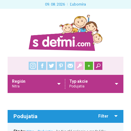
09. 08. 2026
Ľubomíra
+
Región
Typ akcie
Nitra
Podujatia
Podujatia
Filter