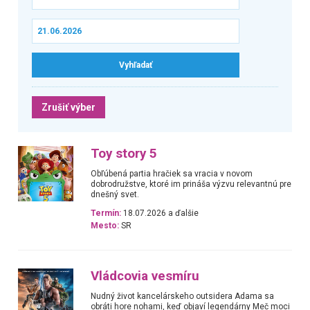
Zrušiť výber
Toy story 5
Obľúbená partia hračiek sa vracia v novom
dobrodružstve, ktoré im prináša výzvu relevantnú pre
dnešný svet.
Termín:
18.07.2026 a ďalšie
Mesto:
SR
Vládcovia vesmíru
Nudný život kancelárskeho outsidera Adama sa
obráti hore nohami, keď objaví legendárny Meč moci