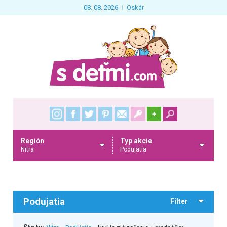
08. 08. 2026
Oskár
+
Región
Typ akcie
Nitra
Podujatia
Podujatia
Filter