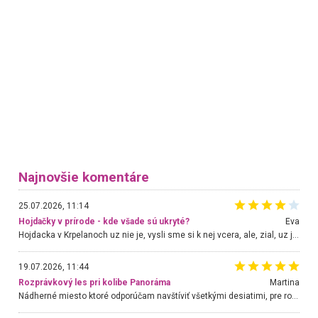
Najnovšie komentáre
25.07.2026, 11:14
Hojdačky v prírode - kde všade sú ukryté?
Eva
Hojdacka v Krpelanoch uz nie je, vysli sme si k nej vcera, ale, zial, uz je znicena. Ak sem planujete cestu len kvoli hojdacke, mozete si ju usetrit. Krasny vyhlad je tu vsak aj bez hojdacky :-)
19.07.2026, 11:44
Rozprávkový les pri kolibe Panoráma
Martina
Nádherné miesto ktoré odporúčam navštíviť všetkými desiatimi, pre rodiny s deťmi, dôchodcom... Proste a jednoducho ozaj rozprávkový les.. určite ešte prídeme. Odniesli sme si na pamiatku krásne tričká,