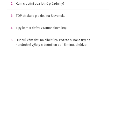
2.
Kam s deťmi cez letné prázdniny?
3.
TOP atrakcie pre deti na Slovensku
4.
Tipy kam s deťmi v Nitrianskom kraji
5.
Hundrú vám deti na dlhé túry? Pozrite si naše tipy na
nenáročné výlety s deťmi len do 15 minút chôdze