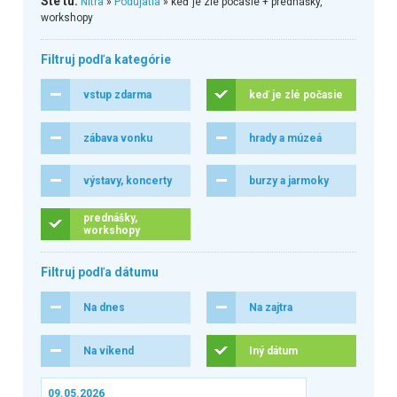
Ste tu:
Nitra
»
Podujatia
» keď je zlé počasie + prednášky,
workshopy
Filtruj podľa kategórie
vstup zdarma
keď je zlé počasie
zábava vonku
hrady a múzeá
výstavy, koncerty
burzy a jarmoky
prednášky,
workshopy
Filtruj podľa dátumu
Na dnes
Na zajtra
Na víkend
Iný dátum