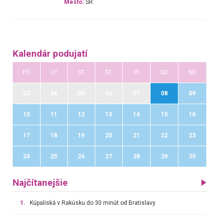
Mesto:
SR
Kalendár podujatí
PO
UT
ST
ŠT
PI
SO
NE
03
04
05
06
07
08
09
10
11
12
13
14
15
16
17
18
19
20
21
22
23
24
25
26
27
28
29
30
Najčítanejšie
1.
Kúpaliská v Rakúsku do 30 minút od Bratislavy