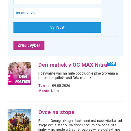
Zrušiť výber
Deň matiek v OC MAX Nitra
TOP
Pozývame vás na milé popoludnie plné tvorenia a
radosti pri príležitosti Dňa matiek.
Termín:
09.05.2026
Mesto:
Nitra
Ovce na stope
Pastier George (Hugh Jackman) má nadovšetko rád
svoje ovčie stádo. Na dobrú noc im dokonca číta
knihy – no nejde o žiadne rozprávky, ale detektívne