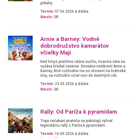
príbehy.
Termín:
07.06.2026 a ďalšie
Mesto:
SR
Arnie a Barney: Vodné
dobrodružstvo kamarátov
včielky Maji
Keď hmyz postihne vážne sucho, mravčia čata sa
vydáva hľadať riešenie. Smiešne nešikovní Arnie a
Barney, ktorí rozhodne nie sú stvorení na hrdinské
činy, sa rozhodnú vziať veci do vlastných rúk.
Termín:
23.05.2026 a ďalšie
Mesto:
SR
Rally: Od Paríža k pyramídam
Traja nečakaní priatelia sa pokúšajú vyhrať
legendárnu rally z Paríža k pyramídam.
Termín:
16.05.2026 a ďalšie