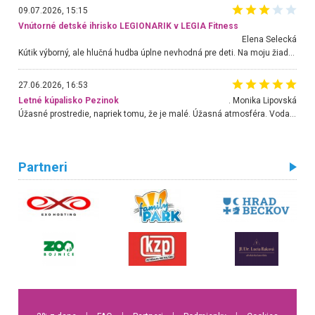
09.07.2026, 15:15
Vnútorné detské ihrisko LEGIONARIK v LEGIA Fitness
Elena Selecká
Kútik výborný, ale hlučná hudba úplne nevhodná pre deti. Na moju žiadosť o aspoň sušenie nereagovali.
27.06.2026, 16:53
Letné kúpalisko Pezinok
. Monika Lipovská
Úžasné prostredie, napriek tomu, že je malé. Úžasná atmosféra. Voda fantastická a nádherná. Ľudí je pomerne veľa, ale su mili a ohľaduplní. Je veľmi zaujímavé sledovať, ako dokážu spolu športovať cudzí ľudia a bez ohľadu na vek. Vládne tu pohoda. Vnuka neviem dostať z vody. Ďakujem za krásny deň . Urcite sa sem vrátim. Jediný problém je s parkovaním, ale aj ten sa mi podarilo vyriešiť. Monika Bratislava
Partneri