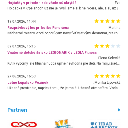
Hojdačky v prírode - kde všade sú ukryté?
Eva
Hojdacka v Krpelanoch uz nie je, vysli sme si k nej vcera, ale, zial, uz je znicena. Ak sem planujete cestu len kvoli hojdacke, mozete si ju usetrit. Krasny vyhlad je tu vsak aj bez hojdacky :-)
19.07.2026, 11:44
Rozprávkový les pri kolibe Panoráma
Martina
Nádherné miesto ktoré odporúčam navštíviť všetkými desiatimi, pre rodiny s deťmi, dôchodcom... Proste a jednoducho ozaj rozprávkový les.. určite ešte prídeme. Odniesli sme si na pamiatku krásne tričká,
09.07.2026, 15:15
Vnútorné detské ihrisko LEGIONARIK v LEGIA Fitness
Elena Selecká
Kútik výborný, ale hlučná hudba úplne nevhodná pre deti. Na moju žiadosť o aspoň sušenie nereagovali.
27.06.2026, 16:53
Letné kúpalisko Pezinok
. Monika Lipovská
Úžasné prostredie, napriek tomu, že je malé. Úžasná atmosféra. Voda fantastická a nádherná. Ľudí je pomerne veľa, ale su mili a ohľaduplní. Je veľmi zaujímavé sledovať, ako dokážu spolu športovať cudzí ľudia a bez ohľadu na vek. Vládne tu pohoda. Vnuka neviem dostať z vody. Ďakujem za krásny deň . Urcite sa sem vrátim. Jediný problém je s parkovaním, ale aj ten sa mi podarilo vyriešiť. Monika Bratislava
Partneri