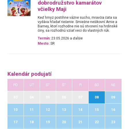
dobrodružstvo kamarátov
včielky Maji
Keď hmyz postihne vážne sucho, mravčia čata sa
vydáva hľadať riešenie. Smiešne nešikovní Arnie a
Barney, ktorí rozhodne nie sú stvorení na hrdinské
činy, sa rozhodnú vziať veci do vlastných rúk.
Termín:
23.05.2026 a ďalšie
Mesto:
SR
Kalendár podujatí
PO
UT
ST
ŠT
PI
SO
NE
03
04
05
06
07
08
09
10
11
12
13
14
15
16
17
18
19
20
21
22
23