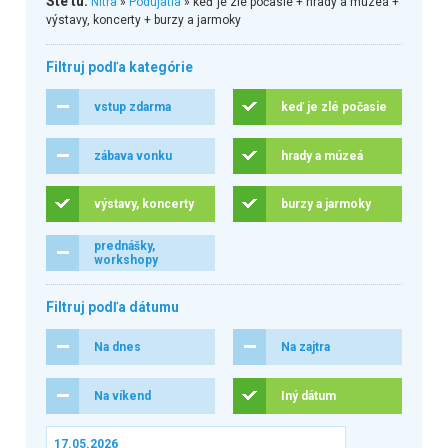
Ste tu:
Nitra
»
Podujatia
» keď je zlé počasie + hrady a múzeá +
výstavy, koncerty + burzy a jarmoky
Filtruj podľa kategórie
vstup zdarma
keď je zlé počasie
zábava vonku
hrady a múzeá
výstavy, koncerty
burzy a jarmoky
prednášky,
workshopy
Filtruj podľa dátumu
Na dnes
Na zajtra
Na víkend
Iný dátum