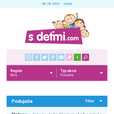
08. 08. 2026
Oskár
+
Región
Typ akcie
Nitra
Podujatia
Podujatia
Filter