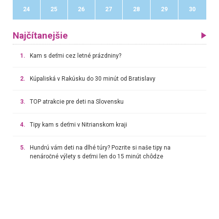
24
25
26
27
28
29
30
Najčítanejšie
1.
Kam s deťmi cez letné prázdniny?
2.
Kúpaliská v Rakúsku do 30 minút od Bratislavy
3.
TOP atrakcie pre deti na Slovensku
4.
Tipy kam s deťmi v Nitrianskom kraji
5.
Hundrú vám deti na dlhé túry? Pozrite si naše tipy na
nenáročné výlety s deťmi len do 15 minút chôdze