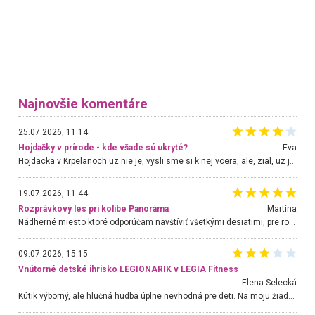
Najnovšie komentáre
25.07.2026, 11:14
Hojdačky v prírode - kde všade sú ukryté?
Eva
Hojdacka v Krpelanoch uz nie je, vysli sme si k nej vcera, ale, zial, uz je znicena. Ak sem planujete cestu len kvoli hojdacke, mozete si ju usetrit. Krasny vyhlad je tu vsak aj bez hojdacky :-)
19.07.2026, 11:44
Rozprávkový les pri kolibe Panoráma
Martina
Nádherné miesto ktoré odporúčam navštíviť všetkými desiatimi, pre rodiny s deťmi, dôchodcom... Proste a jednoducho ozaj rozprávkový les.. určite ešte prídeme. Odniesli sme si na pamiatku krásne tričká,
09.07.2026, 15:15
Vnútorné detské ihrisko LEGIONARIK v LEGIA Fitness
Elena Selecká
Kútik výborný, ale hlučná hudba úplne nevhodná pre deti. Na moju žiadosť o aspoň sušenie nereagovali.