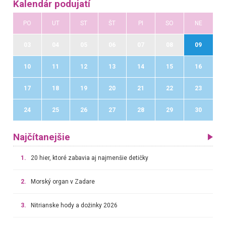
Kalendár podujatí
PO
UT
ST
ŠT
PI
SO
NE
03
04
05
06
07
08
09
10
11
12
13
14
15
16
17
18
19
20
21
22
23
24
25
26
27
28
29
30
Najčítanejšie
1.
20 hier, ktoré zabavia aj najmenšie detičky
2.
Morský organ v Zadare
3.
Nitrianske hody a dožinky 2026