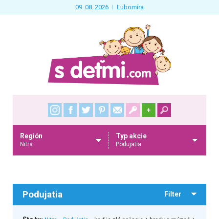
09. 08. 2026
Ľubomíra
+
Región
Typ akcie
Nitra
Podujatia
Podujatia
Filter