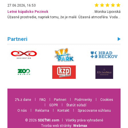
27.06.2026, 16:53
Letné kúpalisko Pezinok
. Monika Lipovská
Úžasné prostredie, napriek tomu, že je malé. Úžasná atmosféra. Voda fantastická a nádherná. Ľudí je pomerne veľa, ale su mili a ohľaduplní. Je veľmi zaujímavé sledovať, ako dokážu spolu športovať cudzí ľudia a bez ohľadu na vek. Vládne tu pohoda. Vnuka neviem dostať z vody. Ďakujem za krásny deň . Urcite sa sem vrátim. Jediný problém je s parkovaním, ale aj ten sa mi podarilo vyriešiť. Monika Bratislava
Partneri
2% z dane
l
FAQ
l
Partneri
l
Podmienky
l
Cookies
l
GDPR
l
Štatút súťaží
O nás
l
Reklama
l
Kontakt
l
Spracovanie súhlasu
© 2026
SDEŤMI.com
l
Všetky práva vyhradené
Tvorba web stránky:
Webmax