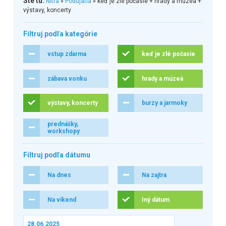
Ste tu:
Nitra
»
Podujatia
» keď je zlé počasie + hrady a múzeá +
výstavy, koncerty
Filtruj podľa kategórie
vstup zdarma
keď je zlé počasie
zábava vonku
hrady a múzeá
výstavy, koncerty
burzy a jarmoky
prednášky,
workshopy
Filtruj podľa dátumu
Na dnes
Na zajtra
Na víkend
Iný dátum