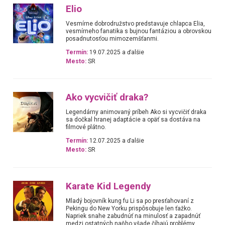
Elio
Vesmírne dobrodružstvo predstavuje chlapca Elia,
vesmírneho fanatika s bujnou fantáziou a obrovskou
posadnutosťou mimozemšťanmi.
Termín:
19.07.2025 a ďalšie
Mesto:
SR
Ako vycvičiť draka?
Legendárny animovaný príbeh Ako si vycvičiť draka
sa dočkal hranej adaptácie a opäť sa dostáva na
filmové plátno.
Termín:
12.07.2025 a ďalšie
Mesto:
SR
Karate Kid Legendy
Mladý bojovník kung fu Li sa po presťahovaní z
Pekingu do New Yorku prispôsobuje len ťažko.
Napriek snahe zabudnúť na minulosť a zapadnúť
medzi ostatných naňho všade číhajú problémy.