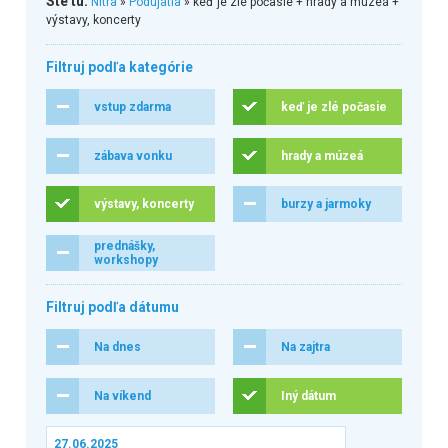
Ste tu:
Nitra
»
Podujatia
» keď je zlé počasie + hrady a múzeá +
výstavy, koncerty
Filtruj podľa kategórie
vstup zdarma
keď je zlé počasie
zábava vonku
hrady a múzeá
výstavy, koncerty
burzy a jarmoky
prednášky,
workshopy
Filtruj podľa dátumu
Na dnes
Na zajtra
Na víkend
Iný dátum