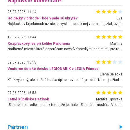
Najnovšie komentáre
25.07.2026, 11:14
Hojdačky v prírode - kde všade sú ukryté?
Eva
Hojdacka v Krpelanoch uz nie je, vysli sme si k nej vcera, ale, zial, uz je znicena. Ak sem planujete cestu len kvoli hojdacke, mozete si ju usetrit. Krasny vyhlad je tu vsak aj bez hojdacky :-)
19.07.2026, 11:44
Rozprávkový les pri kolibe Panoráma
Martina
Nádherné miesto ktoré odporúčam navštíviť všetkými desiatimi, pre rodiny s deťmi, dôchodcom... Proste a jednoducho ozaj rozprávkový les.. určite ešte prídeme. Odniesli sme si na pamiatku krásne tričká,
09.07.2026, 15:15
Vnútorné detské ihrisko LEGIONARIK v LEGIA Fitness
Elena Selecká
Kútik výborný, ale hlučná hudba úplne nevhodná pre deti. Na moju žiadosť o aspoň sušenie nereagovali.
27.06.2026, 16:53
Letné kúpalisko Pezinok
. Monika Lipovská
Úžasné prostredie, napriek tomu, že je malé. Úžasná atmosféra. Voda fantastická a nádherná. Ľudí je pomerne veľa, ale su mili a ohľaduplní. Je veľmi zaujímavé sledovať, ako dokážu spolu športovať cudzí ľudia a bez ohľadu na vek. Vládne tu pohoda. Vnuka neviem dostať z vody. Ďakujem za krásny deň . Urcite sa sem vrátim. Jediný problém je s parkovaním, ale aj ten sa mi podarilo vyriešiť. Monika Bratislava
Partneri