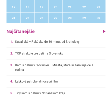
17
18
19
20
21
22
23
24
25
26
27
28
29
30
Najčítanejšie
1.
Kúpaliská v Rakúsku do 30 minút od Bratislavy
2.
TOP atrakcie pre deti na Slovensku
3.
Kam s deťmi v Slovinsku – Miesta, ktoré si zamiluje celá
rodina
4.
Labková patrola - dinosaurí film
5.
Tipy kam s deťmi v Nitrianskom kraji