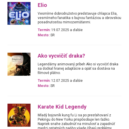
Elio
Vesmírne dobrodružstvo predstavuje chlapca Elia,
vesmírneho fanatika s bujnou fantáziou a obrovskou
posadnutosťou mimozemšťanmi.
Termín:
19.07.2025 a ďalšie
Mesto:
SR
Ako vycvičiť draka?
Legendárny animovaný príbeh Ako si vycvičiť draka
sa dočkal hranej adaptácie a opäť sa dostáva na
filmové plátno.
Termín:
12.07.2025 a ďalšie
Mesto:
SR
Karate Kid Legendy
Mladý bojovník kung fu Li sa po presťahovaní z
Pekingu do New Yorku prispôsobuje len ťažko.
Napriek snahe zabudnúť na minulosť a zapadnúť
medzi ostatných naňho všade číhajú problémy.