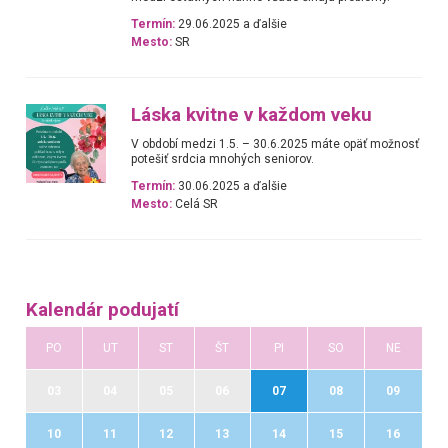
Termín:
29.06.2025 a ďalšie
Mesto:
SR
Láska kvitne v každom veku
V období medzi 1.5. – 30.6.2025 máte opäť možnosť
potešiť srdcia mnohých seniorov.
Termín:
30.06.2025 a ďalšie
Mesto:
Celá SR
Kalendár podujatí
PO
UT
ST
ŠT
PI
SO
NE
03
04
05
06
07
08
09
10
11
12
13
14
15
16