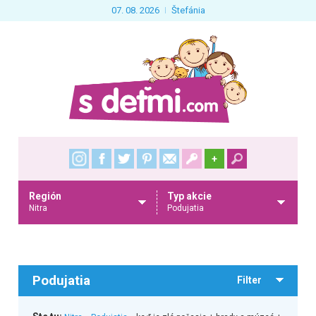
07. 08. 2026
Štefánia
+
Región
Typ akcie
Nitra
Podujatia
Podujatia
Filter