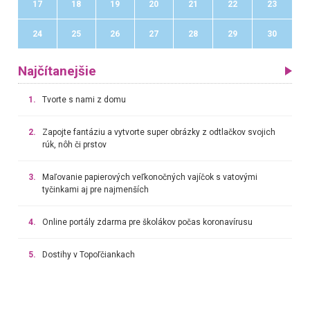
17
18
19
20
21
22
23
24
25
26
27
28
29
30
Najčítanejšie
1.
Tvorte s nami z domu
2.
Zapojte fantáziu a vytvorte super obrázky z odtlačkov svojich
rúk, nôh či prstov
3.
Maľovanie papierových veľkonočných vajíčok s vatovými
tyčinkami aj pre najmenších
4.
Online portály zdarma pre školákov počas koronavírusu
5.
Dostihy v Topoľčiankach