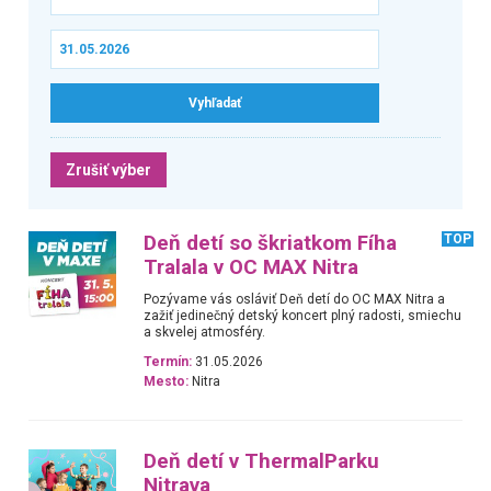
Zrušiť výber
Deň detí so škriatkom Fíha
TOP
Tralala v OC MAX Nitra
Pozývame vás osláviť Deň detí do OC MAX Nitra a
zažiť jedinečný detský koncert plný radosti, smiechu
a skvelej atmosféry.
Termín:
31.05.2026
Mesto:
Nitra
Deň detí v ThermalParku
Nitrava