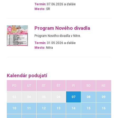
Termín:
07.06.2026 a ďalšie
Mesto:
SR
Program Nového divadla
Program Nového divadla v Nitre.
Termín:
31.05.2026 a ďalšie
Mesto:
Nitra
Kalendár podujatí
PO
UT
ST
ŠT
PI
SO
NE
03
04
05
06
07
08
09
10
11
12
13
14
15
16