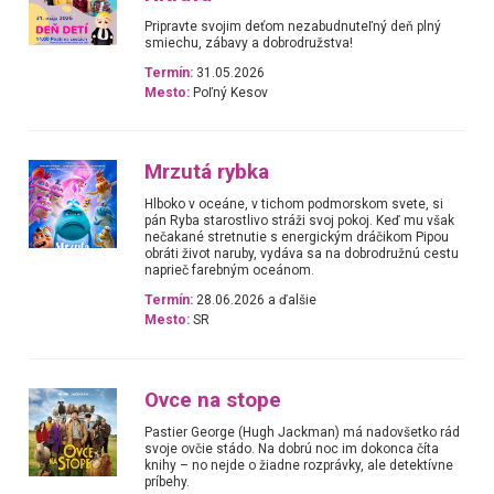
Pripravte svojim deťom nezabudnuteľný deň plný
smiechu, zábavy a dobrodružstva!
Termín:
31.05.2026
Mesto:
Poľný Kesov
Mrzutá rybka
Hlboko v oceáne, v tichom podmorskom svete, si
pán Ryba starostlivo stráži svoj pokoj. Keď mu však
nečakané stretnutie s energickým dráčikom Pipou
obráti život naruby, vydáva sa na dobrodružnú cestu
naprieč farebným oceánom.
Termín:
28.06.2026 a ďalšie
Mesto:
SR
Ovce na stope
Pastier George (Hugh Jackman) má nadovšetko rád
svoje ovčie stádo. Na dobrú noc im dokonca číta
knihy – no nejde o žiadne rozprávky, ale detektívne
príbehy.