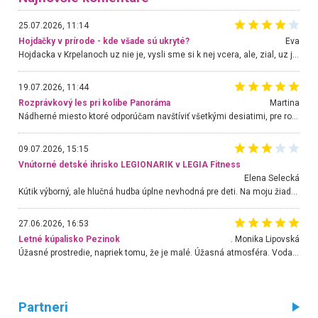
25.07.2026, 11:14
Hojdačky v prírode - kde všade sú ukryté?
Eva
Hojdacka v Krpelanoch uz nie je, vysli sme si k nej vcera, ale, zial, uz je znicena. Ak sem planujete cestu len kvoli hojdacke, mozete si ju usetrit. Krasny vyhlad je tu vsak aj bez hojdacky :-)
19.07.2026, 11:44
Rozprávkový les pri kolibe Panoráma
Martina
Nádherné miesto ktoré odporúčam navštíviť všetkými desiatimi, pre rodiny s deťmi, dôchodcom... Proste a jednoducho ozaj rozprávkový les.. určite ešte prídeme. Odniesli sme si na pamiatku krásne tričká,
09.07.2026, 15:15
Vnútorné detské ihrisko LEGIONARIK v LEGIA Fitness
Elena Selecká
Kútik výborný, ale hlučná hudba úplne nevhodná pre deti. Na moju žiadosť o aspoň sušenie nereagovali.
27.06.2026, 16:53
Letné kúpalisko Pezinok
. Monika Lipovská
Úžasné prostredie, napriek tomu, že je malé. Úžasná atmosféra. Voda fantastická a nádherná. Ľudí je pomerne veľa, ale su mili a ohľaduplní. Je veľmi zaujímavé sledovať, ako dokážu spolu športovať cudzí ľudia a bez ohľadu na vek. Vládne tu pohoda. Vnuka neviem dostať z vody. Ďakujem za krásny deň . Urcite sa sem vrátim. Jediný problém je s parkovaním, ale aj ten sa mi podarilo vyriešiť. Monika Bratislava
Partneri