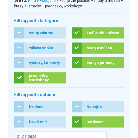
Ste tu:
Nitra
»
Podujatia
» keď je zlé počasie + hrady a múzeá +
burzy a jarmoky + prednášky, workshopy
Filtruj podľa kategórie
vstup zdarma
keď je zlé počasie
zábava vonku
hrady a múzeá
výstavy, koncerty
burzy a jarmoky
prednášky,
workshopy
Filtruj podľa dátumu
Na dnes
Na zajtra
Na víkend
Iný dátum