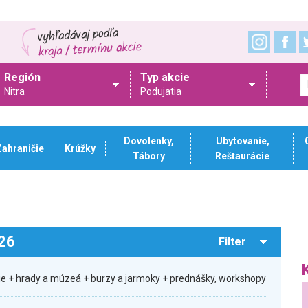
Región
Typ akcie
Nitra
Podujatia
Dovolenky,
Ubytovanie,
Zahraničie
Krúžky
Tábory
Reštaurácie
026
Filter
sie + hrady a múzeá + burzy a jarmoky + prednášky, workshopy