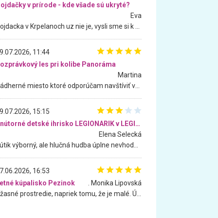
ojdačky v prírode - kde všade sú ukryté?
Eva
Hojdacka v Krpelanoch uz nie je, vysli sme si k nej vcera, ale, zial, uz je znicena. Ak sem planujete cestu len kvoli hojdacke, mozete si ju usetrit. Krasny vyhlad je tu vsak aj bez hojdacky :-)
9.07.2026, 11:44
ozprávkový les pri kolibe Panoráma
Martina
Nádherné miesto ktoré odporúčam navštíviť všetkými desiatimi, pre rodiny s deťmi, dôchodcom... Proste a jednoducho ozaj rozprávkový les.. určite ešte prídeme. Odniesli sme si na pamiatku krásne tričká,
9.07.2026, 15:15
Vnútorné detské ihrisko LEGIONARIK v LEGIA Fitness
Elena Selecká
Kútik výborný, ale hlučná hudba úplne nevhodná pre deti. Na moju žiadosť o aspoň sušenie nereagovali.
7.06.2026, 16:53
etné kúpalisko Pezinok
. Monika Lipovská
Úžasné prostredie, napriek tomu, že je malé. Úžasná atmosféra. Voda fantastická a nádherná. Ľudí je pomerne veľa, ale su mili a ohľaduplní. Je veľmi zaujímavé sledovať, ako dokážu spolu športovať cudzí ľudia a bez ohľadu na vek. Vládne tu pohoda. Vnuka neviem dostať z vody. Ďakujem za krásny deň . Urcite sa sem vrátim. Jediný problém je s parkovaním, ale aj ten sa mi podarilo vyriešiť. Monika Bratislava