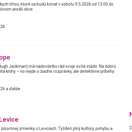
kych trhov, ktoré sa budú konať v sobotu 9.5.2026 od 13.00 do
tovom areáli obce.
026
tope
Hugh Jackman) má nadovšetko rád svoje ovčie stádo. Na dobrú
ta knihy – no nejde o žiadne rozprávky, ale detektívne príbehy.
26 a ďalšie
Levice
2
j písomnej zmienky o Leviciach. Týždeň plný kultúry, pohybu a