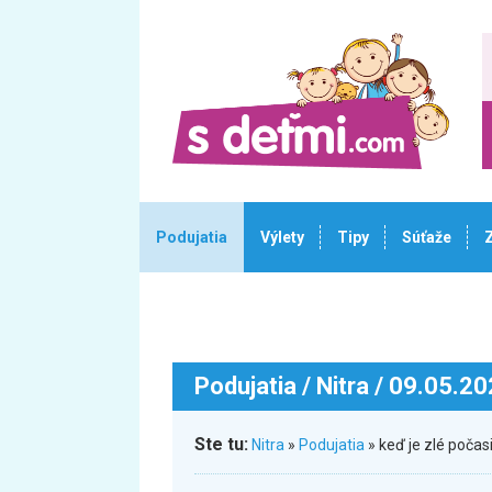
Podujatia
Výlety
Tipy
Súťaže
Podujatia
/ Nitra / 09.05.2
Ste tu:
Nitra
»
Podujatia
» keď je zlé poča