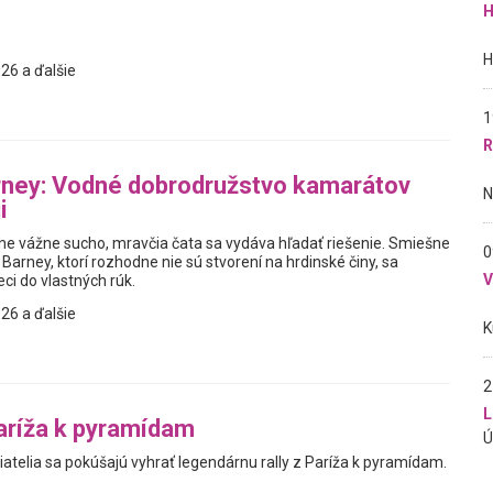
H
26 a ďalšie
1
R
rney: Vodné dobrodružstvo kamarátov
i
e vážne sucho, mravčia čata sa vydáva hľadať riešenie. Smiešne
0
 Barney, ktorí rozhodne nie sú stvorení na hrdinské činy, sa
ci do vlastných rúk.
26 a ďalšie
2
L
Paríža k pyramídam
iatelia sa pokúšajú vyhrať legendárnu rally z Paríža k pyramídam.