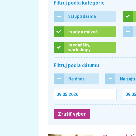
Filtruj podľa kategórie
vstup zdarma
hrady a múzeá
prednášky,
workshopy
Filtruj podľa dátumu
Na dnes
Na zajt
Zrušiť výber