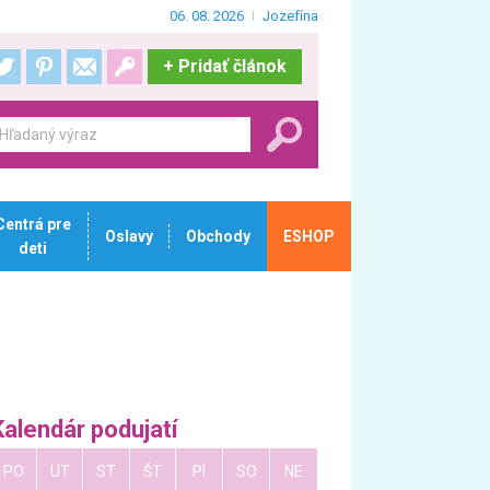
06. 08. 2026
Jozefína
+
Pridať článok
Centrá pre
Oslavy
Obchody
ESHOP
deti
Kalendár podujatí
PO
UT
ST
ŠT
PI
SO
NE