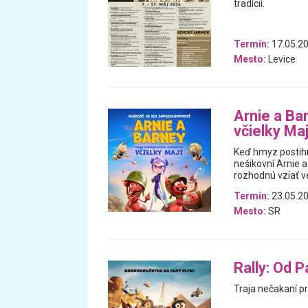
tradícií.
Termín:
17.05.20
Mesto:
Levice
Arnie a Ba
včielky Maj
Keď hmyz postihn
nešikovní Arnie a
rozhodnú vziať ve
Termín:
23.05.20
Mesto:
SR
Rally: Od 
Traja nečakaní pr