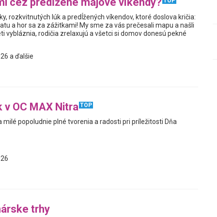
i cez predĺžené májové víkendy?
TOP
ky, rozkvitnutých lúk a predĺžených víkendov, ktoré doslova kričia:
atu a hor sa za zážitkami! My sme za vás prečesali mapu a našli
ti vybláznia, rodičia zrelaxujú a všetci si domov donesú pekné
26 a ďalšie
 v OC MAX Nitra
TOP
ilé popoludnie plné tvorenia a radosti pri príležitosti Dňa
026
árske trhy