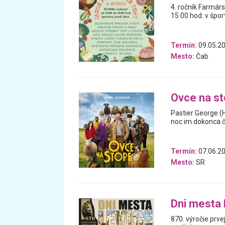
4. ročník Farmárs
15.00 hod. v špor
Termín:
09.05.2
Mesto:
Čab
Ovce na s
Pastier George (
noc im dokonca čí
Termín:
07.06.20
Mesto:
SR
Dni mesta 
870. výročie prve