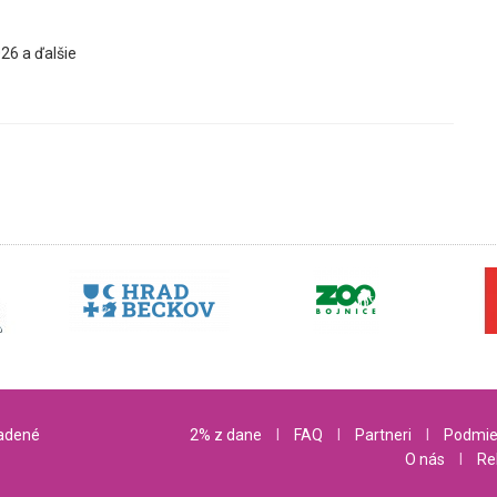
26 a ďalšie
radené
2% z dane
l
FAQ
l
Partneri
l
Podmie
O nás
l
Re