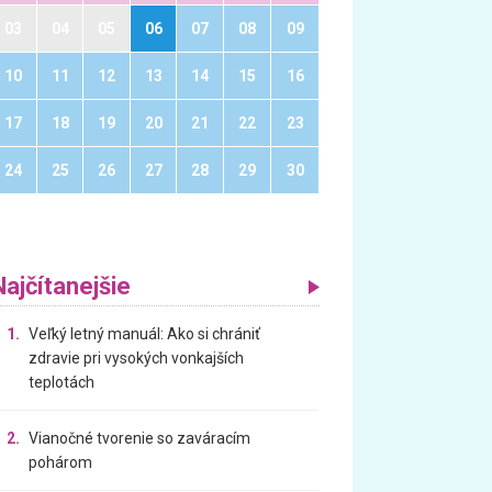
03
04
05
06
07
08
09
10
11
12
13
14
15
16
17
18
19
20
21
22
23
24
25
26
27
28
29
30
Najčítanejšie
1.
Veľký letný manuál: Ako si chrániť
zdravie pri vysokých vonkajších
teplotách
2.
Vianočné tvorenie so zaváracím
pohárom