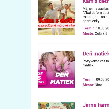
Kam s deťm
Máj je mesiac lás
"Zbaľ deťom desi
miesta, kde sa de
spomienky.
Termín:
10.05.20
Mesto:
Celá SR
Deň matiek
Pozývame vás na m
matiek.
Termín:
09.05.2
Mesto:
Nitra
Jarné farm