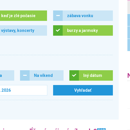
keď je zlé počasie
zábava vonku
výstavy, koncerty
burzy a jarmoky
ra
Na víkend
Iný dátum