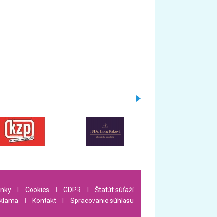
nky
l
Cookies
l
GDPR
l
Štatút súťaží
klama
l
Kontakt
l
Spracovanie súhlasu