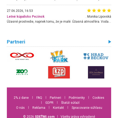
27.06.2026, 16:53
Letné kúpalisko Pezinok
. Monika Lipovská
Úžasné prostredie, napriek tomu, že je malé. Úžasná atmosféra. Voda fantastická a nádherná. Ľudí je pomerne veľa, ale su mili a ohľaduplní. Je veľmi zaujímavé sledovať, ako dokážu spolu športovať cudzí ľudia a bez ohľadu na vek. Vládne tu pohoda. Vnuka neviem dostať z vody. Ďakujem za krásny deň . Urcite sa sem vrátim. Jediný problém je s parkovaním, ale aj ten sa mi podarilo vyriešiť. Monika Bratislava
Partneri
2% z dane
l
FAQ
l
Partneri
l
Podmienky
l
Cookies
l
GDPR
l
Štatút súťaží
O nás
l
Reklama
l
Kontakt
l
Spracovanie súhlasu
© 2026
SDEŤMI.com
l
Všetky práva vyhradené