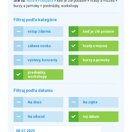
Ste tu:
Nitra
»
Podujatia
» keď je zlé počasie + hrady a múzeá +
burzy a jarmoky + prednášky, workshopy
Filtruj podľa kategórie
vstup zdarma
keď je zlé počasie
zábava vonku
hrady a múzeá
výstavy, koncerty
burzy a jarmoky
prednášky,
workshopy
Filtruj podľa dátumu
Na dnes
Na zajtra
Na víkend
Iný dátum