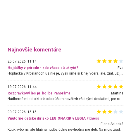
Najnovšie komentáre
25.07.2026, 11:14
Hojdačky v prírode - kde všade sú ukryté?
Eva
Hojdacka v Krpelanoch uz nie je, vysli sme si k nej vcera, ale, zial, uz je znicena. Ak sem planujete cestu len kvoli hojdacke, mozete si ju usetrit. Krasny vyhlad je tu vsak aj bez hojdacky :-)
19.07.2026, 11:44
Rozprávkový les pri kolibe Panoráma
Martina
Nádherné miesto ktoré odporúčam navštíviť všetkými desiatimi, pre rodiny s deťmi, dôchodcom... Proste a jednoducho ozaj rozprávkový les.. určite ešte prídeme. Odniesli sme si na pamiatku krásne tričká,
09.07.2026, 15:15
Vnútorné detské ihrisko LEGIONARIK v LEGIA Fitness
Elena Selecká
Kútik výborný, ale hlučná hudba úplne nevhodná pre deti. Na moju žiadosť o aspoň sušenie nereagovali.