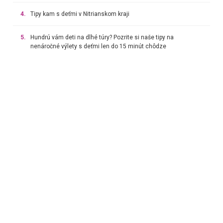
4.
Tipy kam s deťmi v Nitrianskom kraji
5.
Hundrú vám deti na dlhé túry? Pozrite si naše tipy na
nenáročné výlety s deťmi len do 15 minút chôdze