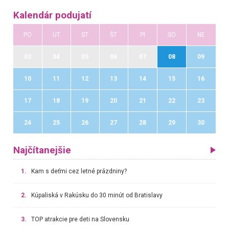
Kalendár podujatí
PO
UT
ST
ŠT
PI
SO
NE
03
04
05
06
07
08
09
10
11
12
13
14
15
16
17
18
19
20
21
22
23
24
25
26
27
28
29
30
Najčítanejšie
1.
Kam s deťmi cez letné prázdniny?
2.
Kúpaliská v Rakúsku do 30 minút od Bratislavy
3.
TOP atrakcie pre deti na Slovensku