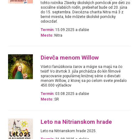
tohto ročníka Zbierky školských pomôcok pre deti zo
sociálne slabších rodín, prebiehať bude od 20. júna
do 15. septembra. Diecézna charita Nitra má 3 z
berné miesta, kde môžete školské pomôcky
odovzdať.
Termín:
15.09.2025 a ďalšie
Mesto:
Nitra
Dievča menom Willow
Všetci fanúšikovia čarov a mágie sa majú na čo
tešiť! Vo štvrtok 3. júla prichádza do kín filmové
spracovanie populárnej knižnej série o dievčati
menom Willow, z ktorej sa po celom svete predalo
450.000 výtlačkov
Termín:
03.08.2025 a ďalšie
Mesto:
SR
Leto na Nitrianskom hrade
Leto na Nitrianskom hrade 2025.