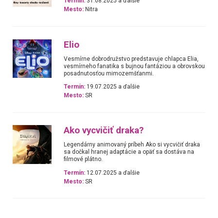
Termín:
31.08.2025 a ďalšie
Mesto:
Nitra
Elio
Vesmírne dobrodružstvo predstavuje chlapca Elia,
vesmírneho fanatika s bujnou fantáziou a obrovskou
posadnutosťou mimozemšťanmi.
Termín:
19.07.2025 a ďalšie
Mesto:
SR
Ako vycvičiť draka?
Legendárny animovaný príbeh Ako si vycvičiť draka
sa dočkal hranej adaptácie a opäť sa dostáva na
filmové plátno.
Termín:
12.07.2025 a ďalšie
Mesto:
SR