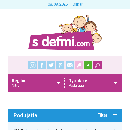
08. 08. 2026
Oskár
+
Región
Typ akcie
Nitra
Podujatia
Podujatia
Filter