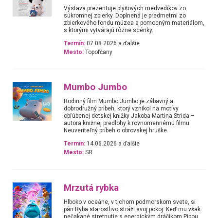
Výstava prezentuje plyšových medvedíkov zo
súkromnej zbierky. Doplnená je predmetmi zo
zbierkového fondu múzea a pomocným materiálom,
s ktorými vytvárajú rôzne scénky.
Termín:
07.08.2026 a ďalšie
Mesto:
Topoľčany
Mumbo Jumbo
Rodinný film Mumbo Jumbo je zábavný a
dobrodružný príbeh, ktorý vznikol na motívy
obľúbenej detskej knižky Jakoba Martina Strida –
autora knižnej predlohy k rovnomennému filmu
Neuveriteľný príbeh o obrovskej hruške.
Termín:
14.06.2026 a ďalšie
Mesto:
SR
Mrzutá rybka
Hlboko v oceáne, v tichom podmorskom svete, si
pán Ryba starostlivo stráži svoj pokoj. Keď mu však
nečakané stretnutie s energickým dráčikom Pipou