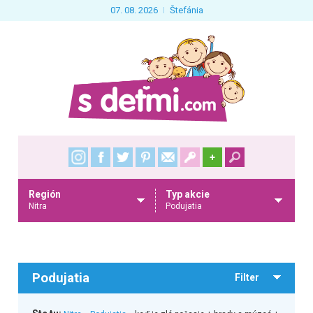
07. 08. 2026
Štefánia
+
Región
Typ akcie
Nitra
Podujatia
Podujatia
Filter