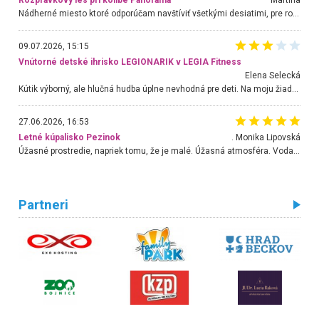
Rozprávkový les pri kolibe Panoráma
Martina
Nádherné miesto ktoré odporúčam navštíviť všetkými desiatimi, pre rodiny s deťmi, dôchodcom... Proste a jednoducho ozaj rozprávkový les.. určite ešte prídeme. Odniesli sme si na pamiatku krásne tričká,
09.07.2026, 15:15
Vnútorné detské ihrisko LEGIONARIK v LEGIA Fitness
Elena Selecká
Kútik výborný, ale hlučná hudba úplne nevhodná pre deti. Na moju žiadosť o aspoň sušenie nereagovali.
27.06.2026, 16:53
Letné kúpalisko Pezinok
. Monika Lipovská
Úžasné prostredie, napriek tomu, že je malé. Úžasná atmosféra. Voda fantastická a nádherná. Ľudí je pomerne veľa, ale su mili a ohľaduplní. Je veľmi zaujímavé sledovať, ako dokážu spolu športovať cudzí ľudia a bez ohľadu na vek. Vládne tu pohoda. Vnuka neviem dostať z vody. Ďakujem za krásny deň . Urcite sa sem vrátim. Jediný problém je s parkovaním, ale aj ten sa mi podarilo vyriešiť. Monika Bratislava
Partneri