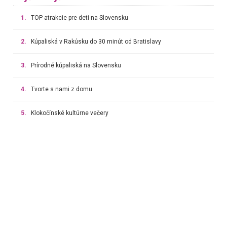
1.
TOP atrakcie pre deti na Slovensku
2.
Kúpaliská v Rakúsku do 30 minút od Bratislavy
3.
Prírodné kúpaliská na Slovensku
4.
Tvorte s nami z domu
5.
Klokočínské kultúrne večery