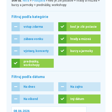
Ste tu:
Nitra
»
Podujatia
» keď je zlé počasie + hrady a múzeá +
burzy a jarmoky + prednášky, workshopy
Filtruj podľa kategórie
vstup zdarma
keď je zlé počasie
zábava vonku
hrady a múzeá
výstavy, koncerty
burzy a jarmoky
prednášky,
workshopy
Filtruj podľa dátumu
Na dnes
Na zajtra
Na víkend
Iný dátum