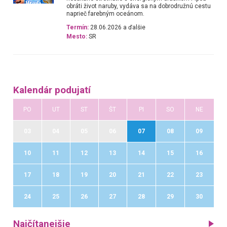
obráti život naruby, vydáva sa na dobrodružnú cestu
naprieč farebným oceánom.
Termín:
28.06.2026 a ďalšie
Mesto:
SR
Kalendár podujatí
PO
UT
ST
ŠT
PI
SO
NE
03
04
05
06
07
08
09
10
11
12
13
14
15
16
17
18
19
20
21
22
23
24
25
26
27
28
29
30
Najčítanejšie