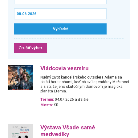
Zrušiť výber
Vládcovia vesmíru
Nudný život kancelárskeho outsidera Adama sa
obráti hore nohami, keď objaví legendárny Meč moci
a zistí, že jeho skutočným domovom je magická
planéta Eternia.
Termín:
04.07.2026 a ďalšie
Mesto:
SR
Výstava Všade samé
medvedíky