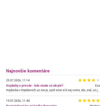
Najnovšie komentáre
25.07.2026, 11:14
Hojdačky v prírode - kde všade sú ukryté?
Eva
Hojdacka v Krpelanoch uz nie je, vysli sme si k nej vcera, ale, zial, uz je znicena. Ak sem planujete cestu len kvoli hojdacke, mozete si ju usetrit. Krasny vyhlad je tu vsak aj bez hojdacky :-)
19.07.2026, 11:44