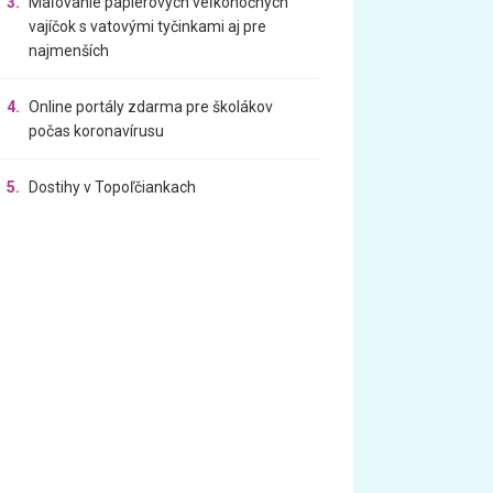
3.
Maľovanie papierových veľkonočných
vajíčok s vatovými tyčinkami aj pre
najmenších
4.
Online portály zdarma pre školákov
počas koronavírusu
5.
Dostihy v Topoľčiankach