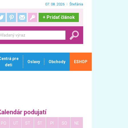
07. 08. 2026
Štefánia
+
Pridať článok
Centrá pre
Oslavy
Obchody
ESHOP
deti
Kalendár podujatí
PO
UT
ST
ŠT
PI
SO
NE