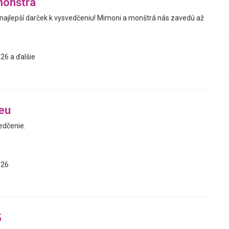
monštrá
 najlepší darček k vysvedčeniu! Mimoni a monštrá nás zavedú až
26 a ďalšie
eu
dčenie.
026
5