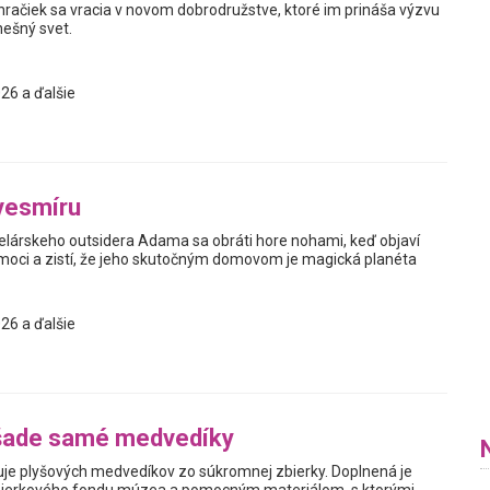
hračiek sa vracia v novom dobrodružstve, ktoré im prináša výzvu
nešný svet.
26 a ďalšie
vesmíru
elárskeho outsidera Adama sa obráti hore nohami, keď objaví
oci a zistí, že jeho skutočným domovom je magická planéta
26 a ďalšie
šade samé medvedíky
je plyšových medvedíkov zo súkromnej zbierky. Doplnená je