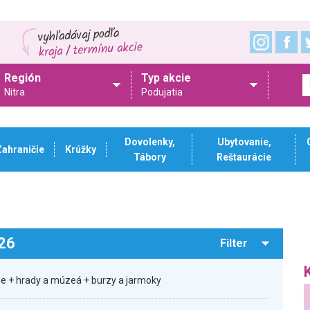
Región
Typ akcie
Nitra
Podujatia
Dovolenky,
Ubytovanie,
Zahraničie
Krúžky
Tábory
Reštaurácie
026
Filter
sie + hrady a múzeá + burzy a jarmoky