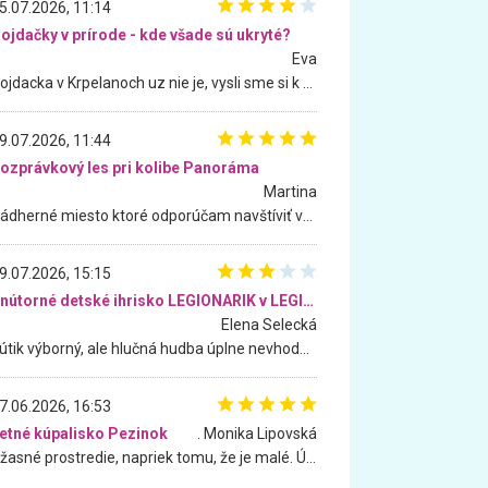
5.07.2026, 11:14
ojdačky v prírode - kde všade sú ukryté?
Eva
Hojdacka v Krpelanoch uz nie je, vysli sme si k nej vcera, ale, zial, uz je znicena. Ak sem planujete cestu len kvoli hojdacke, mozete si ju usetrit. Krasny vyhlad je tu vsak aj bez hojdacky :-)
9.07.2026, 11:44
ozprávkový les pri kolibe Panoráma
Martina
Nádherné miesto ktoré odporúčam navštíviť všetkými desiatimi, pre rodiny s deťmi, dôchodcom... Proste a jednoducho ozaj rozprávkový les.. určite ešte prídeme. Odniesli sme si na pamiatku krásne tričká,
9.07.2026, 15:15
Vnútorné detské ihrisko LEGIONARIK v LEGIA Fitness
Elena Selecká
Kútik výborný, ale hlučná hudba úplne nevhodná pre deti. Na moju žiadosť o aspoň sušenie nereagovali.
7.06.2026, 16:53
etné kúpalisko Pezinok
. Monika Lipovská
Úžasné prostredie, napriek tomu, že je malé. Úžasná atmosféra. Voda fantastická a nádherná. Ľudí je pomerne veľa, ale su mili a ohľaduplní. Je veľmi zaujímavé sledovať, ako dokážu spolu športovať cudzí ľudia a bez ohľadu na vek. Vládne tu pohoda. Vnuka neviem dostať z vody. Ďakujem za krásny deň . Urcite sa sem vrátim. Jediný problém je s parkovaním, ale aj ten sa mi podarilo vyriešiť. Monika Bratislava