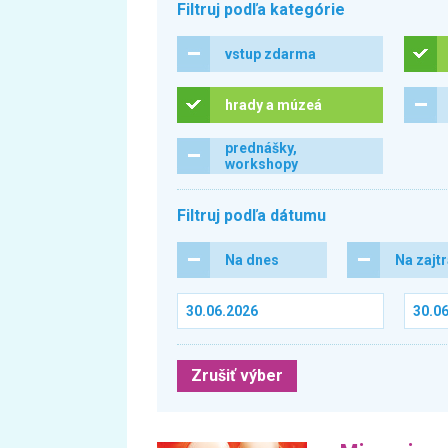
Filtruj podľa kategórie
vstup zdarma
hrady a múzeá
prednášky,
workshopy
Filtruj podľa dátumu
Na dnes
Na zajt
Zrušiť výber